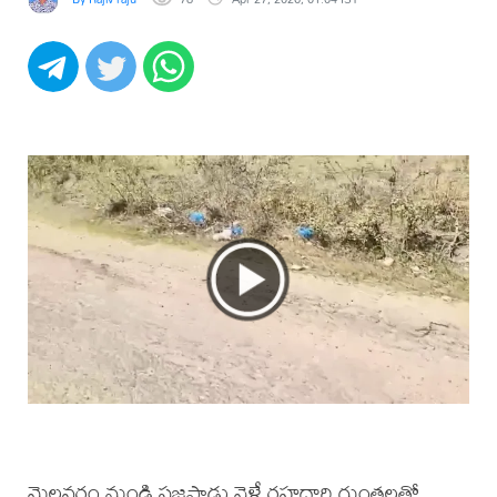
మైలవరం నుండి సజ్జపాడు వెళ్లే రహదారి గుంతలతో