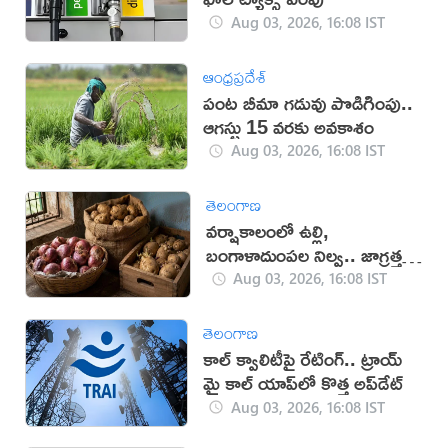
Aug 03, 2026, 16:08 IST
ఆంధ్రప్రదేశ్
పంట బీమా గడువు పొడిగింపు..
ఆగస్టు 15 వరకు అవకాశం
Aug 03, 2026, 16:08 IST
తెలంగాణ
వర్షాకాలంలో ఉల్లి,
బంగాళాదుంపల నిల్వ.. జాగ్రత్తలు
తప్పనిసరి
Aug 03, 2026, 16:08 IST
తెలంగాణ
కాల్‌ క్వాలిటీపై రేటింగ్‌.. ట్రాయ్‌
మై కాల్‌ యాప్‌లో కొత్త అప్‌డేట్‌
Aug 03, 2026, 16:08 IST