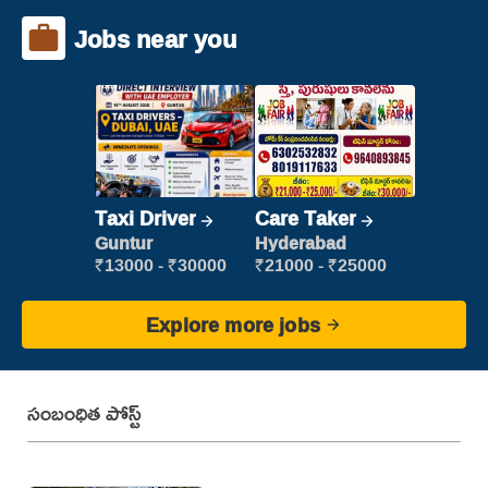
Jobs near you
Taxi Driver
Care Taker
Guntur
Hyderabad
₹13000 - ₹30000
₹21000 - ₹25000
Explore more jobs
సంబంధిత పోస్ట్