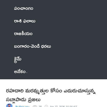
పంచాంగం
రాశి ఫలాలు
రాజకీయం
బంగారం-వెండి ధరలు
క్రైమ్
అనేకం
రహదారి మరమ్మత్తుల కోసం ఎదురుచూస్తున్న
సబ్జాపాడు ప్రజలు
By Rajiv raju
78
Apr 27, 2026, 01:04 IST