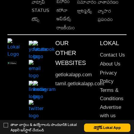
వినోదం
వాట్సాప్
సమాచారం
వాతావరణం
STATUS
కరోనా
క్లాసిఫైడ్స్
వ్యాపార
అప్‌డేట్స్
టిప్స్
ప్రపంచం
రాజకీయం
OUR
LOKAL
OTHER
Contact Us
WEBSITES
About Us
Privacy
getlokalapp.com
Policy
tamil.getlokalapp.com
Terms &
Conditions
Advertise
with us
Sitemap
తాజా వార్తలు & ఉద్యోగాలను పొందడానికి Lokal
డౌన్లోడ్ Lokal App
Appని ఇన్‌స్టాల్ చేయండి
This material may not be published, transmitted, rewritten or redistributed. © 2020 Lokal App. All rights reserved.