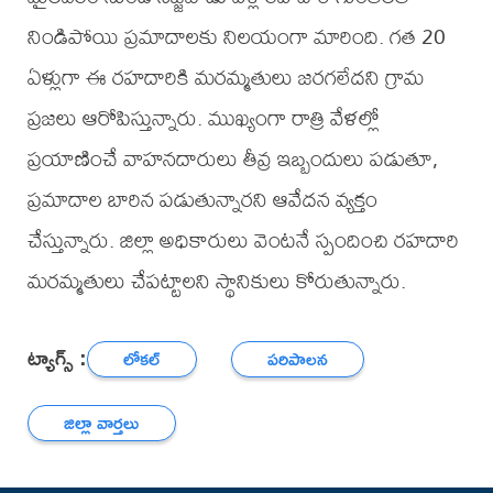
నిండిపోయి ప్రమాదాలకు నిలయంగా మారింది. గత 20
ఏళ్లుగా ఈ రహదారికి మరమ్మతులు జరగలేదని గ్రామ
ప్రజలు ఆరోపిస్తున్నారు. ముఖ్యంగా రాత్రి వేళల్లో
ప్రయాణించే వాహనదారులు తీవ్ర ఇబ్బందులు పడుతూ,
ప్రమాదాల బారిన పడుతున్నారని ఆవేదన వ్యక్తం
చేస్తున్నారు. జిల్లా అధికారులు వెంటనే స్పందించి రహదారి
మరమ్మతులు చేపట్టాలని స్థానికులు కోరుతున్నారు.
ట్యాగ్స్ :
లోకల్
పరిపాలన
జిల్లా వార్తలు