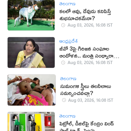
తెలంగాణ
కలలో ఆవు, దేవుడు కనిపిస్తే
శుభసూచకమేనా?
Aug 03, 2026, 16:08 IST
ఆంధ్రప్రదేశ్
జీవో 3పై గిరిజన సంఘాల
ఆందోళన.. మంత్రి సంధ్యారాణి
స్పందనిదే
Aug 03, 2026, 16:08 IST
తెలంగాణ
సుమంగళి స్త్రీలు తలనీలాలు
సమర్పించవచ్చా?
Aug 03, 2026, 16:08 IST
తెలంగాణ
పెట్రోల్, డీజిల్‌పై కేంద్రం విండ్
ఫాల్ ట్యాక్స్ పెంపు