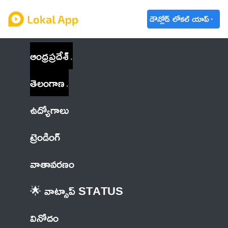
డౌన్లోడ్ లోకల్ యాప్
ఆంధ్రప్రదేశ్
తెలంగాణ
ఉద్యోగాలు
ట్రెండింగ్
వాతావరణం
🌟 వాట్సాప్ STATUS
వినోదం