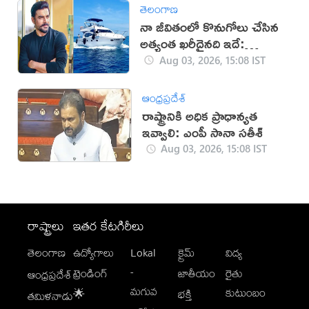
తెలంగాణ
నా జీవితంలో కొనుగోలు చేసిన
అత్యంత ఖరీదైనది ఇదే:
ఆర్.మాధవన్
Aug 03, 2026, 15:08 IST
ఆంధ్రప్రదేశ్
రాష్ట్రానికి అధిక ప్రాధాన్యత
ఇవ్వాలి: ఎంపీ సానా సతీశ్
Aug 03, 2026, 15:08 IST
రాష్ట్రాలు
ఇతర కేటగిరీలు
తెలంగాణ
ఉద్యోగాలు
Lokal
క్రైమ్
విద్య
-
ట్రెండింగ్
జాతీయం
రైతు
ఆంధ్రప్రదేశ్
మగువ
కుటుంబం
🌟
భక్తి
తమిళనాడు