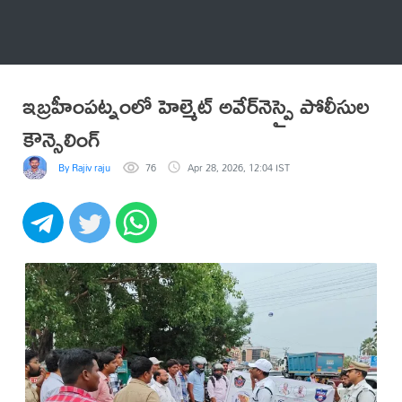
అనేకం
ఇబ్రహీంపట్నంలో హెల్మెట్ అవేర్‌నెస్పై పోలీసుల
కౌన్సెలింగ్
By Rajiv raju
76
Apr 28, 2026, 12:04 IST