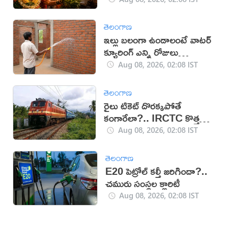
తెలంగాణ
ఇల్లు బలంగా ఉండాలంటే వాటర్
క్యూరింగ్ ఎన్ని రోజులు
చేయాలి?
Aug 08, 2026, 02:08 IST
తెలంగాణ
రైలు టికెట్ దొరక్కపోతే
కంగారేలా?.. IRCTC కొత్త
సదుపాయంతో టెన్షన్‌కు చెక్
Aug 08, 2026, 02:08 IST
తెలంగాణ
E20 పెట్రోల్ కల్తీ జరిగిందా?..
చమురు సంస్థల క్లారిటీ
Aug 08, 2026, 02:08 IST