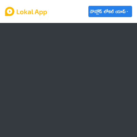
డౌన్లోడ్ లోకల్ యాప్
ఆంధ్రప్రదేశ్
తెలంగాణ
ఉద్యోగాలు
ట్రెండింగ్
వాతావరణం
🌟 వాట్సాప్ STATUS
వినోదం