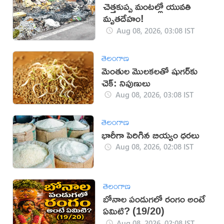
చెత్తకుప్ప మంటల్లో యువతి
మృతదేహం!
Aug 08, 2026, 03:08 IST
తెలంగాణ
మెంతుల మొలకలతో షుగర్‌కు
చెక్: నిపుణులు
Aug 08, 2026, 03:08 IST
తెలంగాణ
భారీగా పెరిగిన బియ్యం ధరలు
Aug 08, 2026, 02:08 IST
తెలంగాణ
బోనాల పండుగలో రంగం అంటే
ఏమిటి? (19/20)
Aug 08, 2026, 02:08 IST