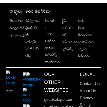
రాష్ట్రాలు
ఇతర కేటగిరీలు
తెలంగాణ
ఉద్యోగాలు
Lokal
క్రైమ్
విద్య
-
ట్రెండింగ్
జాతీయం
రైతు
ఆంధ్రప్రదేశ్
మగువ
కుటుంబం
🌟
భక్తి
తమిళనాడు
వినోదం
వాట్సాప్
సమాచారం
వాతావరణం
STATUS
కరోనా
క్లాసిఫైడ్స్
వ్యాపార
అప్‌డేట్స్
టిప్స్
ప్రపంచం
రాజకీయం
OUR
LOKAL
OTHER
Contact Us
WEBSITES
About Us
Privacy
getlokalapp.com
Policy
tamil.getlokalapp.com