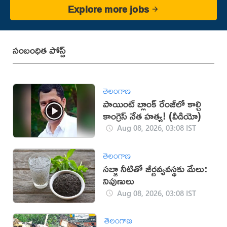
Explore more jobs
సంబంధిత పోస్ట్
తెలంగాణ
పాయింట్ బ్లాంక్ రేంజ్‌లో కాల్చి
కాంగ్రెస్ నేత హత్య! (వీడియో)
Aug 08, 2026, 03:08 IST
తెలంగాణ
సబ్జా నీటితో జీర్ణవ్యవస్థకు మేలు:
నిపుణులు
Aug 08, 2026, 03:08 IST
తెలంగాణ