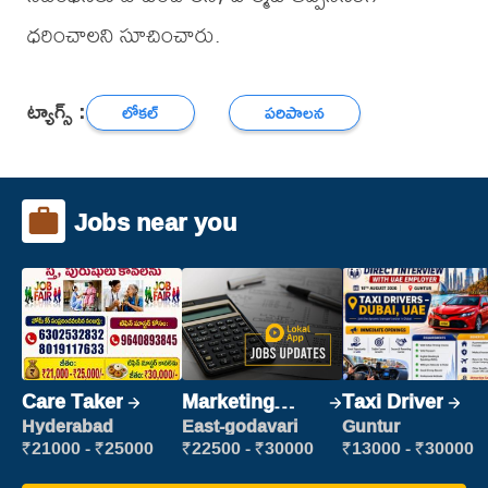
ధరించాలని సూచించారు.
ట్యాగ్స్ :
లోకల్
పరిపాలన
Jobs near you
Care Taker
Marketing
Taxi Driver
Executive
Hyderabad
East-godavari
Guntur
₹21000 - ₹25000
₹22500 - ₹30000
₹13000 - ₹30000