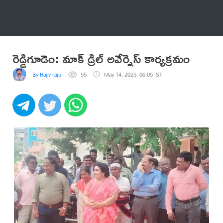
అనేకం
రెడ్డిగూడెం: మాక్ డ్రిల్ అవేర్నెస్ కార్యక్రమం
By Rajiv raju
55
May 14, 2025, 06:05 IST