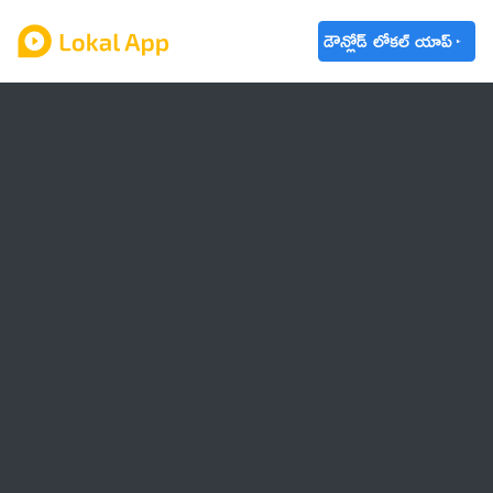
డౌన్లోడ్ లోకల్ యాప్
ఆంధ్రప్రదేశ్
తెలంగాణ
ఉద్యోగాలు
ట్రెండింగ్
వాతావరణం
🌟 వాట్సాప్ STATUS
వినోదం