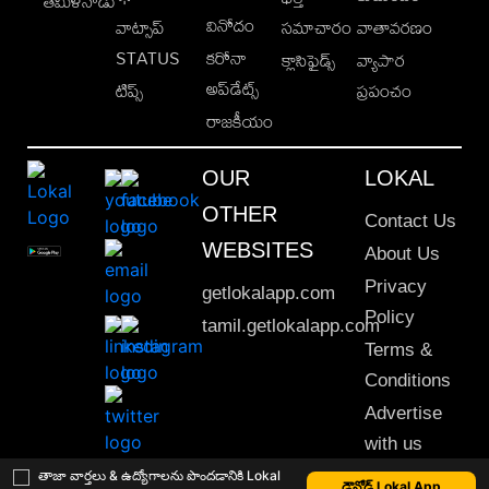
తమిళనాడు
వినోదం
వాట్సాప్
సమాచారం
వాతావరణం
STATUS
కరోనా
క్లాసిఫైడ్స్
వ్యాపార
అప్‌డేట్స్
టిప్స్
ప్రపంచం
రాజకీయం
OUR
LOKAL
OTHER
Contact Us
WEBSITES
About Us
Privacy
getlokalapp.com
Policy
tamil.getlokalapp.com
Terms &
Conditions
Advertise
with us
Sitemap
తాజా వార్తలు & ఉద్యోగాలను పొందడానికి Lokal
డౌన్లోడ్ Lokal App