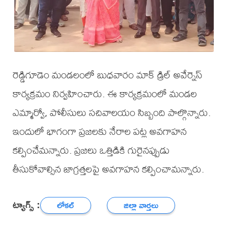
రెడ్డిగూడెం మండలంలో బుధవారం మాక్ డ్రిల్ అవేర్నెస్
కార్యక్రమం నిర్వహించారు. ఈ కార్యక్రమంలో మండల
ఎమ్మార్వో, పోలీసులు సచివాలయం సిబ్బంది పాల్గొన్నారు.
ఇందులో భాగంగా ప్రజలకు నేరాల పట్ల అవగాహన
కల్పించేమన్నారు. ప్రజలు ఒత్తిడికి గురైనప్పుడు
తీసుకోవాల్సిన జాగ్రత్తలపై అవగాహన కల్పించామన్నారు.
ట్యాగ్స్ :
లోకల్
జిల్లా వార్తలు