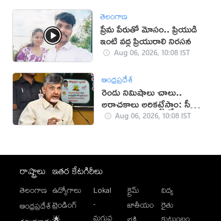
తెలంగాణ
ప్రేమ పేరుతో మోసం.. ప్రియుడి
ఇంటి వద్ద ప్రియురాలి నిరసన
Aug 06, 2026, 10:08 IST
ఆంధ్రప్రదేశ్
రెండు నిమిషాలు చాలు..
అరాచకాలు అరికట్టేస్తాం: సీఎం
చంద్రబాబు
Aug 06, 2026, 10:08 IST
రాష్ట్రాలు
ఇతర కేటగిరీలు
తెలంగాణ
ఉద్యోగాలు
Lokal
క్రైమ్
విద్య
-
ట్రెండింగ్
జాతీయం
రైతు
ఆంధ్రప్రదేశ్
మగువ
కుటుంబం
🌟
భక్తి