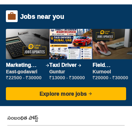
Jobs near you
Marketing
Taxi Driver
Field
Executive
Marketing
East-godavari
Guntur
Kurnool
Executive
₹22500 - ₹30000
₹13000 - ₹30000
₹20000 - ₹30000
Explore more jobs
సంబంధిత పోస్ట్