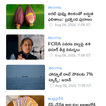
తెలంగాణ
అరటి పువ్వు తిలకంతో అద్భుత
ఫలితాలు: బ్రహ్మాండ పురాణం
Aug 06, 2026, 11:08 IST
తెలంగాణ
FCRA సవరణ బిల్లుపై శశి
థరూర్ తీవ్ర విమర్శలు
Aug 06, 2026, 11:08 IST
తెలంగాణ
హార్మూజ్ దాటే నౌకలకు 7%
ట్యాక్స్: ఇరాన్
Aug 06, 2026, 11:08 IST
ఆంధ్రప్రదేశ్
రేపే చేనేత కార్మికుల ఖాతాల్లోకి