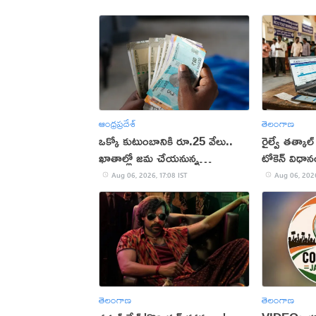
ఆంధ్రప్రదేశ్
తెలంగాణ
ఒక్కో కుటుంబానికి రూ.25 వేలు..
రైల్వే తత్కాల్
ఖాతాల్లో జ‌మ చేయ‌నున్న
టోకెన్ విధా
ప్ర‌భుత్వం..!
Aug 06, 2026, 17:08 IST
Aug 06, 2026
తెలంగాణ
తెలంగాణ