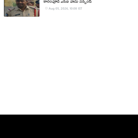
కారంపూడి ఎస్ఐ వాసు స‌స్పెండ్‌
Aug 05, 2026, 10:08 IST