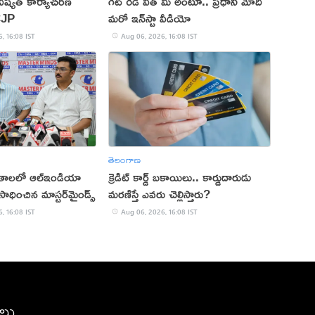
ష్యత్ కార్యాచరణ
గెట్ రెడీ విత్ మీ అంటూ.. ప్రధాని మోదీ
CJP
మరో ఇన్‌స్టా వీడియో
, 16:08 IST
Aug 06, 2026, 16:08 IST
తెలంగాణ
ితాలలో ఆల్ఇండియా
క్రెడిట్ కార్డ్ బకాయిలు.. కార్డుదారుడు
ాధించిన మాస్టర్‌మైండ్స్
మరణిస్తే ఎవరు చెల్లిస్తారు?
, 16:08 IST
Aug 06, 2026, 16:08 IST
ీలు