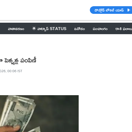
డౌన్లోడ్ లోకల్ యాప్
వాతావరణం
🌟 వాట్సాప్ STATUS
వినోదం
పంచాంగం
రాశి ఫలాల
ెన్షన్ల పంపిణీ
026, 00:06 IST