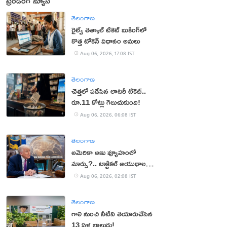
ట్రెండింగ్ న్యూస్
తెలంగాణ
రైల్వే తత్కాల్ టికెట్ బుకింగ్‌లో
కొత్త టోకెన్ విధానం అమలు
Aug 06, 2026, 17:08 IST
తెలంగాణ
చెత్తలో పడేసిన లాటరీ టికెట్..
రూ.11 కోట్లు గెలుచుకుంది!
Aug 06, 2026, 06:08 IST
తెలంగాణ
అమెరికా అణు వ్యూహంలో
మార్పు?.. టాక్టికల్ ఆయుధాలకు
ప్రాధాన్యం!
Aug 06, 2026, 02:08 IST
తెలంగాణ
గాలి నుంచి నీటిని తయారుచేసిన
13 ఏళ్ల బాలుడు!