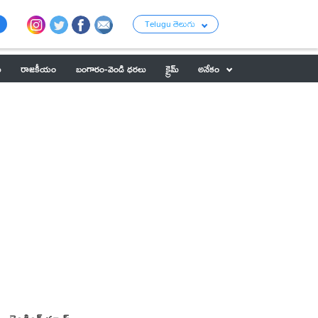
Telugu తెలుగు
ు
రాజకీయం
బంగారం-వెండి ధరలు
క్రైమ్
అనేకం