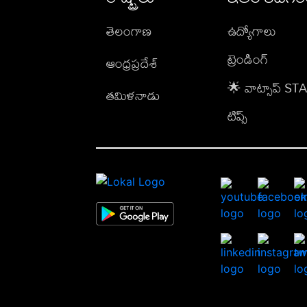
తెలంగాణ
ఉద్యోగాలు
ట్రెండింగ్
ఆంధ్రప్రదేశ్
🌟 వాట్సాప్ S
తమిళనాడు
టిప్స్