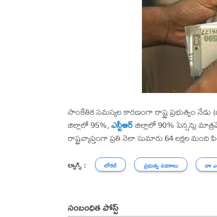
సాంకేతిక సమస్యల కారణంగా రాష్ట్ర ప్రభుత్వం నేడ
జిల్లాలో 95%,
ఎన్టీఆర్
జిల్లాలో 90% పెన్షన్లు మా
రాష్ట్రవ్యాప్తంగా ప్రతి నెలా సుమారు 64 లక్షల మంది
ట్యాగ్స్ :
లోకల్
ప్రభుత్వ పథకాలు
జూ ఎన
సంబంధిత పోస్ట్