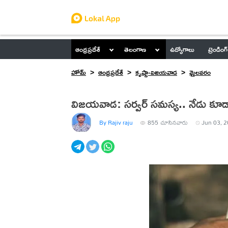
ఆంధ్రప్రదేశ్
తెలంగాణ
ఉద్యోగాలు
ట్రెండింగ్
హోమ్
ఆంధ్రప్రదేశ్
కృష్ణా-విజయవాడ
మైలవరం
విజయవాడ: సర్వర్ సమస్య.. నేడు కూడా ప
By Rajiv raju
855
చూసినవారు
Jun 03, 2