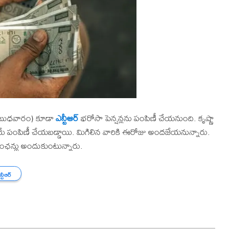
ు (బుధవారం) కూడా
ఎన్టీఆర్
భరోసా పెన్షన్లను పంపిణీ చేయనుంది. కృష్ణా
త్రమే పంపిణీ చేయబడ్డాయి. మిగిలిన వారికి ఈరోజు అందజేయనున్నారు.
 పింఛన్లు అందుకుంటున్నారు.
్టీఆర్