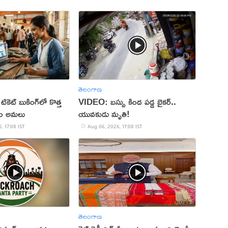
తెలంగాణ
 టికెట్ బుకింగ్‌లో కొత్త
VIDEO: బస్సు కింద పడ్డ బైకర్..
నం అమలు
యువకుడు మృతి!
, 17:08 IST
Aug 06, 2026, 17:08 IST
తెలంగాణ