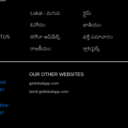
Lokal - మగువ
క్రైమ్
వినోదం
జాతీయం
TATUS
కరోనా అప్‌డేట్స్
భక్తి సమాచారం
రాజకీయం
క్లాసిఫైడ్స్
OUR OTHER WEBSITES
getlokalapp.com
tamil.getlokalapp.com