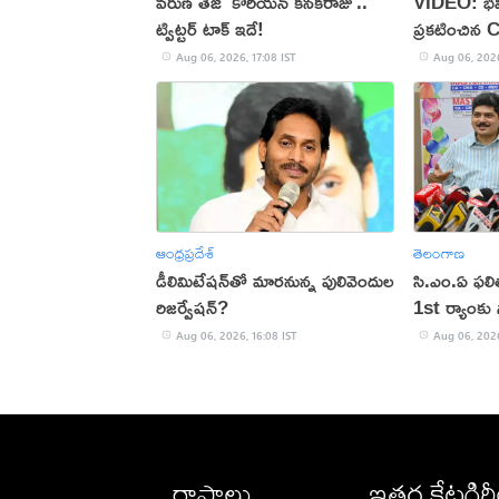
వరుణ్ తేజ్ 'కొరియన్ కనకరాజు'..
VIDEO: భవి
ట్విట్టర్ టాక్ ఇదే!
ప్రకటించిన 
Aug 06, 2026, 17:08 IST
Aug 06, 2026
ఆంధ్రప్రదేశ్
తెలంగాణ
డీలిమిటేషన్‌తో మారనున్న పులివెందుల
సి.ఎం.ఏ ఫల
రిజర్వేషన్?
1st ర్యాంకు స
Aug 06, 2026, 16:08 IST
Aug 06, 2026
రాష్ట్రాలు
ఇతర కేటగిర