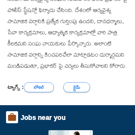
పోలీస్ స్టేషన్లో ఫిర్యాదు చేసింది. దేశంలో ఆర్యవైశ్య
సామాజిక వర్గానికి ప్రత్యేక గుర్తింపు ఉందని, దానధర్మాలు,
సేవా కార్యక్రమాలు, ఆధ్యాత్మిక కార్యక్రమాల్లో వారి పాత్ర
కీలకమని సంఘ నాయకులు పేర్కొన్నారు. అలాంటి
సామాజిక వర్గాన్ని కించపరిచేలా మాట్లాడటం దుర్మార్గమని
మండిపడుతూ, ప్రభాకర్ పై చర్యలు తీసుకోవాలని కోరారు.
ట్యాగ్స్ :
లోకల్
క్రైమ్
Jobs near you