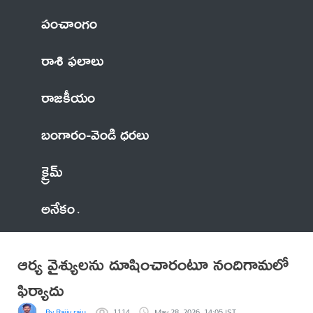
పంచాంగం
రాశి ఫలాలు
రాజకీయం
బంగారం-వెండి ధరలు
క్రైమ్
అనేకం
ఆర్య వైశ్యులను దూషించారంటూ నందిగామలో
ఫిర్యాదు
By Rajiv raju
1114
May 28, 2026, 14:05 IST