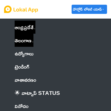
డౌన్లోడ్ లోకల్ యాప్
ఆంధ్రప్రదేశ్
తెలంగాణ
ఉద్యోగాలు
ట్రెండింగ్
వాతావరణం
🌟 వాట్సాప్ STATUS
వినోదం