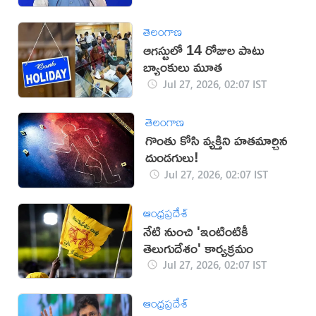
తెలంగాణ
ఆగస్టులో 14 రోజుల పాటు
బ్యాంకులు మూత
Jul 27, 2026, 02:07 IST
తెలంగాణ
గొంతు కోసి వ్యక్తిని హతమార్చిన
దుండగులు!
Jul 27, 2026, 02:07 IST
ఆంధ్రప్రదేశ్
నేటి నుంచి 'ఇంటింటికీ
తెలుగుదేశం' కార్యక్రమం
Jul 27, 2026, 02:07 IST
ఆంధ్రప్రదేశ్