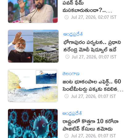
పవన్ ఫేమ్
మసకబారుతుందా?..
కారణాలివేనా?
Jul 27, 2026, 02:07 IST
ఆంధ్రప్రదేశ్
భోగాపురం పర్యటన.. ప్రధాని
నరేంద్ర మోదీ షెడ్యూల్ ఇదే
Jul 27, 2026, 01:07 IST
తెలంగాణ
జంట భూకంపాల ఎఫెక్ట్.. 60
సెంటీమీటర్లు పక్కకు కదిలిన
వెనిజులా
Jul 27, 2026, 01:07 IST
ఆంధ్రప్రదేశ్
రాష్ట్రంలో కొత్తగా 10 కరోనా
పాజిటివ్ కేసులు నమోదు
Jul 27, 2026, 01:07 IST