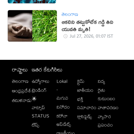
తెలంగాణ
ఆకలిని తట్టుకోలేక గడ్డి తిని
యువతి మృతి!
Jul 27, 2026, 01:07 IST
రాష్ట్రాలు
ఇతర కేటగిరీలు
తెలంగాణ
ఉద్యోగాలు
Lokal
క్రైమ్
విద్య
-
ట్రెండింగ్
జాతీయం
రైతు
ఆంధ్రప్రదేశ్
మగువ
కుటుంబం
🌟
భక్తి
తమిళనాడు
వినోదం
వాట్సాప్
సమాచారం
వాతావరణం
STATUS
కరోనా
క్లాసిఫైడ్స్
వ్యాపార
అప్‌డేట్స్
టిప్స్
ప్రపంచం
రాజకీయం