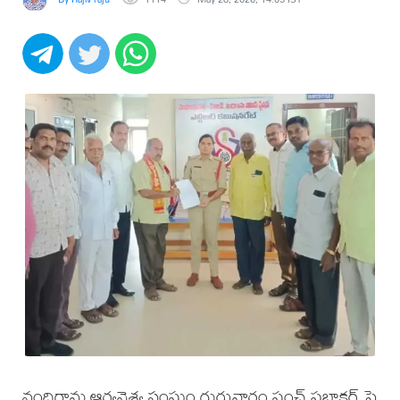
నందిగామ ఆర్యవైశ్య సంఘం గురువారం పంచ్ ప్రభాకర్ పై