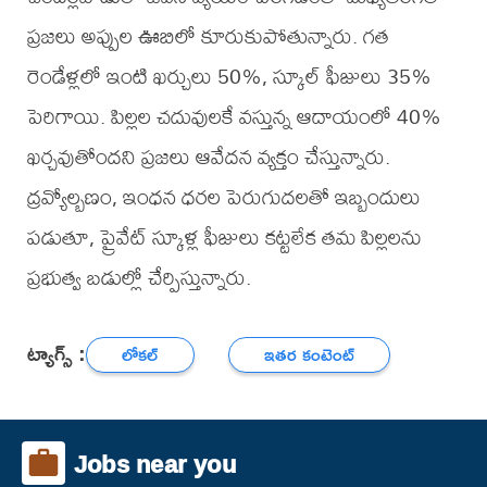
ప్రజలు అప్పుల ఊబిలో కూరుకుపోతున్నారు. గత
రెండేళ్లలో ఇంటి ఖర్చులు 50%, స్కూల్ ఫీజులు 35%
పెరిగాయి. పిల్లల చదువులకే వస్తున్న ఆదాయంలో 40%
ఖర్చవుతోందని ప్రజలు ఆవేదన వ్యక్తం చేస్తున్నారు.
ద్రవ్యోల్బణం, ఇంధన ధరల పెరుగుదలతో ఇబ్బందులు
పడుతూ, ప్రైవేట్ స్కూళ్ల ఫీజులు కట్టలేక తమ పిల్లలను
ప్రభుత్వ బడుల్లో చేర్పిస్తున్నారు.
ట్యాగ్స్ :
లోకల్
ఇతర కంటెంట్
Jobs near you