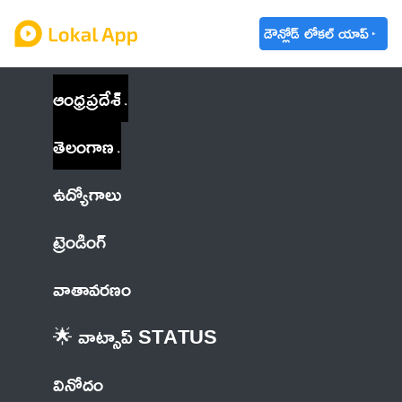
డౌన్లోడ్ లోకల్ యాప్
ఆంధ్రప్రదేశ్
తెలంగాణ
ఉద్యోగాలు
ట్రెండింగ్
వాతావరణం
🌟 వాట్సాప్ STATUS
వినోదం