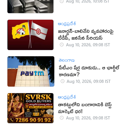
Aug 10, 2026, 10:08 IST
ఆంధ్రప్రదేశ్
జనార్దన్‌-బాలినేని వ్యవహారంపై
టీడీపీ, జనసేన సీరియస్‌
Aug 10, 2026, 09:08 IST
తెలంగాణ
పేటీఎం షేర్ల దూకుడు.. ఆ ఛార్జీలే
కారణమా?
Aug 10, 2026, 09:08 IST
ఆంధ్రప్రదేశ్
తాకట్టులోని బంగారానికి బెస్ట్
మార్కెట్ ధర!
Aug 10, 2026, 09:08 IST