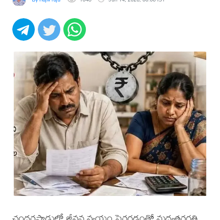
చందర్లపాడులో జీవన వ్యయం పెరగడంతో మధ్యతరగతి