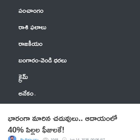
పంచాంగం
రాశి ఫలాలు
రాజకీయం
బంగారం-వెండి ధరలు
క్రైమ్
అనేకం
భారంగా మారిన చదువులు.. ఆదాయంలో
40% పిల్లల ఫీజులకే!
By Rajiv raju
1048
Jun 14, 2026, 00:06 IST