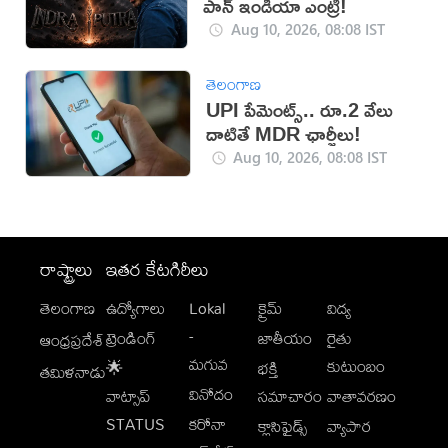
పాన్ ఇండియా ఎంట్రీ!
Aug 10, 2026, 08:08 IST
తెలంగాణ
UPI పేమెంట్స్.. రూ.2 వేలు
దాటితే MDR ఛార్జీలు!
Aug 10, 2026, 08:08 IST
రాష్ట్రాలు
ఇతర కేటగిరీలు
తెలంగాణ
ఉద్యోగాలు
Lokal
క్రైమ్
విద్య
-
ట్రెండింగ్
జాతీయం
రైతు
ఆంధ్రప్రదేశ్
మగువ
కుటుంబం
🌟
భక్తి
తమిళనాడు
వినోదం
వాట్సాప్
సమాచారం
వాతావరణం
STATUS
కరోనా
క్లాసిఫైడ్స్
వ్యాపార