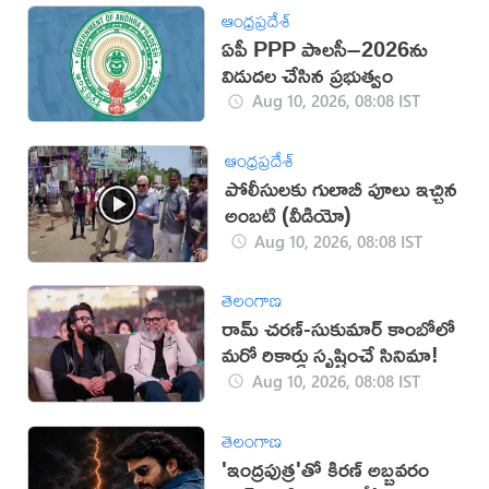
ఆంధ్రప్రదేశ్
ఏపీ PPP పాలసీ–2026ను
విడుద‌ల చేసిన ప్రభుత్వం
Aug 10, 2026, 08:08 IST
ఆంధ్రప్రదేశ్
పోలీసులకు గులాబీ పూలు ఇచ్చిన
అంబటి (వీడియో)
Aug 10, 2026, 08:08 IST
తెలంగాణ
రామ్ చరణ్-సుకుమార్ కాంబోలో
మరో రికార్డు సృష్టించే సినిమా!
Aug 10, 2026, 08:08 IST
తెలంగాణ
'ఇంద్రపుత్ర'తో కిరణ్ అబ్బవరం