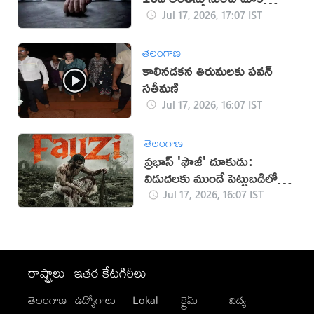
ఆత్మహత్య
Jul 17, 2026, 17:07 IST
తెలంగాణ
కాలినడకన తిరుమలకు పవన్‌
సతీమణి
Jul 17, 2026, 16:07 IST
తెలంగాణ
ప్రభాస్ 'ఫౌజీ' దూకుడు:
విడుదలకు ముందే పెట్టుబడిలో
సగం రికవరీ!
Jul 17, 2026, 16:07 IST
రాష్ట్రాలు
ఇతర కేటగిరీలు
తెలంగాణ
ఉద్యోగాలు
Lokal
క్రైమ్
విద్య