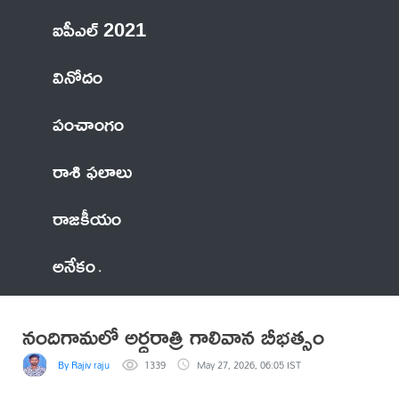
ఐపీఎల్ 2021
వినోదం
పంచాంగం
రాశి ఫలాలు
రాజకీయం
అనేకం
నందిగామలో అర్ధరాత్రి గాలివాన బీభత్సం
By Rajiv raju
1339
May 27, 2026, 06:05 IST