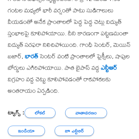
గంటల మధ్యలో భారీ వర్షంతో పాటు సుడిగాలులు
వీయడంతో అనేక ప్రాంతాలలో పెద్ద పెద్ద చెట్లు విద్యుత్
స్తంభాలపై కూలిపోయాయి. దీని కారణంగా పట్టణమంతా
విద్యుత్ సరఫరా నిలిచిపోయింది. గాంధీ సెంటర్, మెయిన్
బజార్,
భారత్
సెంటర్ వంటి ప్రాంతాలలో ఫ్లెక్సీలు, షాపుల
బోర్డులు ఎగిరిపోయాయి. పాత బైపాస్ వద్ద
ఎన్టీఆర్
విగ్రహం వద్ద చెట్టు కూలిపోవడంతో రాకపోకలకు
అంతరాయం ఏర్పడింది.
ట్యాగ్స్ :
లోకల్
వాతావరణం
ఇండియా
జూ ఎన్టీఆర్