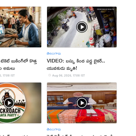
తెలంగాణ
 టికెట్ బుకింగ్‌లో కొత్త
VIDEO: బస్సు కింద పడ్డ బైకర్..
నం అమలు
యువకుడు మృతి!
, 17:08 IST
Aug 06, 2026, 17:08 IST
తెలంగాణ