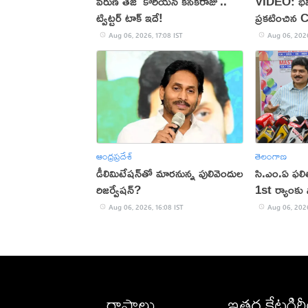
వరుణ్ తేజ్ 'కొరియన్ కనకరాజు'..
VIDEO: భవి
ట్విట్టర్ టాక్ ఇదే!
ప్రకటించిన 
Aug 06, 2026, 17:08 IST
Aug 06, 2026
ఆంధ్రప్రదేశ్
తెలంగాణ
డీలిమిటేషన్‌తో మారనున్న పులివెందుల
సి.ఎం.ఏ ఫల
రిజర్వేషన్?
1st ర్యాంకు స
Aug 06, 2026, 16:08 IST
Aug 06, 2026
రాష్ట్రాలు
ఇతర కేటగిర