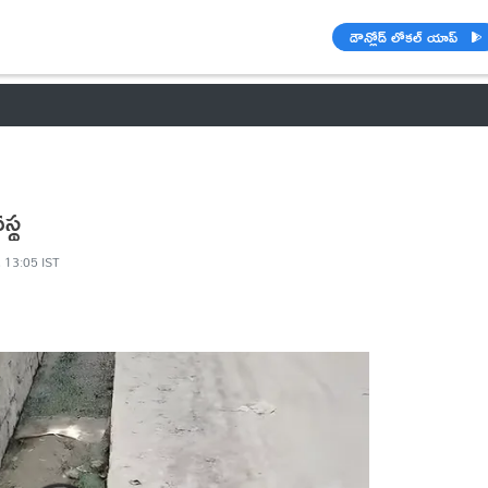
డౌన్లోడ్ లోకల్ యాప్
వాతావరణం
🌟 వాట్సాప్ STATUS
వినోదం
పంచాంగం
రాశి ఫలాల
స్థ
 13:05 IST