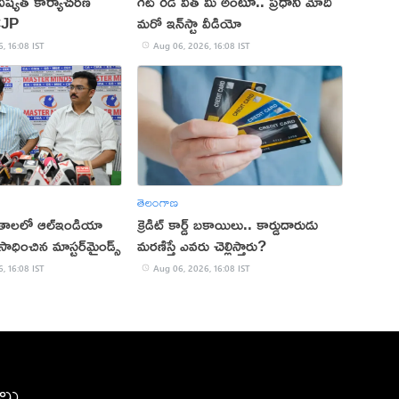
ష్యత్ కార్యాచరణ
గెట్ రెడీ విత్ మీ అంటూ.. ప్రధాని మోదీ
CJP
మరో ఇన్‌స్టా వీడియో
, 16:08 IST
Aug 06, 2026, 16:08 IST
తెలంగాణ
ితాలలో ఆల్ఇండియా
క్రెడిట్ కార్డ్ బకాయిలు.. కార్డుదారుడు
ాధించిన మాస్టర్‌మైండ్స్
మరణిస్తే ఎవరు చెల్లిస్తారు?
, 16:08 IST
Aug 06, 2026, 16:08 IST
ీలు