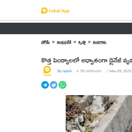
ఆంధ్రప్రదేశ్
తెలంగాణ
ఉద్యోగాలు
ట్రెండింగ్
హోమ్
ఆంధ్రప్రదేశ్
కృష్ణా
నందిగామ
కొత్త పెండ్యాలలో అధ్వానంగా డ్రైనేజీ వ్యవ
By rajesh
50
చూసినవారు
May 09, 2025,