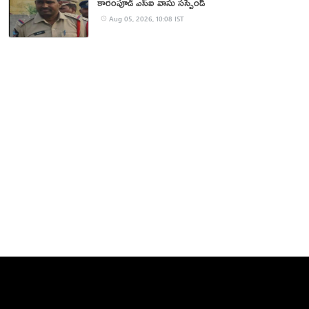
కారంపూడి ఎస్ఐ వాసు స‌స్పెండ్‌
Aug 05, 2026, 10:08 IST