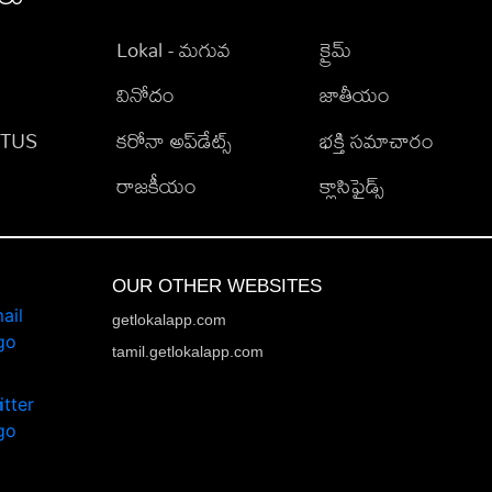
Lokal - మగువ
క్రైమ్
వినోదం
జాతీయం
TATUS
కరోనా అప్‌డేట్స్
భక్తి సమాచారం
రాజకీయం
క్లాసిఫైడ్స్
OUR OTHER WEBSITES
getlokalapp.com
tamil.getlokalapp.com