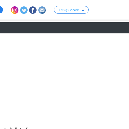
Telugu తెలుగు
ు
రాజకీయం
బంగారం-వెండి ధరలు
క్రైమ్
వ్యాపార ప్రపంచం
టాలీవుడ్ న్య