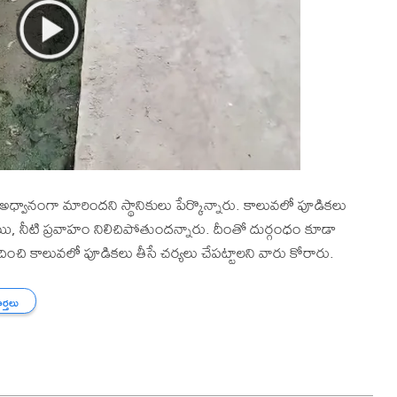
థ అధ్వానంగా మారిందని స్థానికులు పేర్కొన్నారు. కాలువలో పూడికలు
ోయి, నీటి ప్రవాహం నిలిచిపోతుందన్నారు. దీంతో దుర్గంధం కూడా
ందించి కాలువలో పూడికలు తీసే చర్యలు చేపట్టాలని వారు కోరారు.
ార్తలు