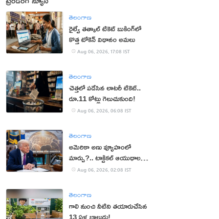
ట్రెండింగ్ న్యూస్
తెలంగాణ
రైల్వే తత్కాల్ టికెట్ బుకింగ్‌లో
కొత్త టోకెన్ విధానం అమలు
Aug 06, 2026, 17:08 IST
తెలంగాణ
చెత్తలో పడేసిన లాటరీ టికెట్..
రూ.11 కోట్లు గెలుచుకుంది!
Aug 06, 2026, 06:08 IST
తెలంగాణ
అమెరికా అణు వ్యూహంలో
మార్పు?.. టాక్టికల్ ఆయుధాలకు
ప్రాధాన్యం!
Aug 06, 2026, 02:08 IST
తెలంగాణ
గాలి నుంచి నీటిని తయారుచేసిన
13 ఏళ్ల బాలుడు!