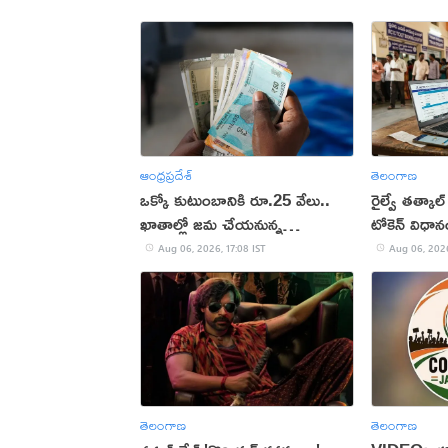
ఆంధ్రప్రదేశ్
తెలంగాణ
ఒక్కో కుటుంబానికి రూ.25 వేలు..
రైల్వే తత్కాల్
ఖాతాల్లో జ‌మ చేయ‌నున్న
టోకెన్ విధా
ప్ర‌భుత్వం..!
Aug 06, 2026, 17:08 IST
Aug 06, 2026
తెలంగాణ
తెలంగాణ