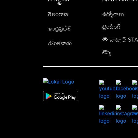
తెలంగాణ
ఉద్యోగాలు
ట్రెండింగ్
ఆంధ్రప్రదేశ్
🌟 వాట్సాప్ S
తమిళనాడు
టిప్స్