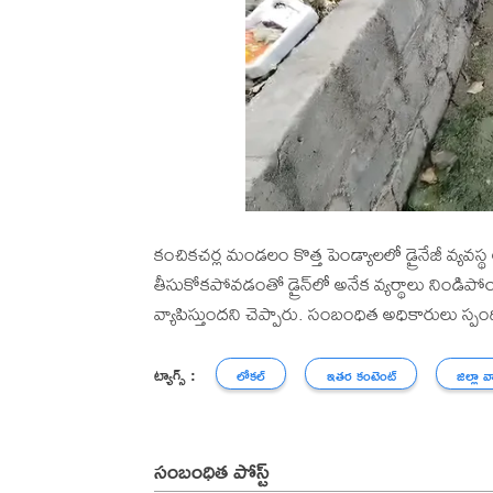
కంచికచర్ల మండలం కొత్త పెండ్యాలలో డ్రైనేజీ వ్యవస్
తీసుకోకపోవడంతో డ్రైన్‌లో అనేక వ్యర్థాలు నిండిప
వ్యాపిస్తుందని చెప్పారు. సంబంధిత అధికారులు స్ప
ట్యాగ్స్ :
లోకల్
ఇతర కంటెంట్
జిల్లా వ
సంబంధిత పోస్ట్