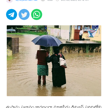
తుఫాను ప్రభావం కారణంగా నూజివీడు డివిజన్ పరిధిలోని