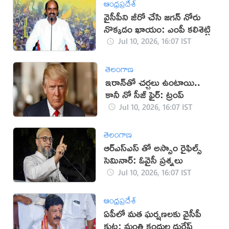
ఆంధ్రప్రదేశ్
వైసీపీని జీరో చేసి జగన్ నోరు
నొక్కడం ఖాయం: ఎంపీ కలిశెట్టి
Jul 10, 2026, 16:07 IST
తెలంగాణ
‌ఇరాన్‌తో చర్చలు ఉంటాయి..
కానీ నో సీజ్ ఫైర్: ట్రంప్
Jul 10, 2026, 16:07 IST
తెలంగాణ
ఆర్ఎస్ఎస్ తో అస్సాం రైఫిల్స్
సెమినార్: ఓవైసీ ప్రశ్నలు
Jul 10, 2026, 16:07 IST
ఆంధ్రప్రదేశ్
ఏపీలో మత ఘర్షణలకు వైసీపీ
కుట్ర: మంత్రి కందుల దుర్గేష్