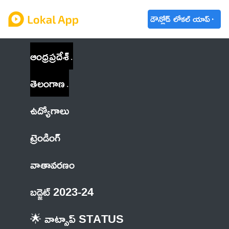
డౌన్లోడ్ లోకల్ యాప్
ఆంధ్రప్రదేశ్
తెలంగాణ
ఉద్యోగాలు
ట్రెండింగ్
వాతావరణం
బడ్జెట్ 2023-24
🌟 వాట్సాప్ STATUS