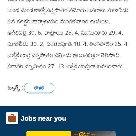
వివిధ మండలాల్లో వర్షపాతం నమోదు వివరాలు నూజివీడు
సబ్ కలెక్టర్ కార్యాలయం మంగళవారం తెలిపింది.
ఆగిరిపల్లి 30. 6, చాట్రాయి 28. 4, ముసునూరు 29. 4,
నూజివీడు 30. 2, చింతలపూడి 18. 4, లింగపాలెం 25. 4
మిల్లీమీటర్ల వర్షపాతం నమోదు అయినట్లుగా తెలిపారు.
సరాసరి వర్షపాతం 27. 13 మిల్లీమీటర్లుగా వివరించారు.
ట్యాగ్స్ :
లోకల్
Jobs near you