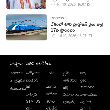
Jul 10, 2026, 16:07 IST
తెలంగాణ
దేశంలో తొలి హైడ్రోజన్ రైలు జులై
17న ప్రారంభం
Jul 10, 2026, 16:07 IST
రాష్ట్రాలు
ఇతర కేటగిరీలు
తెలంగాణ
ఉద్యోగాలు
Lokal
క్రైమ్
విద్య
-
ట్రెండింగ్
జాతీయం
రైతు
ఆంధ్రప్రదేశ్
మగువ
కుటుంబం
🌟
భక్తి
తమిళనాడు
వినోదం
వాట్సాప్
సమాచారం
వాతావరణం
STATUS
కరోనా
క్లాసిఫైడ్స్
వ్యాపార
అప్‌డేట్స్
టిప్స్
ప్రపంచం