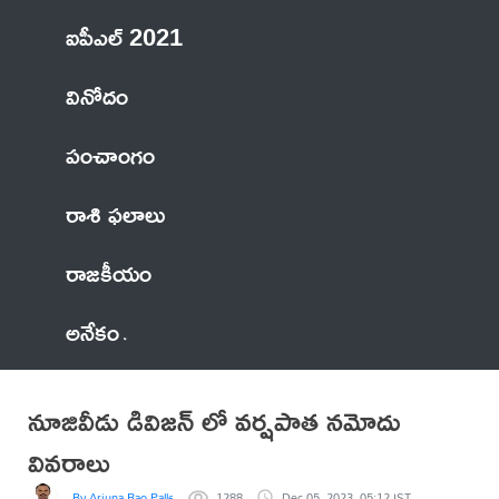
ఐపీఎల్ 2021
వినోదం
పంచాంగం
రాశి ఫలాలు
రాజకీయం
అనేకం
నూజివీడు డివిజన్ లో వర్షపాత నమోదు
వివరాలు
By Arjuna Rao Pallepamu
1288
Dec 05, 2023, 05:12 IST