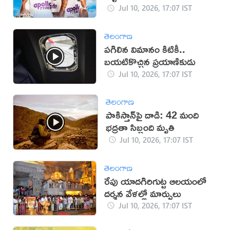
Jul 10, 2026, 17:07 IST
తెలంగాణ
పగిలిన విమానం కిటికీ..
బయటికొచ్చిన ప్రయాణికుడు
Jul 10, 2026, 17:07 IST
తెలంగాణ
పాకిస్తాన్‌పై దాడి: 42 మంది
భద్రతా సిబ్బంది మృతి
Jul 10, 2026, 17:07 IST
తెలంగాణ
రేపు యాదగిరిగుట్ట ఆలయంలో
దర్శన వేళల్లో మార్పులు
Jul 10, 2026, 17:07 IST