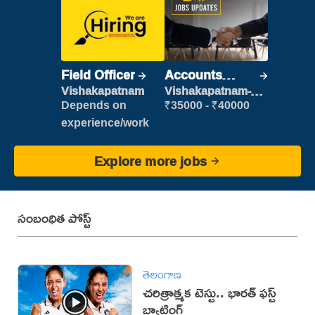
Field Officer
Accounts
Clerk
Vishakapatnam
Vishakapatnam-
new
Depends on
₹35000 - ₹40000
experience/work
Explore more jobs
సంబంధిత పోస్ట్
తెలంగాణ
చరిత్రాత్మక టెస్టు.. భారత్‌ ఫస్ట్‌
బ్యాటింగ్‌