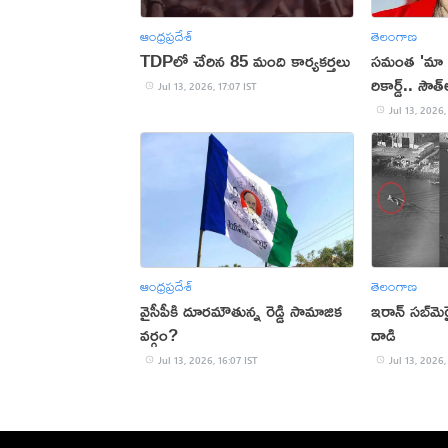
ఆంధ్రప్రదేశ్
తెలంగాణ
TDPలో చేరిన 85 మంది కార్యకర్తలు
సమంత 'మా 
రికార్డ్.. సౌత
Jul 13, 2026, 17:07 IST
Jul 13, 2026,
ఆంధ్రప్రదేశ్
తెలంగాణ
వైసీపీకి దూరమౌతున్న రెడ్డి సామాజిక
ఇరాన్‌ సబ్‌మెరై
వర్గం?
దాడి
Jul 13, 2026, 16:07 IST
Jul 13, 2026,