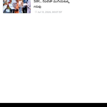
SIR.. రేపటితో ముగియనున్న
గడువు
Jul 13, 2026, 00:07 IST