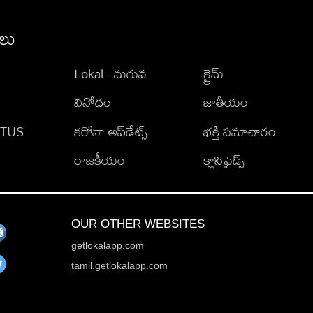
ీలు
Lokal - మగువ
క్రైమ్
వినోదం
జాతీయం
TATUS
కరోనా అప్‌డేట్స్
భక్తి సమాచారం
రాజకీయం
క్లాసిఫైడ్స్
OUR OTHER WEBSITES
getlokalapp.com
tamil.getlokalapp.com