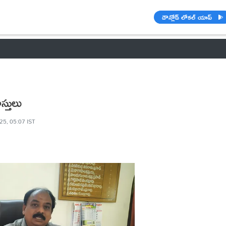
డౌన్లోడ్ లోకల్ యాప్
వాతావరణం
బడ్జెట్ 2023-24
🌟 వాట్సాప్ STATUS
ఐపీఎల్ 2021
ాస్తులు
025, 05:07 IST