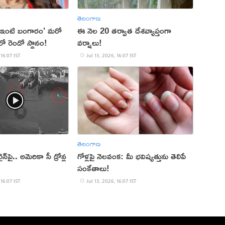
తెలంగాణ
ఇంటి బంగారం' మరో
ఈ నెల 20 తర్వాత దేశవ్యాప్తంగా
్‌లో రెండో స్థానం!
వర్షాలు!
 16:07 IST
Jul 13, 2026, 16:07 IST
తెలంగాణ
న్‌పై.. అమెరికా సీ డ్రోన్ల
గోళ్లపై నెలవంక: మీ భవిష్యత్తును తెలిపే
సంకేతాలు!
 16:07 IST
Jul 13, 2026, 16:07 IST