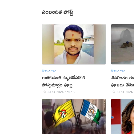
సంబంధిత పోస్ట్
తెలంగాణ
తెలంగాణ
రాజ్‌కుమార్‌ మృతదేహానికి
శివలింగం ర
పోస్టుమార్టం పూర్తి
పూజలు చేసిన
Jul 13, 2026, 17:07 IST
Jul 13, 2026,