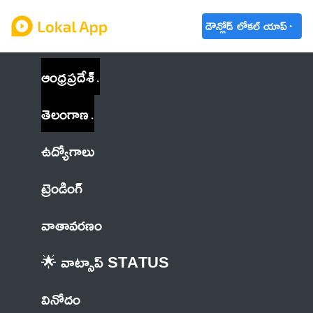
డౌన్లోడ్ లోకల్ యాప్
ఆంధ్రప్రదేశ్
తెలంగాణ
ఉద్యోగాలు
ట్రెండింగ్
వాతావరణం
🌟 వాట్సాప్ STATUS
వినోదం