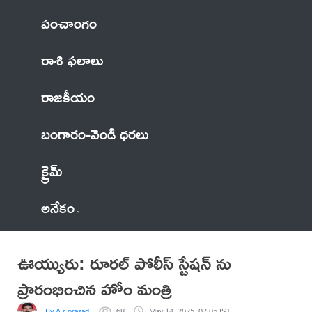
పంచాంగం
రాశి ఫలాలు
రాజకీయం
బంగారం-వెండి ధరలు
క్రైమ్
అనేకం
ఊయ్యురు: రూరల్ పోలీస్ స్టేషన్ ను
ప్రారంభించిన హోం మంత్రి
By A.r.prasad
68
May 14, 2025, 07:05 IST