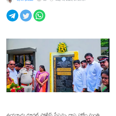
ఉయ్యూరు రూరల్ పోలీస్ స్టేషన్ను రాష్ట్ర హోం మంత్రి