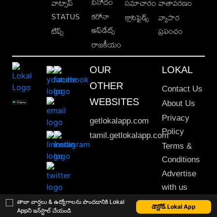
వినోదం
వాట్సాప్
సమాచారం
వాతావరణం
STATUS
కరోనా
క్లాసిఫైడ్స్
వ్యాపార
అప్‌డేట్స్
టిప్స్
ప్రపంచం
రాజకీయం
OUR
LOKAL
OTHER
Contact Us
WEBSITES
About Us
Privacy
getlokalapp.com
Policy
tamil.getlokalapp.com
Terms &
Conditions
Advertise
with us
Sitemap
తాజా వార్తలు & ఉద్యోగాలను పొందడానికి Lokal
డౌన్లోడ్ Lokal App
Appని ఇన్‌స్టాల్ చేయండి
This material may not be published, transmitted, rewritten or redistributed. © 2020 Lokal App. All rights reserved.