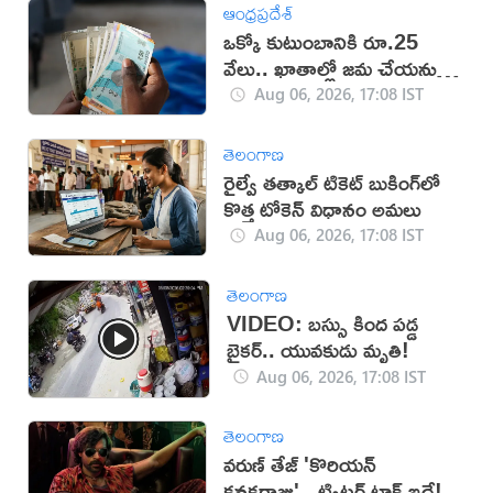
ఆంధ్రప్రదేశ్
ఒక్కో కుటుంబానికి రూ.25
వేలు.. ఖాతాల్లో జ‌మ చేయ‌నున్న
ప్ర‌భుత్వం..!
Aug 06, 2026, 17:08 IST
తెలంగాణ
రైల్వే తత్కాల్ టికెట్ బుకింగ్‌లో
కొత్త టోకెన్ విధానం అమలు
Aug 06, 2026, 17:08 IST
తెలంగాణ
VIDEO: బస్సు కింద పడ్డ
బైకర్.. యువకుడు మృతి!
Aug 06, 2026, 17:08 IST
తెలంగాణ
వరుణ్ తేజ్ 'కొరియన్
కనకరాజు'.. ట్విట్టర్ టాక్ ఇదే!