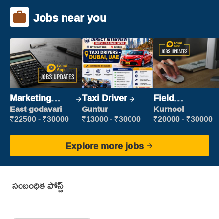
Jobs near you
Marketing
Taxi Driver
Field
Executive
Marketing
East-godavari
Guntur
Kurnool
Executive
₹22500 - ₹30000
₹13000 - ₹30000
₹20000 - ₹30000
Explore more jobs
సంబంధిత పోస్ట్