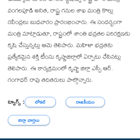
వంగలపూడి అనిత, రాష్ట్ర గనుల శాఖ మంత్రి కొల్లు
రవీంద్రలు బుధవారం ప్రారంభించారు. ఈ సందర్భంగా
మంత్రి మాట్లాడుతూ, రాష్ట్రంలో శాంతి భద్రతల పరిరక్షణకు
కృషి చేస్తున్నట్లు ఆమె తెలిపారు. మహిళా భద్రతకు
ప్రత్యేకమైన శక్తి టీంను కృష్ణాజిల్లాలో ఏర్పాటు చేసినట్లు
తెలిపారు. ఈ కార్యక్రమంలో కృష్ణా జిల్లా ఎస్పీ ఆర్.
గంగాధర్ రావు తదితరులు పాల్గొన్నారు.
ట్యాగ్స్ :
లోకల్
రాజకీయం
జిల్లా వార్తలు