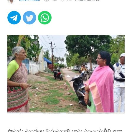
పామర్రు మండలం కురుమద్దాలి గ్రామ పంచాయతీని జిల్లా