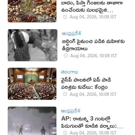
బాదం, పిస్తా గింజలను తాజాగా
ఉంచేందుకు సులభమైన
చిట్కాలు!
Aug 04, 2026, 10:08 IST
ఆంధ్రప్రదేశ్
బిల్డింగ్​ పైనుంచి పడిన మహిళకు
తీవ్రగాయాలు
Aug 04, 2026, 10:08 IST
తెలంగాణ
వైసీపీ పాలనలో ఏపీ పాడి
పరిశ్రమ కుదేలు: కేంద్రం
Aug 04, 2026, 10:08 IST
ఆంధ్రప్రదేశ్
AP: రానున్న 3 గంటల్లో
పిడుగులతో కూడిన వర్షాలు:
వాతావరణ శాఖ
Aug 04, 2026, 10:08 IST