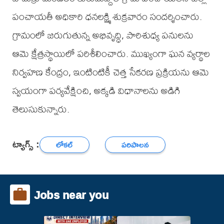
పంచాయతీ అధికారి ధనలక్ష్మి శుక్రవారం సందర్శించారు.
గ్రామంలో జరుగుతున్న అభివృద్ధి, పారిశుధ్య పనులను
ఆమె క్షేత్రస్థాయిలో పరిశీలించారు. ముఖ్యంగా ఘన వ్యర్థాల
నిర్వహణ కేంద్రం, ఇంటింటికీ చెత్త సేకరణ ప్రక్రియను ఆమె
స్వయంగా పర్యవేక్షించి, అక్కడి విధానాలను అడిగి
తెలుసుకున్నారు.
ట్యాగ్స్ :
లోకల్
పరిపాలన
Jobs near you