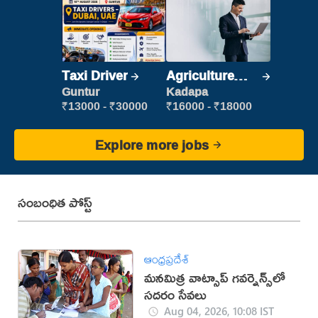
Taxi Driver
Agriculture
Labour
Guntur
Kadapa
₹13000 - ₹30000
₹16000 - ₹18000
Explore more jobs
సంబంధిత పోస్ట్
ఆంధ్రప్రదేశ్
మ‌న‌మిత్ర వాట్సాప్ గ‌వ‌ర్నెన్స్‌లో
స‌ద‌రం సేవ‌లు
Aug 04, 2026, 10:08 IST