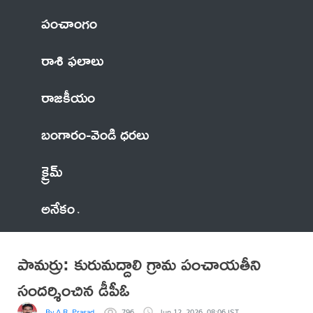
పంచాంగం
రాశి ఫలాలు
రాజకీయం
బంగారం-వెండి ధరలు
క్రైమ్
అనేకం
పామర్రు: కురుమద్దాలి గ్రామ పంచాయతీని
సందర్శించిన డీపీఓ
By A.R. Prasad
796
Jun 12, 2026, 08:06 IST