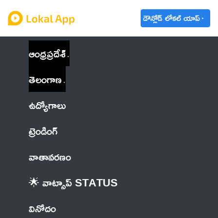
డౌన్లోడ్ లోకల్ యాప్
ఆంధ్రప్రదేశ్
తెలంగాణ
ఉద్యోగాలు
ట్రెండింగ్
వాతావరణం
🌟 వాట్సాప్ STATUS
వినోదం