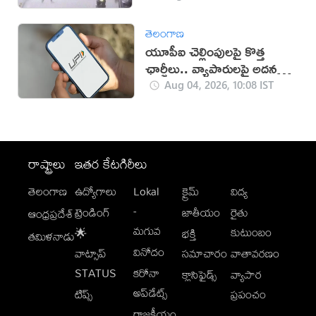
తెలంగాణ
యూపీఐ చెల్లింపులపై కొత్త
ఛార్జీలు.. వ్యాపారులపై అదనపు
భారం!
Aug 04, 2026, 10:08 IST
రాష్ట్రాలు
ఇతర కేటగిరీలు
తెలంగాణ
ఉద్యోగాలు
Lokal
క్రైమ్
విద్య
-
ట్రెండింగ్
జాతీయం
రైతు
ఆంధ్రప్రదేశ్
మగువ
కుటుంబం
🌟
భక్తి
తమిళనాడు
వినోదం
వాట్సాప్
సమాచారం
వాతావరణం
STATUS
కరోనా
క్లాసిఫైడ్స్
వ్యాపార
అప్‌డేట్స్
టిప్స్
ప్రపంచం
రాజకీయం