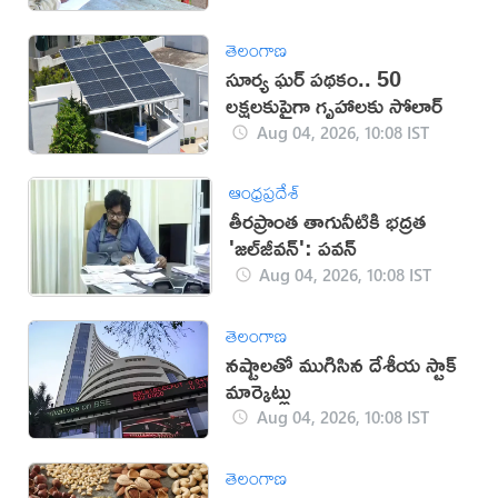
తెలంగాణ
సూర్య ఘర్ పథకం.. 50
లక్షలకుపైగా గృహాలకు సోలార్
Aug 04, 2026, 10:08 IST
ఆంధ్రప్రదేశ్
తీరప్రాంత తాగునీటికి భద్రత
'జల్‌జీవన్': పవన్‌
Aug 04, 2026, 10:08 IST
తెలంగాణ
నష్టాలతో ముగిసిన దేశీయ స్టాక్
మార్కెట్లు
Aug 04, 2026, 10:08 IST
తెలంగాణ