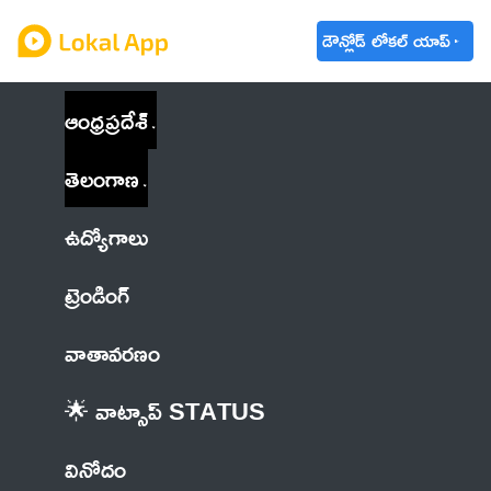
డౌన్లోడ్ లోకల్ యాప్
ఆంధ్రప్రదేశ్
తెలంగాణ
ఉద్యోగాలు
ట్రెండింగ్
వాతావరణం
🌟 వాట్సాప్ STATUS
వినోదం