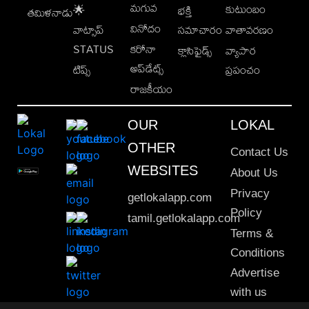
మగువ
కుటుంబం
🌟
భక్తి
తమిళనాడు
వినోదం
వాట్సాప్
సమాచారం
వాతావరణం
STATUS
కరోనా
క్లాసిఫైడ్స్
వ్యాపార
అప్‌డేట్స్
టిప్స్
ప్రపంచం
రాజకీయం
OUR
LOKAL
OTHER
Contact Us
WEBSITES
About Us
Privacy
getlokalapp.com
Policy
tamil.getlokalapp.com
Terms &
Conditions
Advertise
with us