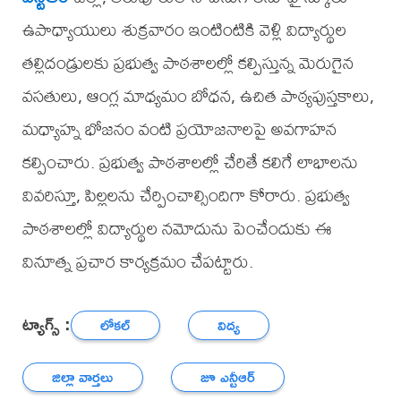
ఉపాధ్యాయులు శుక్రవారం ఇంటింటికి వెళ్లి విద్యార్థుల
తల్లిదండ్రులకు ప్రభుత్వ పాఠశాలల్లో కల్పిస్తున్న మెరుగైన
వసతులు, ఆంగ్ల మాధ్యమం బోధన, ఉచిత పాఠ్యపుస్తకాలు,
మధ్యాహ్న భోజనం వంటి ప్రయోజనాలపై అవగాహన
కల్పించారు. ప్రభుత్వ పాఠశాలల్లో చేరితే కలిగే లాభాలను
వివరిస్తూ, పిల్లలను చేర్పించాల్సిందిగా కోరారు. ప్రభుత్వ
పాఠశాలల్లో విద్యార్థుల నమోదును పెంచేందుకు ఈ
వినూత్న ప్రచార కార్యక్రమం చేపట్టారు.
ట్యాగ్స్ :
లోకల్
విద్య
జిల్లా వార్తలు
జూ ఎన్టీఆర్