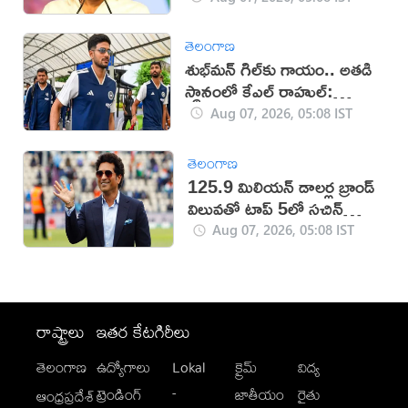
తెలంగాణ
శుభ్‌మన్‌ గిల్‌కు గాయం.. అతడి
స్థానంలో కేఎల్ రాహుల్:
బీసీసీఐ
Aug 07, 2026, 05:08 IST
తెలంగాణ
125.9 మిలియన్ డాలర్ల బ్రాండ్
విలువతో టాప్ 5లో సచిన్
టెండూల్కర్
Aug 07, 2026, 05:08 IST
రాష్ట్రాలు
ఇతర కేటగిరీలు
తెలంగాణ
ఉద్యోగాలు
Lokal
క్రైమ్
విద్య
-
ట్రెండింగ్
జాతీయం
రైతు
ఆంధ్రప్రదేశ్