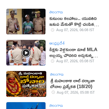
తెలంగాణ
కుటుంబ కలహాలు.. యువతిని
ఇనుప మేకుతో కొట్టి చంపిన
తండ్రి
Aug 07, 2026, 06:08 IST
ఆంధ్రప్రదేశ్
దీక్షకు వెళ్లకుండా మాజీ MLA
అబ్బ‌య్య చౌద‌రిని అడ్డుకున్న
పోలీసులు (వీడియో)
Aug 07, 2026, 05:08 IST
తెలంగాణ
శ్రీ మహంకాళి లాల్ దర్వాజా
బోనాల ప్రత్యేకత (18/20)
Aug 07, 2026, 05:08 IST
తెలంగాణ