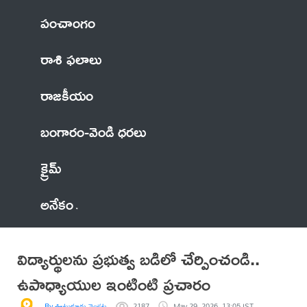
పంచాంగం
రాశి ఫలాలు
రాజకీయం
బంగారం-వెండి ధరలు
క్రైమ్
అనేకం
విద్యార్థులను ప్రభుత్వ బడిలో చేర్పించండి..
ఉపాధ్యాయుల ఇంటింటి ప్రచారం
By ఊటుకూరు వెంకట సత్యనారాయణ రావు
2187
May 29, 2026, 13:05 IST