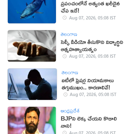
ప్రపంచంలోనే అత్యంత ఖరీదైన
చేప ఇదే!
Aug 07, 2026, 05:08 IST
తెలంగాణ
సెల్ఫీ వీడియో తీసుకొని విద్యార్థిని
ఆత్మహత్యాయత్నం
Aug 07, 2026, 05:08 IST
తెలంగాణ
ఐటీలో ఫ్రెషర్ల నియామకాలు
తగ్గుముఖం.. కారణాలివే!
Aug 07, 2026, 05:08 IST
ఆంధ్రప్రదేశ్
BJPని లెక్క చేయని కొడాలి
నాని!
Aug 07, 2026, 05:08 IST