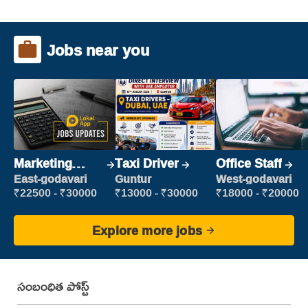
Jobs near you
Marketing
Taxi Driver
Office Staff
Executive
East-godavari
Guntur
West-godavari
₹22500 - ₹30000
₹13000 - ₹30000
₹18000 - ₹20000
Explore more jobs
సంబంధిత పోస్ట్