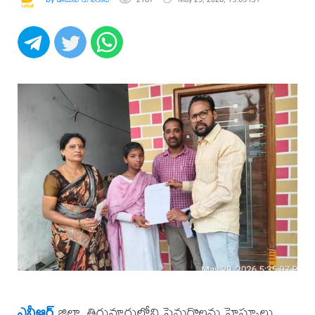
ఎన్టీఆర్
జిల్లా, తిరువూరులోని పెనుగొలను హైస్కూలు