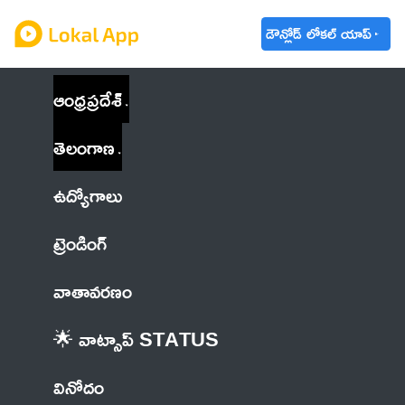
డౌన్లోడ్ లోకల్ యాప్
ఆంధ్రప్రదేశ్
తెలంగాణ
ఉద్యోగాలు
ట్రెండింగ్
వాతావరణం
🌟 వాట్సాప్ STATUS
వినోదం