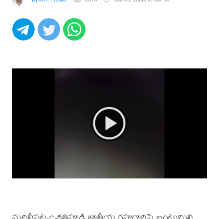
మచిలీపట్నం-కత్తిపూడి జాతీయ రహదారిపై బంటుమిల్లి