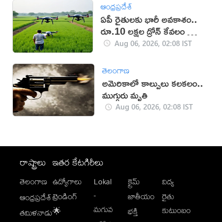
ఆంధ్రప్రదేశ్
ఏపీ రైతులకు భారీ అవకాశం..
రూ.10 లక్షల డ్రోన్ కేవలం రూ.2
లక్షలకే!
Aug 06, 2026, 02:08 IST
తెలంగాణ
అమెరికాలో కాల్పులు కలకలం..
ముగ్గురు మృతి
Aug 06, 2026, 02:08 IST
రాష్ట్రాలు
ఇతర కేటగిరీలు
తెలంగాణ
ఉద్యోగాలు
Lokal
క్రైమ్
విద్య
-
ట్రెండింగ్
జాతీయం
రైతు
ఆంధ్రప్రదేశ్
మగువ
కుటుంబం
🌟
భక్తి
తమిళనాడు