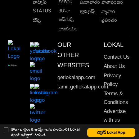
వినోదం
వాట్సాప్
సమాచారం
వాతావరణం
STATUS
కరోనా
క్లాసిఫైడ్స్
వ్యాపార
అప్‌డేట్స్
టిప్స్
ప్రపంచం
రాజకీయం
OUR
LOKAL
OTHER
Contact Us
WEBSITES
About Us
Privacy
getlokalapp.com
Policy
tamil.getlokalapp.com
Terms &
Conditions
Advertise
with us
Sitemap
తాజా వార్తలు & ఉద్యోగాలను పొందడానికి Lokal
డౌన్లోడ్ Lokal App
Appని ఇన్‌స్టాల్ చేయండి
This material may not be published, transmitted, rewritten or redistributed. © 2020 Lokal App. All rights reserved.