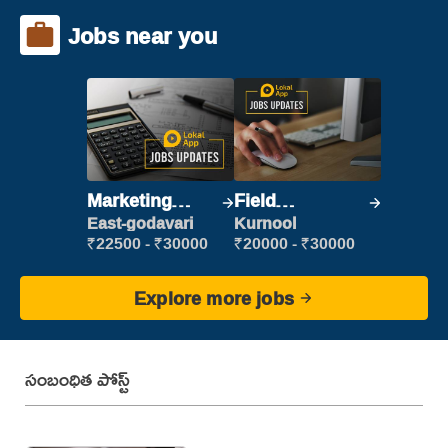
Jobs near you
Marketing
Field
Executive
Marketing
East-godavari
Kurnool
Executive
₹22500 - ₹30000
₹20000 - ₹30000
Explore more jobs
సంబంధిత పోస్ట్