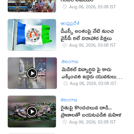
Aug 06, 2026, 03:08 IST
ఆంధ్రప్రదేశ్
డీఎస్సీ అంశంపై నేటి నుంచి
వైసీపీ రిలే నిరాహార దీక్షలు
Aug 06, 2026, 03:08 IST
తెలంగాణ
మెడికల్ విద్యార్థిని పై కారు
ఎక్కించిన ఇద్దరు యువకులు
(వీడియో)
Aug 06, 2026, 03:08 IST
తెలంగాణ
రైతుపై కొండచిలువ దాడి..
ప్రాణాలతో బయటపడిన మహిళ
Aug 06, 2026, 02:08 IST