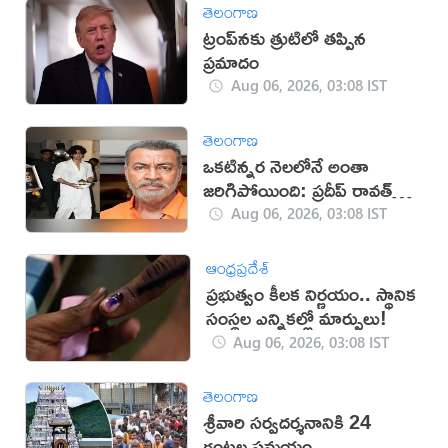
తెలంగాణ
ట్రంప్‌నకు త్రుటిలో తప్పిన
ప్రమాదం
Aug 06, 2026, 03:08 IST
తెలంగాణ
ఒకటిన్నర నెలలోనే అంతా
జరిగిపోయింది: ప్రదీప్ రావత్
కుమారుడు
Aug 06, 2026, 03:08 IST
ఆంధ్రప్రదేశ్
ప్రభుత్వం కీలక నిర్ణయం.. స్థానిక
సంస్థల ఎన్నికల్లో మార్పులు!
Aug 06, 2026, 03:08 IST
తెలంగాణ
శ్రీవారి సర్వదర్శనానికి 24
గంటల సమయం