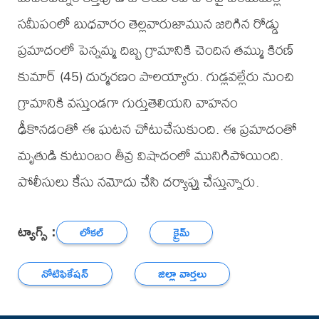
సమీపంలో బుధవారం తెల్లవారుజామున జరిగిన రోడ్డు
ప్రమాదంలో పెన్నమ్మ దిబ్బ గ్రామానికి చెందిన తమ్ము కిరణ్
కుమార్ (45) దుర్మరణం పాలయ్యారు. గుడ్లవల్లేరు నుంచి
గ్రామానికి వస్తుండగా గుర్తుతెలియని వాహనం
ఢీకొనడంతో ఈ ఘటన చోటుచేసుకుంది. ఈ ప్రమాదంతో
మృతుడి కుటుంబం తీవ్ర విషాదంలో మునిగిపోయింది.
పోలీసులు కేసు నమోదు చేసి దర్యాప్తు చేస్తున్నారు.
ట్యాగ్స్ :
లోకల్
క్రైమ్
నోటిఫికేషన్
జిల్లా వార్తలు