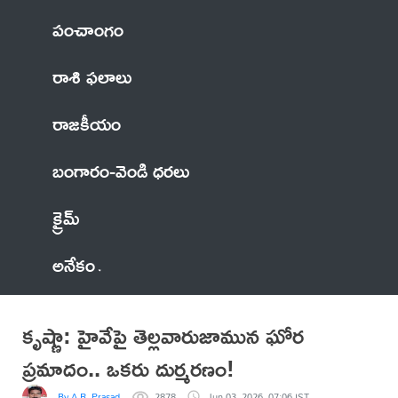
పంచాంగం
రాశి ఫలాలు
రాజకీయం
బంగారం-వెండి ధరలు
క్రైమ్
అనేకం
కృష్ణా: హైవేపై తెల్లవారుజామున ఘోర
ప్రమాదం.. ఒకరు దుర్మరణం!
By A.R. Prasad
2878
Jun 03, 2026, 07:06 IST