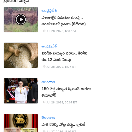
ట్రెండింగ్ న్యూస్
ఆంధ్రప్రదేశ్
పొలాల్లోకి ఏనుగుల గుంపు..
ఆందోళనలో రైతులు (వీడియో)
Jul 28, 2026, 12:07 IST
ఆంధ్రప్రదేశ్
పెరిగిన బియ్యం ధరలు.. కిలోకు
రూ.12 వరకు పెంపు
Jul 28, 2026, 11:07 IST
తెలంగాణ
150 ఏళ్ల తర్వాత స్పెయిన్ రాణిగా
లియోనోర్‌
Jul 28, 2026, 00:07 IST
తెలంగాణ
పాత కరెన్సీ నోట్ల రద్దు.. క్లారిటీ
Jul 27, 2026, 16:07 IST