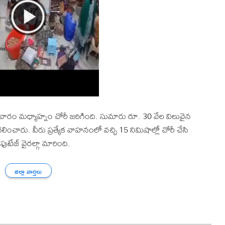
ారం మధ్యాహ్నం చోరీ జరిగింది. సుమారు రూ. 30 వేల విలువైన
ంచారు. వీరు ప్రత్యేక వాహనంలో వచ్చి 15 నిమిషాల్లో చోరీ చేసి
ేజ్ వైరల్గా మారింది.
జిల్లా వార్తలు