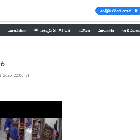
డౌన్లోడ్ లోకల్ యాప్
వాతావరణం
🌟 వాట్సాప్ STATUS
వినోదం
పంచాంగం
రాశి ఫలాల
రీ
3, 2026, 22:06 IST