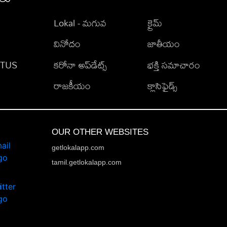
Lokal - మగువ
క్రైమ్
వినోదం
జాతీయం
TATUS
కరోనా అప్‌డేట్స్
భక్తి సమాచారం
రాజకీయం
క్లాసిఫైడ్స్
OUR OTHER WEBSITES
getlokalapp.com
tamil.getlokalapp.com