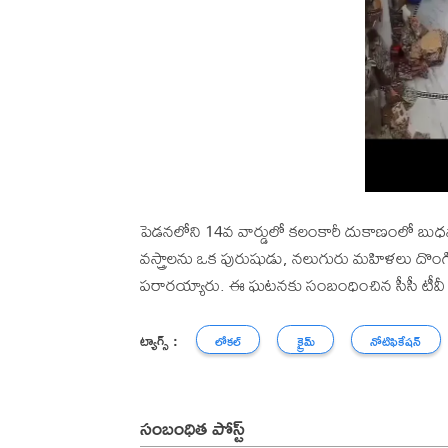
పెడనలోని 14వ వార్డులో కలంకారీ దుకాణంలో బుధవ
వస్త్రాలను ఒక పురుషుడు, నలుగురు మహిళలు దొంగిలి
పరారయ్యారు. ఈ ఘటనకు సంబంధించిన సీసీ టీవీ ఫుట
ట్యాగ్స్ :
లోకల్
క్రైమ్
నోటిఫికేషన్
సంబంధిత పోస్ట్