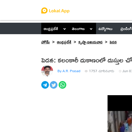
ఆంధ్రప్రదేశ్
తెలంగాణ
ఉద్యోగాలు
ట్రెండింగ్
హోమ్
ఆంధ్రప్రదేశ్
కృష్ణా-విజయవాడ
పెడన
పెడన: కలంకారీ దుకాణంలో దుస్తుల చో
By A.R. Prasad
1757
చూసినవారు
Jun 0