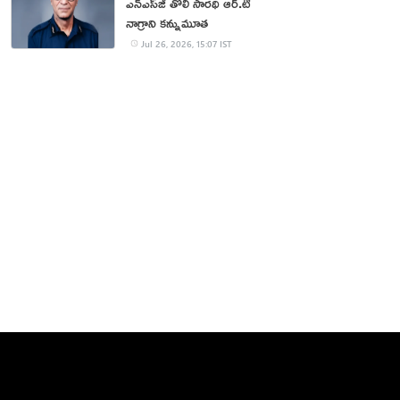
ఎన్‌ఎస్‌జీ తొలి సారథి ఆర్‌.టి
నాగ్రాని కన్నుమూత
Jul 26, 2026, 15:07 IST