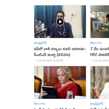
ఆంధ్రప్రదేశ్
తెలంగాణ
ఏపీలో భారీ వర్షాలు కురిసే అవకాశం:
7 వేల మందికి 
పీఎల్‌ఎన్ మూర్తి (వీడియో)
HIV పాజిటివ్..
తప్పనిసరి!
Jul 28, 2026, 12:07 IST
Jul 28, 2026,
తెలంగాణ
ఆంధ్రప్రదేశ్