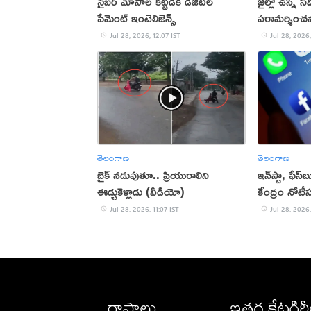
సైబర్‌ మోసాల కట్టడికి డిజిటల్‌
జైల్లో ఉన్న స
పేమెంట్‌ ఇంటెలిజెన్స్‌
పరామర్శించన
Jul 28, 2026, 12:07 IST
Jul 28, 2026,
తెలంగాణ
తెలంగాణ
బైక్ నడుపుతూ.. ప్రియురాలిని
ఇన్‌స్టా, ఫేస్‌బ
ఈడ్చుకెళ్లాడు (వీడియో)
కేంద్రం నోటీ
Jul 28, 2026, 11:07 IST
Jul 28, 2026,
రాష్ట్రాలు
ఇతర కేటగిర