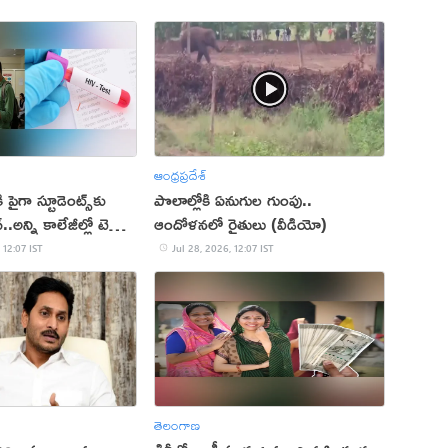
ఆంధ్రప్రదేశ్
పైగా స్టూడెంట్స్‌కు
పొలాల్లోకి ఏనుగుల గుంపు..
అన్ని కాలేజీల్లో టెస్టులు
ఆందోళనలో రైతులు (వీడియో)
 12:07 IST
Jul 28, 2026, 12:07 IST
తెలంగాణ