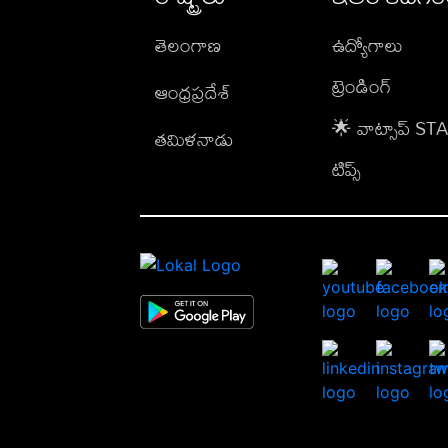
తెలంగాణ
ఉద్యోగాలు
ట్రెండింగ్
ఆంధ్రప్రదేశ్
🌟 వాట్సాప్ S
తమిళనాడు
టిప్స్