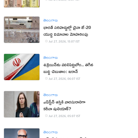
తెలంగాణ
భారత్ సరిహద్దుల్లో చైనా జే-20
యుద్ధ విమానాల మోహరింపు
Jul 27, 2026, 15:07 IST
తెలంగాణ
ఉక్రెయిన్‌ను వదిలిపెట్టబోం.. తగిన
బుద్ధి చెబుతాం: ఇరాన్‌
Jul 27, 2026, 06:07 IST
తెలంగాణ
ఎప్‌స్టీన్‌ ఆస్తికి వారసురాలిగా
కరీనా షులియాక్‌?
Jul 27, 2026, 05:07 IST
తెలంగాణ