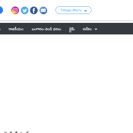
Telugu తెలుగు
ు
రాజకీయం
బంగారం-వెండి ధరలు
క్రైమ్
అనేకం