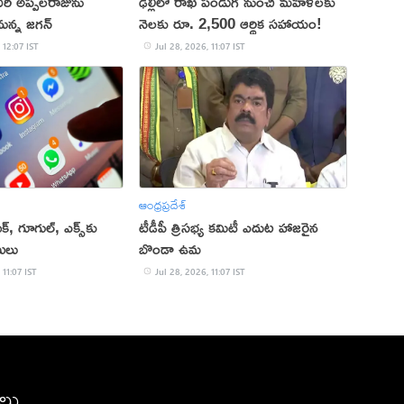
ీదిరి అప్పలరాజును
ఢిల్లీలో రాఖీ పండుగ నుంచి మహిళలకు
ున్న జగన్
నెలకు రూ. 2,500 ఆర్థిక సహాయం!
 12:07 IST
Jul 28, 2026, 11:07 IST
ఆంధ్రప్రదేశ్
ుక్‌, గూగుల్‌, ఎక్స్‌కు
టీడీపీ త్రిసభ్య కమిటీ ఎదుట హాజరైన
సులు
బొండా ఉమ
 11:07 IST
Jul 28, 2026, 11:07 IST
ీలు