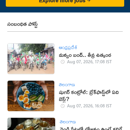
Explore more jobs
సంబంధిత పోస్ట్
ఆంధ్రప్రదేశ్
మన్యం బంద్.. తీవ్ర ఉత్కంఠ
Aug 07, 2026, 17:08 IST
తెలంగాణ
షుగర్ కంట్రోల్: బ్రేక్‌ఫాస్ట్‌లో ఏది
బెస్ట్?
Aug 07, 2026, 16:08 IST
తెలంగాణ
వెండి ప్లేట్లలో భోజనం తింటే కలిగే