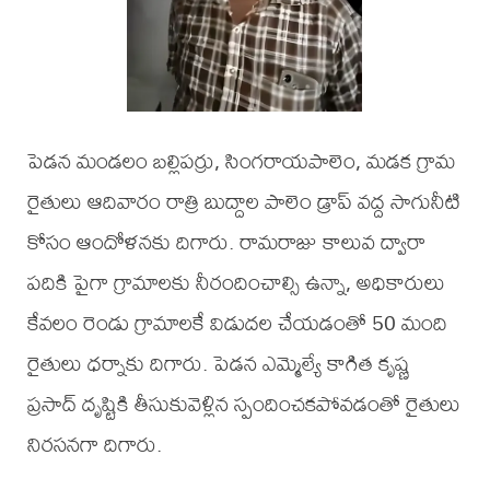
పెడన మండలం బల్లిపర్రు, సింగరాయపాలెం, మడక గ్రామ
రైతులు ఆదివారం రాత్రి బుద్దాల పాలెం డ్రాప్ వద్ద సాగునీటి
కోసం ఆందోళనకు దిగారు. రామరాజు కాలువ ద్వారా
పదికి పైగా గ్రామాలకు నీరందించాల్సి ఉన్నా, అధికారులు
కేవలం రెండు గ్రామాలకే విడుదల చేయడంతో 50 మంది
రైతులు ధర్నాకు దిగారు. పెడన ఎమ్మెల్యే కాగిత కృష్ణ
ప్రసాద్ దృష్టికి తీసుకువెళ్లిన స్పందించకపోవడంతో రైతులు
నిరసనగా దిగారు.