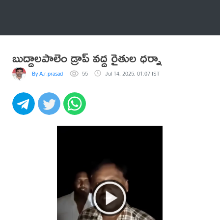
అనేకం
బుద్దాలపాలెం డ్రాప్ వద్ద రైతుల ధర్నా
By A.r.prasad
55
Jul 14, 2025, 01:07 IST