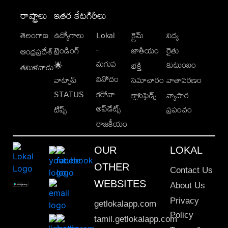
రాష్ట్రాలు
ఇతర కేటగిరీలు
తెలంగాణ
ఉద్యోగాలు
Lokal
క్రైమ్
విద్య
-
ట్రెండింగ్
జాతీయం
రైతు
ఆంధ్రప్రదేశ్
మగువ
కుటుంబం
🌟
భక్తి
తమిళనాడు
వినోదం
వాట్సాప్
సమాచారం
వాతావరణం
STATUS
కరోనా
క్లాసిఫైడ్స్
వ్యాపార
అప్‌డేట్స్
టిప్స్
ప్రపంచం
రాజకీయం
OUR
LOKAL
OTHER
Contact Us
WEBSITES
About Us
Privacy
getlokalapp.com
Policy
tamil.getlokalapp.com