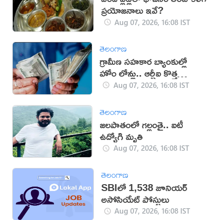
ప్రయోజనాలు ఇవే?
Aug 07, 2026, 16:08 IST
తెలంగాణ
గ్రామీణ సహకార బ్యాంకుల్లో
హోం లోన్లు.. ఆర్బీఐ కొత్త
నిబంధనలు
Aug 07, 2026, 16:08 IST
తెలంగాణ
జలపాతంలో గల్లంతై.. ఐటీ
ఉద్యోగి మృతి
Aug 07, 2026, 16:08 IST
తెలంగాణ
SBIలో 1,538 జూనియర్
అసోసియేట్ పోస్టులు
Aug 07, 2026, 16:08 IST