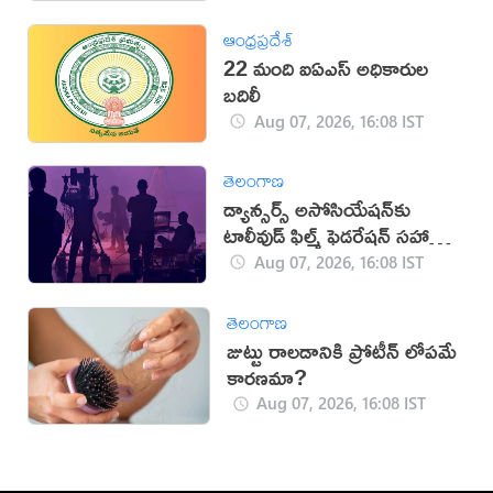
ఆంధ్రప్రదేశ్
22 మంది ఐఏఎస్‌ అధికారుల
బదిలీ
Aug 07, 2026, 16:08 IST
తెలంగాణ
డ్యాన్సర్స్ అసోసియేషన్‌కు
టాలీవుడ్ ఫిల్మ్ ఫెడరేషన్ సహాయ
నిరాకరణ
Aug 07, 2026, 16:08 IST
తెలంగాణ
జుట్టు రాలడానికి ప్రోటీన్ లోపమే
కారణమా?
Aug 07, 2026, 16:08 IST