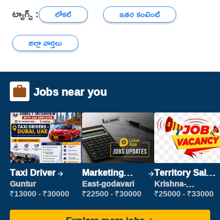
ట్యాగ్స్ :
లోకల్
ఇతర కంటెంట్
జిల్లా వార్తలు
Jobs near you
Taxi Driver
Marketing
Territory Sales
Executive
Manager
Guntur
East-godavari
Krishna-
vijayawada
₹13000 - ₹30000
₹22500 - ₹30000
₹25000 - ₹33000