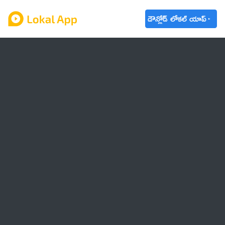
డౌన్లోడ్ లోకల్ యాప్
ఆంధ్రప్రదేశ్
తెలంగాణ
ఉద్యోగాలు
ట్రెండింగ్
వాతావరణం
🌟 వాట్సాప్ STATUS
వినోదం