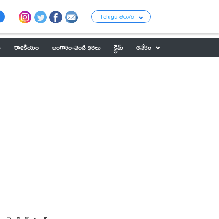
Telugu తెలుగు
ు
రాజకీయం
బంగారం-వెండి ధరలు
క్రైమ్
అనేకం