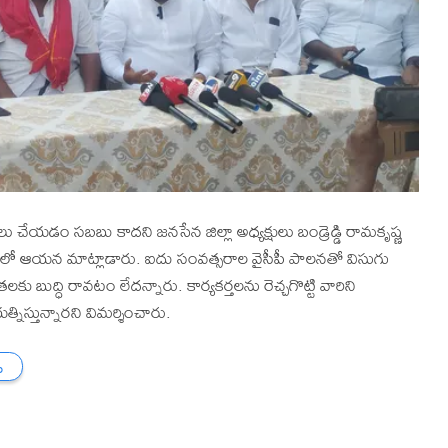
ఖ్యలు చేయడం సబబు కాదని జనసేన జిల్లా అధ్యక్షులు బండ్రెడ్డి రామకృష్ణ
ో ఆయన మాట్లాడారు. ఐదు సంవత్సరాల వైసీపీ పాలనతో విసుగు
లకు బుద్ధి రావటం లేదన్నారు. కార్యకర్తలను రెచ్చగొట్టి వారిని
్నిస్తున్నారని విమర్శించారు.
ు