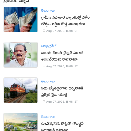
ట్రెండింగ్ న్యూస్
తెలంగాణ
గ్రామీణ సహకార బ్యాంకుల్లో హోం
లోన్లు.. ఆర్బీఐ కొత్త నిబంధనలు
Aug 07, 2026, 16:08 IST
ఆంధ్రప్రదేశ్
విజయ డెయిరీ ఛైర్మన్ పదవికి
ఆంజనేయులు రాజీనామా
Aug 07, 2026, 16:08 IST
తెలంగాణ
ఏడు జ్యోతిర్లింగాల దర్శనానికి
ప్రత్యేక రైలు యాత్ర
Aug 07, 2026, 15:08 IST
తెలంగాణ
రూ.23,731 కోట్లతో గోబర్ధన్
పథకానికి ఆమోదం