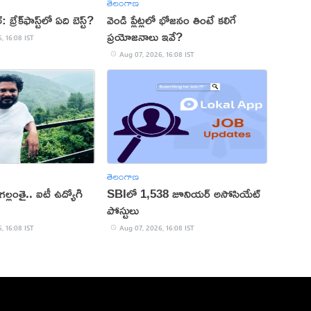
తెలంగాణ
 బ్రేక్‌ఫాస్ట్‌లో ఏది బెస్ట్?
వెండి ప్లేట్లలో భోజనం తింటే కలిగే
ప్రయోజనాలు ఇవే?
, 16:08 IST
Aug 07, 2026, 16:08 IST
తెలంగాణ
్లంతై.. ఐటీ ఉద్యోగి
SBIలో 1,538 జూనియర్ అసోసియేట్
పోస్టులు
, 16:08 IST
Aug 07, 2026, 16:08 IST