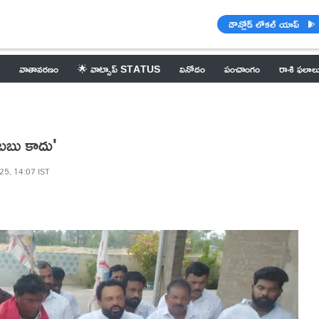
డౌన్లోడ్ లోకల్ యాప్
వాతావరణం
🌟 వాట్సాప్ STATUS
వినోదం
పంచాంగం
రాశి ఫలాల
సబబు కాదు'
025, 14:07 IST