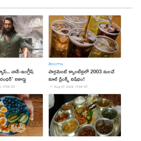
తెలంగాణ
 వ్యూస్.. నాన్-ఇంగ్లీష్
పార్లమెంట్ క్యాంటీన్లలో 2003 నుంచే
రంధర్’ రికార్డు
కూల్ డ్రింక్స్ నిషేధం!
, 17:08 IST
Aug 07, 2026, 17:08 IST