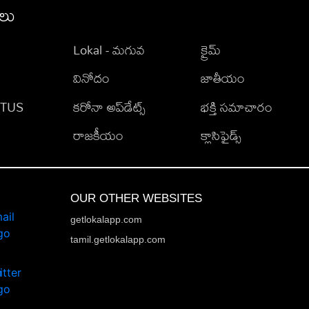
ీలు
Lokal - మగువ
క్రైమ్
వినోదం
జాతీయం
TATUS
కరోనా అప్‌డేట్స్
భక్తి సమాచారం
రాజకీయం
క్లాసిఫైడ్స్
OUR OTHER WEBSITES
getlokalapp.com
tamil.getlokalapp.com