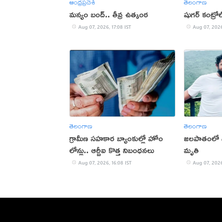
ఆంధ్రప్రదేశ్
తెలంగాణ
మన్యం బంద్.. తీవ్ర ఉత్కంఠ
షుగర్ కంట్రోల్:
Aug 07, 2026, 17:08 IST
Aug 07, 2026
తెలంగాణ
తెలంగాణ
గ్రామీణ సహకార బ్యాంకుల్లో హోం
జలపాతంలో గల
లోన్లు.. ఆర్బీఐ కొత్త నిబంధనలు
మృతి
Aug 07, 2026, 16:08 IST
Aug 07, 2026