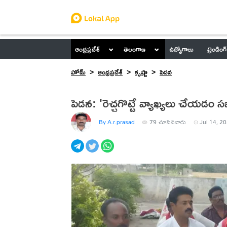
ఆంధ్రప్రదేశ్
తెలంగాణ
ఉద్యోగాలు
ట్రెండింగ్
హోమ్
ఆంధ్రప్రదేశ్
కృష్ణా
పెడన
పెడన: 'రెచ్చగొట్టే వ్యాఖ్యలు చేయడం 
By A.r.prasad
79
చూసినవారు
Jul 14, 2