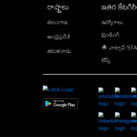
రాష్ట్రాలు
ఇతర కేటగిర
తెలంగాణ
ఉద్యోగాలు
ట్రెండింగ్
ఆంధ్రప్రదేశ్
🌟 వాట్సాప్ S
తమిళనాడు
టిప్స్