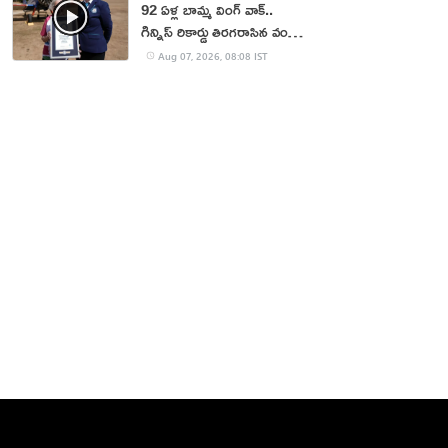
92 ఏళ్ల బామ్మ వింగ్ వాక్..
గిన్నిస్ రికార్డు తిరగరాసిన వండర్
ఉమెన్
Aug 07, 2026, 08:08 IST