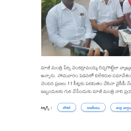
మాజీ మంత్రి పేర్ని వెంకట్రామయ్య రెచ్చగొట్టేలా వ్యా
అన్నారు. సోమవారం పెడనలో విలేకరుల సమావేశంల
చెందిన ప్రజలు 11 సీట్లకు పరిమితం చేసినా వైసీపీ నేత
ఇబ్బందులకు గురి చేసేందుకు మాజీ మంత్రి నాని ప్రయత
ట్యాగ్స్ :
లోకల్
రాజకీయం
జిల్లా వార్తల