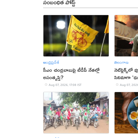
సంబంధిత పోస్ట్
ఆంధ్రప్రదేశ్
తెలంగాణ
సీఎం చంద్రబాబుపై టీడీపీ నేతల్లో
నెట్‌ఫ్లిక్స్‌లో
అసంతృప్తి?
సినిమాగా ‘ధు
Aug 07, 2026, 17:08 IST
Aug 07, 2026