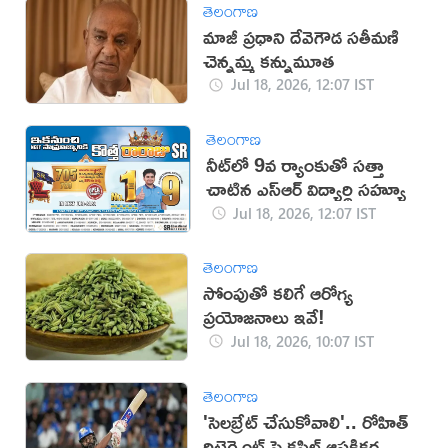
తెలంగాణ
మాజీ ప్రధాని దేవెగౌడ సతీమణి
చెన్నమ్మ కన్నుమూత
Jul 18, 2026, 12:07 IST
తెలంగాణ
నీట్‌లో 9వ ర్యాంకుతో సత్తా
చాటిన ఎస్‌ఆర్ విద్యార్థి సహ్యూ
Jul 18, 2026, 12:07 IST
తెలంగాణ
సోంపుతో కలిగే ఆరోగ్య
ప్రయోజనాలు ఇవే!
Jul 18, 2026, 10:07 IST
తెలంగాణ
'సెలబ్రేట్ చేసుకోవాలి'.. రోహిత్
రిటైర్మెంట్ పై కపిల్ ఆసక్తికర