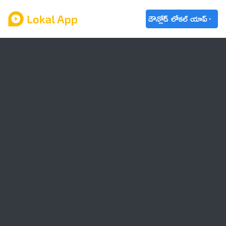
డౌన్లోడ్ లోకల్ యాప్
ఆంధ్రప్రదేశ్
తెలంగాణ
ఉద్యోగాలు
ట్రెండింగ్
వాతావరణం
బడ్జెట్ 2023-24
🌟 వాట్సాప్ STATUS