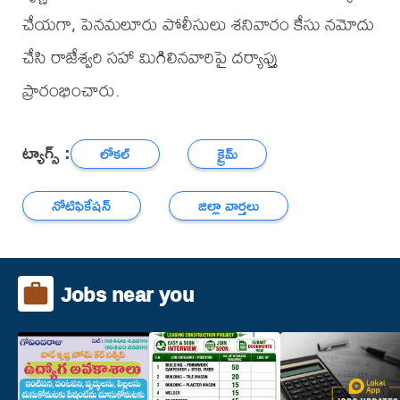
చేయగా, పెనమలూరు పోలీసులు శనివారం కేసు నమోదు
చేసి రాజేశ్వరి సహా మిగిలినవారిపై దర్యాప్తు
ప్రారంభించారు.
ట్యాగ్స్ :
లోకల్
క్రైమ్
నోటిఫికేషన్
జిల్లా వార్తలు
Jobs near you