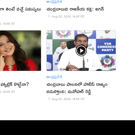
ఆంధ్రప్రదేశ్
ా తింటే వచ్చే సమస్యలు
చంద్రబాబుది రాజకీయ కక్ష: జగన్
Aug 02, 2026, 14:08 IST
, 14:08 IST
ఆంధ్రప్రదేశ్
యాట్రిక్ కొట్టేనా?
చంద్రబాబు పాలనలో పోలీస్ రాజ్యం
నడుస్తోంది: మనోహర్ రెడ్డి
, 14:08 IST
Aug 02, 2026, 14:08 IST