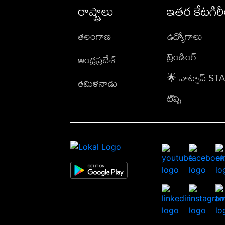
రాష్ట్రాలు
ఇతర కేటగిర
తెలంగాణ
ఉద్యోగాలు
ట్రెండింగ్
ఆంధ్రప్రదేశ్
🌟 వాట్సాప్ S
తమిళనాడు
టిప్స్