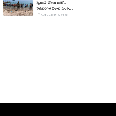
స్పెయిన్ చేరినా ఆకలే..
వెనుదిరిగిన వేలాది మంది
వలసదారులు
Aug 01, 2026, 12:08 IST