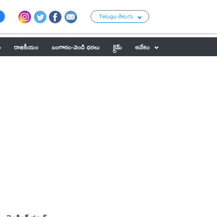
Telugu తెలుగు
ు
రాజకీయం
బంగారం-వెండి ధరలు
క్రైమ్
అనేకం