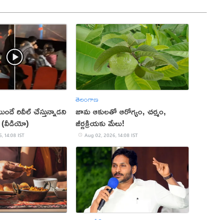
తెలంగాణ
ుందే రివీల్ చేస్తున్నాడని
జామ ఆకులతో ఆరోగ్యం, చర్మం,
 (వీడియో)
జీర్ణక్రియకు మేలు!
, 14:08 IST
Aug 02, 2026, 14:08 IST