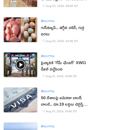
Aug 02, 2026, 08:08 IST
తెలంగాణ
గుడ్‌న్యూస్.. తగ్గిన చికెన్, గుడ్ల
ధరలు
Aug 02, 2026, 03:08 IST
తెలంగాణ
సైన్యానికి 'గేమ్ ఛేంజర్' XWG
డీజిల్ వచ్చేసింది
Aug 01, 2026, 14:08 IST
తెలంగాణ
50 దేశాలపై అమెరికా బాండ్
బాంబ్.. రూ.19 లక్షలు చెల్లిస్తేనే
వీసా!
Aug 01, 2026, 14:08 IST
తెలంగాణ