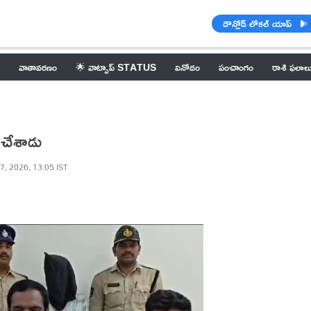
డౌన్లోడ్ లోకల్ యాప్
వాతావరణం
🌟 వాట్సాప్ STATUS
వినోదం
పంచాంగం
రాశి ఫలాల
య చేశాడు
7, 2026, 13:05 IST