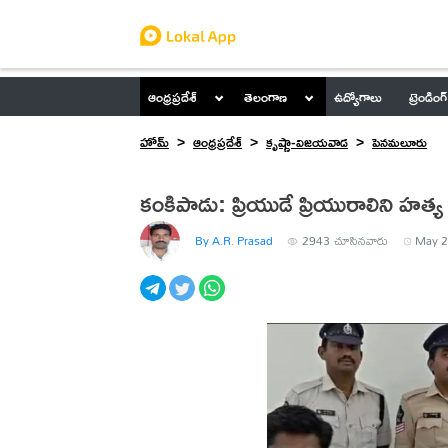
ఆంధ్రప్రదేశ్
తెలంగాణ
ఉద్యోగాలు
ట్రెండింగ్
హోమ్
ఆంధ్రప్రదేశ్
కృష్ణా-విజయవాడ
పెనమలూరు
కంకిపాడు: ప్రియుడే ప్రియురాలిని హత్
By A.R. Prasad
2943
చూసినవారు
May 2