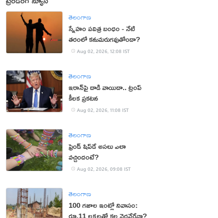
ట్రెండింగ్ న్యూస్
తెలంగాణ
స్నేహం పవిత్ర బంధం - నేటి
తరంలో కనుమరుగవుతోందా?
Aug 02, 2026, 12:08 IST
తెలంగాణ
ఇరాన్‌పై దాడి వాయిదా.. ట్రంప్
కీలక ప్రకటన
Aug 02, 2026, 11:08 IST
తెలంగాణ
ఫ్రెండ్ షిప్‌డే అసలు ఎలా
వచ్చిందంటే?
Aug 02, 2026, 09:08 IST
తెలంగాణ
100 గజాల ఇంట్లో నివాసం:
రూ.11 లక్షలతో కల నెరవేరేనా?