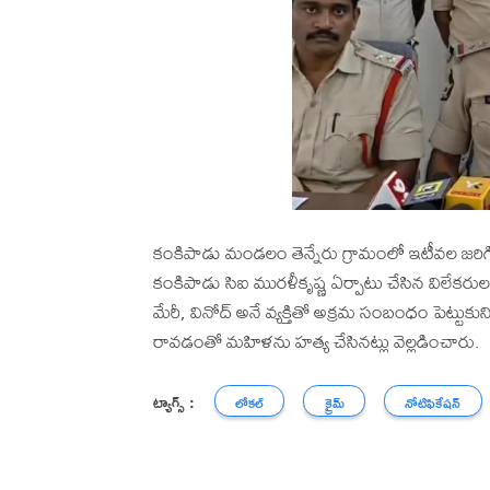
కంకిపాడు మండలం తెన్నేరు గ్రామంలో ఇటీవల జరి
కంకిపాడు సిఐ మురళీకృష్ణ ఏర్పాటు చేసిన విలేకర
మేరీ, వినోద్ అనే వ్యక్తితో అక్రమ సంబంధం పెట్టుకు
రావడంతో మహిళను హత్య చేసినట్లు వెల్లడించారు.
ట్యాగ్స్ :
లోకల్
క్రైమ్
నోటిఫికేషన్