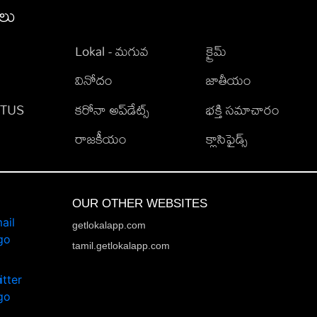
ీలు
Lokal - మగువ
క్రైమ్
వినోదం
జాతీయం
TATUS
కరోనా అప్‌డేట్స్
భక్తి సమాచారం
రాజకీయం
క్లాసిఫైడ్స్
OUR OTHER WEBSITES
getlokalapp.com
tamil.getlokalapp.com