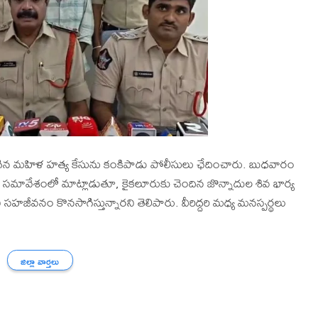
గిన మహిళ హత్య కేసును కంకిపాడు పోలీసులు ఛేదించారు. బుధవారం
ుల సమావేశంలో మాట్లాడుతూ, కైకలూరుకు చెందిన జొన్నాదుల శివ భార్య
ని సహజీవనం కొనసాగిస్తున్నారని తెలిపారు. వీరిద్దరి మధ్య మనస్పర్థలు
జిల్లా వార్తలు