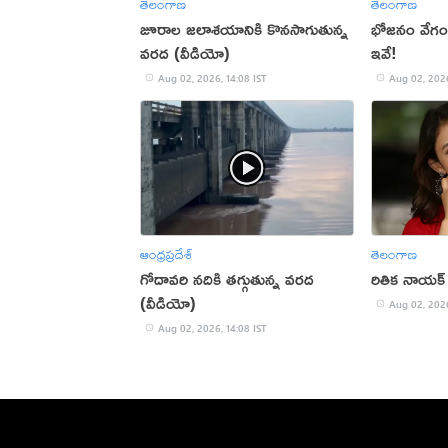
తెలంగాణ
తెలంగాణ
జూరాల జలాశయానికి కొనసాగుతున్న
భోజనం వేగంగ
వరద (వీడియో)
ఇవే!
Aug 02, 2026, 14:08 IST
Aug 02, 2026
ఆంధ్రప్రదేశ్
తెలంగాణ
గోదావరి నదికి తగ్గుతున్న వరద
రితిక నాయక్ హ్
(వీడియో)
Aug 02, 2026
Aug 02, 2026, 14:08 IST