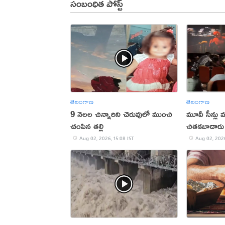
సంబంధిత పోస్ట్
తెలంగాణ
తెలంగాణ
9 నెలల చిన్నారిని చెరువులో ముంచి
మూవీ సీన్లు మ
చంపిన తల్లి
చితకబాదారు
Aug 02, 2026, 15:08 IST
Aug 02, 2026