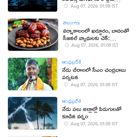
టోకరా
Aug 07, 2026, 01:08 IST
తెలంగాణ
వర్షాకాలంలో ఖర్జూరం, బాదంతో
సీజనల్ వ్యాధులకు చెక్:
నిపుణులు
Aug 07, 2026, 01:08 IST
ఆంధ్రప్రదేశ్
నేడు చీరాలలో సీఎం చంద్రబాబు
పర్యటన
Aug 07, 2026, 01:08 IST
ఆంధ్రప్రదేశ్
నేడు పలు జిల్లాల్లో పిడుగులతో
కూడిన వర్షం
Aug 07, 2026, 01:08 IST