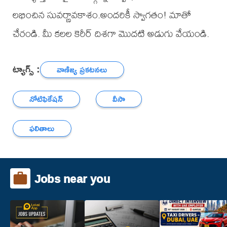
లభించిన సువర్ణావకాశం.అందరికీ స్వాగతం! మాతో
చేరండి. మీ కలల కెరీర్ దిశగా మొదటి అడుగు వేయండి.
ట్యాగ్స్ :
వాణిజ్య ప్రకటనలు
నోటిఫికేషన్
వీసా
ఫలితాలు
Jobs near you