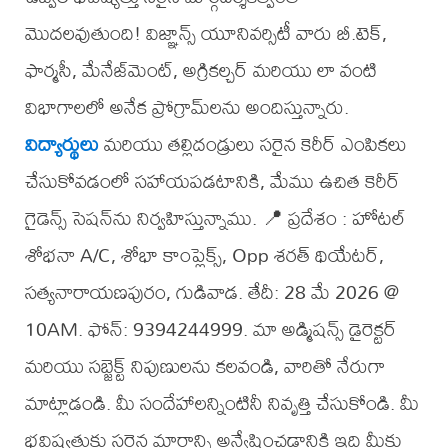
మొదలవుతుంది! విజ్ఞాన్స్ యూనివర్సిటీ వారు బీ.టెక్,
ఫార్మసీ, మేనేజ్‌మెంట్, అగ్రికల్చర్ మరియు లా వంటి
విభాగాలలో అనేక ప్రోగ్రామ్‌లను అందిస్తున్నారు.
విద్యార్థులు
మరియు తల్లిదండ్రులు సరైన కెరీర్ ఎంపికలు
చేసుకోవడంలో సహాయపడటానికి, మేము ఉచిత కెరీర్
గైడెన్స్ సెషన్‌ను నిర్వహిస్తున్నాము. 📍 ప్రదేశం : హోటల్
శోభనా A/C, శోభా కాంప్లెక్స్, Opp శరత్ థియేటర్,
సత్యనారాయణపురం, గుడివాడ. తేదీ: 28 మే 2026 @
10AM. ఫోన్: 9394244999. మా అడ్మిషన్స్ డైరెక్టర్
మరియు సబ్జెక్ట్ నిపుణులను కలవండి, వారితో నేరుగా
మాట్లాడండి. మీ సందేహాలన్నింటినీ నివృత్తి చేసుకోండి. మీ
భవిష్యత్తుకు సరైన మార్గాన్ని అన్వేషించడానికి ఇది మీకు