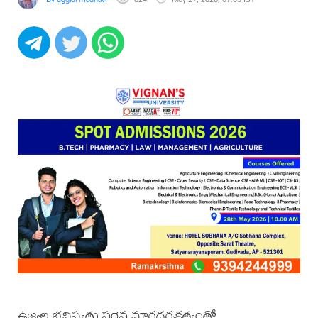
ఉజ్వల భవిష్యత్తు సరైన మార్గదర్శకత్వంతో