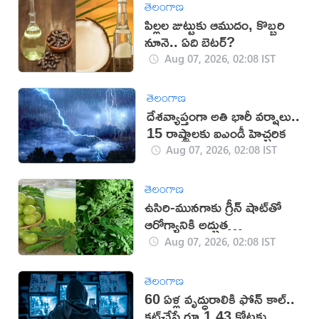
తెలంగాణ
పిల్లల జుట్టుకు ఆముదం, కొబ్బరి
నూనె.. ఏది బెటర్?
Aug 07, 2026, 02:08 IST
తెలంగాణ
దేశవ్యాప్తంగా అతి భారీ వర్షాలు..
15 రాష్ట్రాలకు ఐఎండీ హెచ్చరిక
Aug 07, 2026, 02:08 IST
తెలంగాణ
ఉసిరి-మునగాకు గ్రీన్ షాట్‌తో
ఆరోగ్యానికి అద్భుత
ప్రయోజనాలు!
Aug 07, 2026, 02:08 IST
తెలంగాణ
60 ఏళ్ల వృద్ధురాలికి ఫోన్ కాల్..
కట్‌చేస్తే రూ.1.43 కోట్లకు