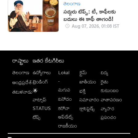
తెలంగాణ
సద్గురు టిప్స్: టీ, కాఫీలకు
బదులు ఈ కాఫీ తాగండి!
Aug 07, 2026, 01:08 IST
రాష్ట్రాలు
ఇతర కేటగిరీలు
తెలంగాణ
ఉద్యోగాలు
Lokal
క్రైమ్
విద్య
-
ట్రెండింగ్
జాతీయం
రైతు
ఆంధ్రప్రదేశ్
మగువ
కుటుంబం
🌟
భక్తి
తమిళనాడు
వినోదం
వాట్సాప్
సమాచారం
వాతావరణం
STATUS
కరోనా
క్లాసిఫైడ్స్
వ్యాపార
అప్‌డేట్స్
టిప్స్
ప్రపంచం
రాజకీయం