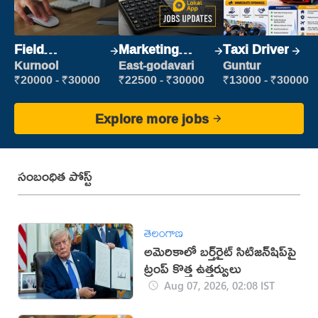
Field
Marketing
Taxi Driver
Marketing
Executive
Kurnool
East-godavari
Guntur
Executive
₹20000 - ₹30000
₹22500 - ₹30000
₹13000 - ₹30000
Explore more jobs
సంబంధిత పోస్ట్
తెలంగాణ
అమెరికాలో బర్త్‌రైట్ సిటిజన్‌షిప్‌పై
ట్రంప్ కొత్త ఉత్తర్వులు
Aug 07, 2026, 02:08 IST