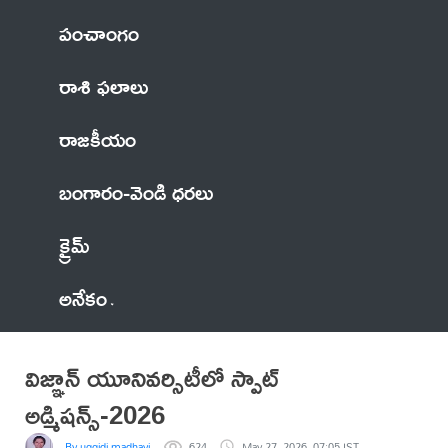
పంచాంగం
రాశి ఫలాలు
రాజకీయం
బంగారం-వెండి ధరలు
క్రైమ్
అనేకం
విజ్ఞాన్ యూనివర్సిటీలో స్పాట్
అడ్మిషన్స్-2026
By uggidi madhavi
624
May 27, 2026, 07:05 IST