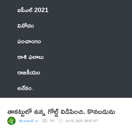
ఐపీఎల్ 2021
వినోదం
పంచాంగం
రాశి ఫలాలు
రాజకీయం
అనేకం
తాకట్టులో ఉన్న గోల్డ్ విడిపించి. కొనబడును
By మధుకర్. బి
741
Jul 15, 2025, 04:07 IST