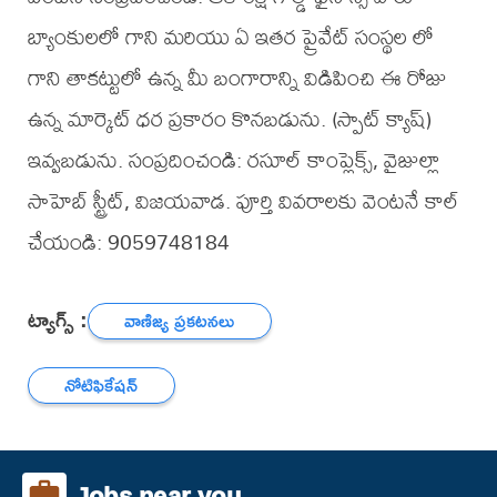
బ్యాంకులలో గాని మరియు ఏ ఇతర ప్రైవేట్ సంస్థల లో
గాని తాకట్టులో ఉన్న మీ బంగారాన్ని విడిపించి ఈ రోజు
ఉన్న మార్కెట్ ధర ప్రకారం కొనబడును. (స్పాట్ క్యాష్)
ఇవ్వబడును. సంప్రదించండి: రసూల్ కాంప్లెక్స్, వైజుల్లా
సాహెబ్ స్ట్రీట్, విజయవాడ. పూర్తి వివరాలకు వెంటనే కాల్
చేయండి: 9059748184
ట్యాగ్స్ :
వాణిజ్య ప్రకటనలు
నోటిఫికేషన్
Jobs near you