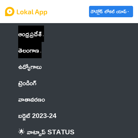
డౌన్లోడ్ లోకల్ యాప్
ఆంధ్రప్రదేశ్
తెలంగాణ
ఉద్యోగాలు
ట్రెండింగ్
వాతావరణం
బడ్జెట్ 2023-24
🌟 వాట్సాప్ STATUS