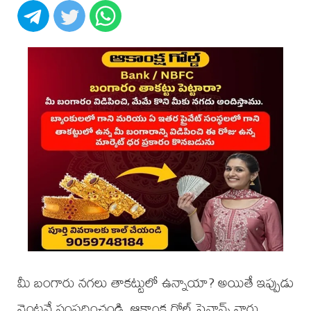
మీ బంగారు నగలు తాకట్టులో ఉన్నాయా? అయితే ఇప్పుడు
వెంటనే సంప్రదించండి. ఆకాంక్ష గోల్డ్ ఫైనాన్స్ వారు