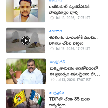
రాజ్‌కుమార్‌ మృతదేహానికి
పోస్టుమార్టం పూర్తి
Jul 13, 2026, 17:07 IST
తెలంగాణ
శివలింగం రూపంలోకి మంచు..
పూజలు చేసిన భక్తులు
Jul 13, 2026, 17:07 IST
ఆంధ్రప్రదేశ్
మత్స్యకారులను ఆదుకోవడంలో
ఈ ప్రభుత్వం విఫలమైంది: బొత్స
సత్యనారాయణ
Jul 13, 2026, 17:07 IST
ఆంధ్రప్రదేశ్
TDPలో చేరిన 85 మంది
కార్యకర్తలు