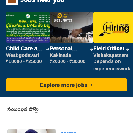
Child Care and
Personal
Field Officer
Patient care
Assistant
West-godavari
Kakinada
Vishakapatnam
₹18000 - ₹25000
₹20000 - ₹30000
Depends on
experience/work
Explore more jobs
సంబంధిత పోస్ట్
తెలంగాణ