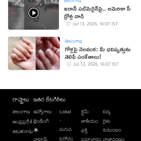
తెలంగాణ
ఇరాన్‌ సబ్‌మెరైన్‌పై.. అమెరికా సీ
డ్రోన్ల దాడి
Jul 13, 2026, 16:07 IST
తెలంగాణ
గోళ్లపై నెలవంక: మీ భవిష్యత్తును
తెలిపే సంకేతాలు!
Jul 13, 2026, 16:07 IST
రాష్ట్రాలు
ఇతర కేటగిరీలు
తెలంగాణ
ఉద్యోగాలు
Lokal
క్రైమ్
విద్య
-
ట్రెండింగ్
జాతీయం
రైతు
ఆంధ్రప్రదేశ్
మగువ
కుటుంబం
🌟
భక్తి
తమిళనాడు
వినోదం
వాట్సాప్
సమాచారం
వాతావరణం