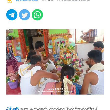
ఎన్టీఆర్
జిల్లా, తిరువూరు మండలం పెనుగొలనులోని శ్రీ