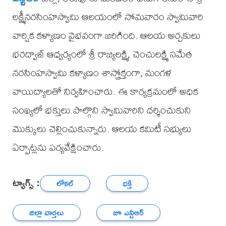
లక్ష్మీనరసింహస్వామి ఆలయంలో సోమవారం స్వామివారి
వార్షిక కళ్యాణం వైభవంగా జరిగింది. ఆలయ అర్చకులు
భరద్వాజ్ ఆధ్వర్యంలో శ్రీ రాజ్యలక్ష్మి, చెంచులక్ష్మి సమేత
నరసింహస్వామి కళ్యాణం శాస్త్రోక్తంగా, మంగళ
వాయిద్యాలతో నిర్వహించారు. ఈ కార్యక్రమంలో అధిక
సంఖ్యలో భక్తులు పాల్గొని స్వామివారిని దర్శించుకుని
మొక్కులు చెల్లించుకున్నారు. ఆలయ కమిటీ సభ్యులు
ఏర్పాట్లను పర్యవేక్షించారు.
ట్యాగ్స్ :
లోకల్
భక్తి
జిల్లా వార్తలు
జూ ఎన్టీఆర్