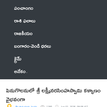
పంచాంగం
రాశి ఫలాలు
రాజకీయం
బంగారం-వెండి ధరలు
క్రైమ్
అనేకం
పెనుగొలనులో శ్రీ లక్ష్మీనరసింహస్వామి కళ్యాణం
వైభవంగా
By ఊటుకూరు వెంకట సత్యనారాయణ రావు
1295
Jun 01, 2026, 09:06 IST