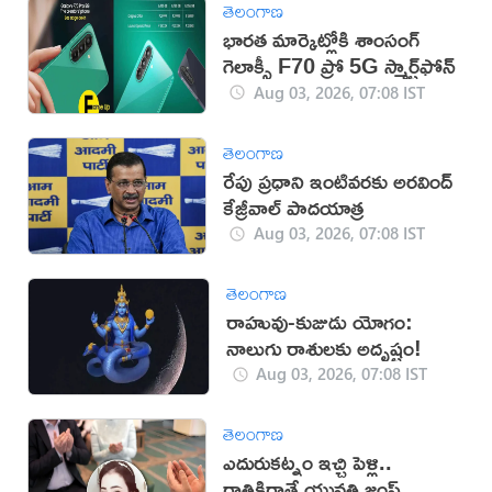
తెలంగాణ
భారత మార్కెట్లోకి శాంసంగ్
గెలాక్సీ F70 ప్రో 5G స్మార్ట్‌ఫోన్
Aug 03, 2026, 07:08 IST
తెలంగాణ
రేపు ప్రధాని ఇంటివరకు అరవింద్
కేజ్రీవాల్ పాదయాత్ర
Aug 03, 2026, 07:08 IST
తెలంగాణ
రాహువు-కుజుడు యోగం:
నాలుగు రాశులకు అదృష్టం!
Aug 03, 2026, 07:08 IST
తెలంగాణ
ఎదురుకట్నం ఇచ్చి పెళ్లి..
రాత్రికిరాత్రే యువతి జంప్