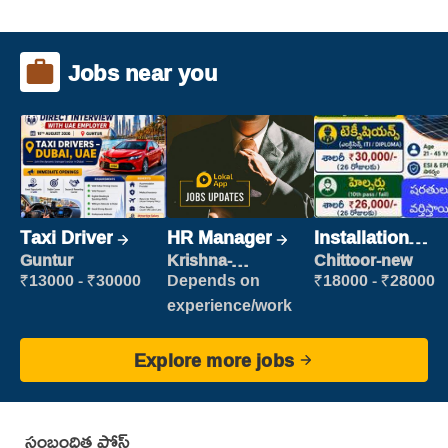
Jobs near you
Taxi Driver
HR Manager
Installation
Engineer/
Guntur
Krishna-
Chittoor-new
vijayawada
Helper
₹13000 - ₹30000
Depends on
₹18000 - ₹28000
experience/work
Explore more jobs
సంబంధిత పోస్ట్