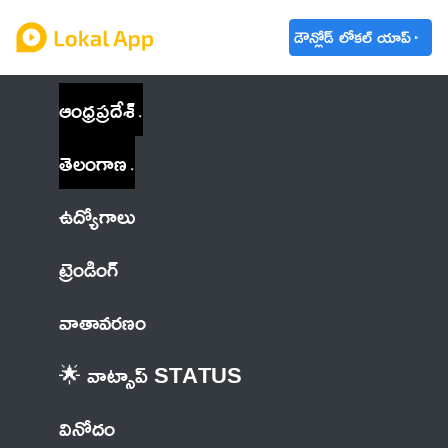
డౌన్లోడ్ లోకల్ యాప్
ఆంధ్రప్రదేశ్
తెలంగాణ
ఉద్యోగాలు
ట్రెండింగ్
వాతావరణం
🌟 వాట్సాప్ STATUS
వినోదం