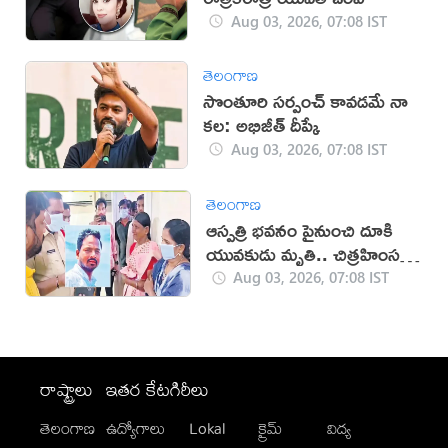
Aug 03, 2026, 07:08 IST
తెలంగాణ
సొంతూరి సర్పంచ్‌ కావడమే నా
కల: అభిజీత్ దీప్కే
Aug 03, 2026, 07:08 IST
తెలంగాణ
ఆస్పత్రి భవనం పైనుంచి దూకి
యువకుడు మృతి.. చిత్రహింసలే
కారణమా?
Aug 03, 2026, 07:08 IST
రాష్ట్రాలు
ఇతర కేటగిరీలు
తెలంగాణ
ఉద్యోగాలు
Lokal
క్రైమ్
విద్య