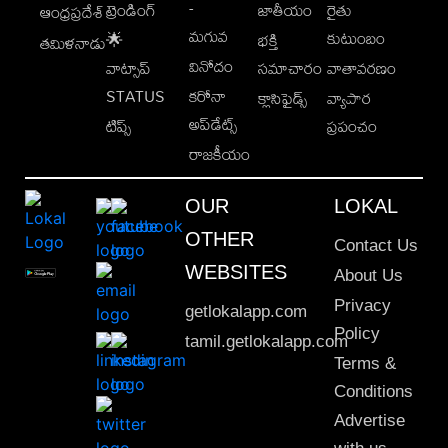
-
ట్రెండింగ్
జాతీయం
రైతు
ఆంధ్రప్రదేశ్
మగువ
కుటుంబం
🌟
భక్తి
తమిళనాడు
వినోదం
వాట్సాప్
సమాచారం
వాతావరణం
STATUS
కరోనా
క్లాసిఫైడ్స్
వ్యాపార
అప్‌డేట్స్
టిప్స్
ప్రపంచం
రాజకీయం
OUR
LOKAL
OTHER
Contact Us
WEBSITES
About Us
Privacy
getlokalapp.com
Policy
tamil.getlokalapp.com
Terms &
Conditions
Advertise