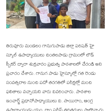
తిరువూరు మండలం గానుగుపాడు జిల్లా పరిషత్ హై
స్కూల్ ఉపాధ్యాయులు చింతలపాడు గ్రామంలో లౌడ్
స్పీకర్ ద్వారా శుక్రవారం ప్రభుత్వ పాఠశాలలో చేరండి అని
ప్రచారం చేశారు. గానుగ పాడు హైస్కూల్లో గత రెండు
సంవత్సరాల నుంచి పదో తరగతిలో పరీక్షల్లో మంచి
ఫలితాలు వచ్చాయని వారు వివరించారు. పాఠశాల
ఇంచార్జ్ ప్రధానోపాధ్యాయులు వి. సాయిరాం, ఆంగ్ల
ఉపాధ్యాయుడు యం. రాం ప్రదీప్ తదితరులు పాల్గొన్నారు.