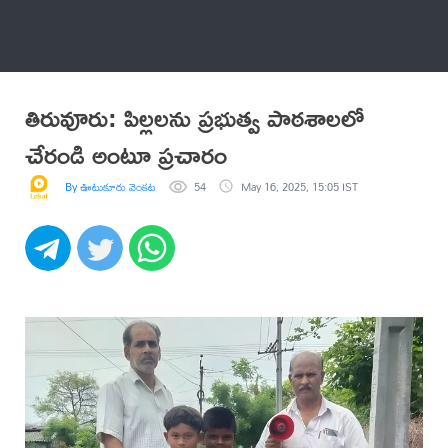
అనేకం
తిరువూరు: పిల్లలను ప్రభుత్వ పాఠశాలలో
చేరండి అంటూ ప్రచారం
By ఊటుకూరు వెంకట సత్యనారాయణ రావు
54
May 16, 2025, 15:05 IST