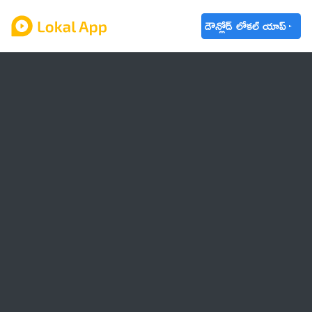
డౌన్లోడ్ లోకల్ యాప్
ఆంధ్రప్రదేశ్
తెలంగాణ
ఉద్యోగాలు
ట్రెండింగ్
వాతావరణం
🌟 వాట్సాప్ STATUS
వినోదం