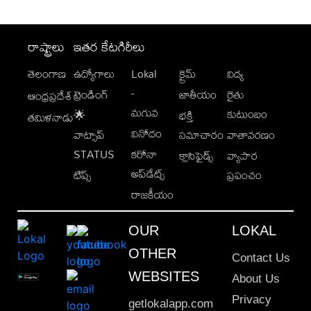
రాష్ట్రాలు
ఇతర కేటగిరీలు
తెలంగాణ
ఉద్యోగాలు
Lokal
క్రైమ్
విద్య
-
ట్రెండింగ్
జాతీయం
రైతు
ఆంధ్రప్రదేశ్
మగువ
కుటుంబం
🌟
భక్తి
తమిళనాడు
వినోదం
వాట్సాప్
సమాచారం
వాతావరణం
STATUS
కరోనా
క్లాసిఫైడ్స్
వ్యాపార
అప్‌డేట్స్
టిప్స్
ప్రపంచం
రాజకీయం
OUR
LOKAL
OTHER
Contact Us
WEBSITES
About Us
Privacy
getlokalapp.com