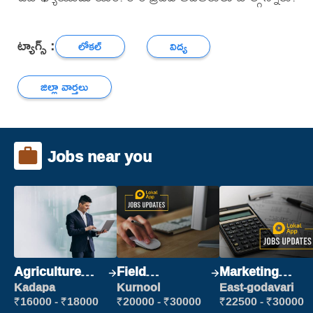
ట్యాగ్స్ :
లోకల్
విద్య
జిల్లా వార్తలు
Jobs near you
Agriculture
Field
Marketing
Labour
Marketing
Executive
Kadapa
Kurnool
East-godavari
Executive
₹16000 - ₹18000
₹20000 - ₹30000
₹22500 - ₹30000