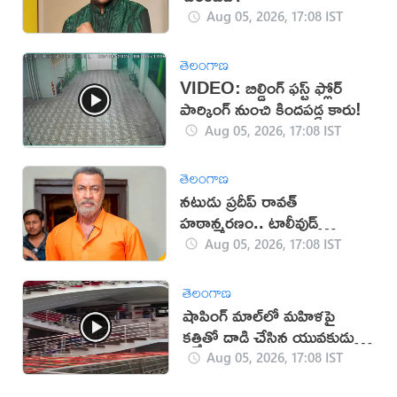
Aug 05, 2026, 17:08 IST
తెలంగాణ
VIDEO: బిల్డింగ్ ఫస్ట్ ఫ్లోర్
పార్కింగ్ నుంచి కిందపడ్డ కారు!
Aug 05, 2026, 17:08 IST
తెలంగాణ
నటుడు ప్రదీప్ రావత్
హఠాన్మరణం.. టాలీవుడ్
స్పందనపై విమర్శలు
Aug 05, 2026, 17:08 IST
తెలంగాణ
షాపింగ్ మాల్‌లో మహిళపై
కత్తితో దాడి చేసిన యువకుడు
(వీడియో)
Aug 05, 2026, 17:08 IST