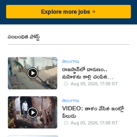
Explore more jobs
సంబంధిత పోస్ట్
తెలంగాణ
రాజస్థాన్‌లో దారుణం..
మహిళను కాల్చి చంపిన
యువకుడు (వీడియో)
Aug 05, 2026, 17:08 IST
తెలంగాణ
VIDEO: తాళం వేసిన ఇంట్లో
పేలుడు
Aug 05, 2026, 17:08 IST