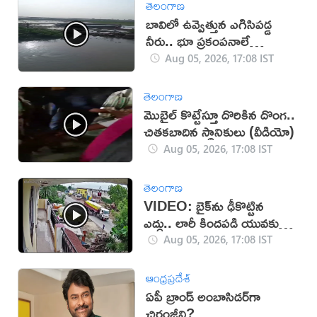
తెలంగాణ
బావిలో ఉవ్వెత్తున ఎగిసిపడ్డ
నీరు.. భూ ప్రకంపనాలే
కారణమా?
Aug 05, 2026, 17:08 IST
తెలంగాణ
మొబైల్ కొట్టేస్తూ దొరికిన దొంగ..
చితకబాదిన స్థానికులు (వీడియో)
Aug 05, 2026, 17:08 IST
తెలంగాణ
VIDEO: బైక్‌ను ఢీకొట్టిన
ఎద్దు.. లారీ కిందపడి యువకుడు
మృతి!
Aug 05, 2026, 17:08 IST
ఆంధ్రప్రదేశ్
ఏపీ బ్రాండ్ అంబాసిడర్‌గా
చిరంజీవి?