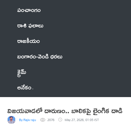
పంచాంగం
రాశి ఫలాలు
రాజకీయం
బంగారం-వెండి ధరలు
క్రైమ్
అనేకం
విజయవాడలో దారుణం.. బాలికపై లైంగిక దాడి
By Rajiv raju
2076
May 27, 2026, 01:05 IST