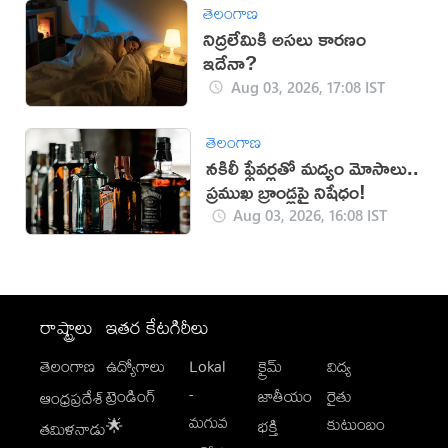
తెలంగాణ
నిద్రలేమికి అసలు కారణం
ఇదేనా?
Aug 03, 2026, 17:08 IST
తెలంగాణ
నకిలీ ఫ్లేవర్లతో మద్యం మోసాలు..
ప్రముఖ బ్రాండ్లపై నిషేధం!
Aug 03, 2026, 16:08 IST
రాష్ట్రాలు
ఇతర కేటగిరీలు
తెలంగాణ
ఉద్యోగాలు
Lokal
క్రైమ్
విద్య
-
ట్రెండింగ్
జాతీయం
రైతు
ఆంధ్రప్రదేశ్
మగువ
కుటుంబం
🌟
భక్తి
తమిళనాడు