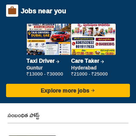
Jobs near you
Taxi Driver
Care Taker
Guntur
Hyderabad
₹13000 - ₹30000
₹21000 - ₹25000
Explore more jobs
సంబంధిత పోస్ట్