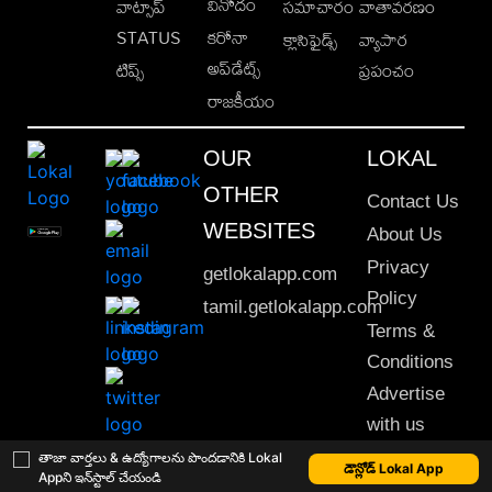
వినోదం
వాట్సాప్
సమాచారం
వాతావరణం
STATUS
కరోనా
క్లాసిఫైడ్స్
వ్యాపార
అప్‌డేట్స్
టిప్స్
ప్రపంచం
రాజకీయం
OUR
LOKAL
OTHER
Contact Us
WEBSITES
About Us
Privacy
getlokalapp.com
Policy
tamil.getlokalapp.com
Terms &
Conditions
Advertise
with us
Sitemap
తాజా వార్తలు & ఉద్యోగాలను పొందడానికి Lokal
డౌన్లోడ్ Lokal App
Appని ఇన్‌స్టాల్ చేయండి
This material may not be published, transmitted, rewritten or redistributed. © 2020 Lokal App. All rights reserved.