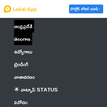
డౌన్లోడ్ లోకల్ యాప్
ఆంధ్రప్రదేశ్
తెలంగాణ
ఉద్యోగాలు
ట్రెండింగ్
వాతావరణం
🌟 వాట్సాప్ STATUS
వినోదం