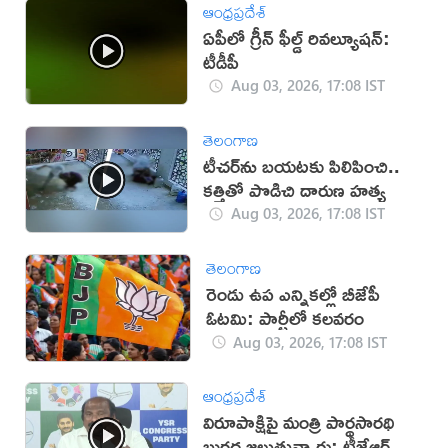
ఆంధ్రప్రదేశ్
ఏపీలో గ్రీన్ ఫీల్డ్ రివల్యూషన్:
టీడీపీ
Aug 03, 2026, 17:08 IST
తెలంగాణ
టీచర్‌ను బయటకు పిలిపించి..
కత్తితో పొడిచి దారుణ హత్య
Aug 03, 2026, 17:08 IST
తెలంగాణ
రెండు ఉప ఎన్నికల్లో బీజేపీ
ఓటమి: పార్టీలో కలవరం
Aug 03, 2026, 17:08 IST
ఆంధ్రప్రదేశ్
విరూపాక్షిపై మంత్రి పార్థసారథి
బురద జల్లుతున్నారు: టీజేఆర్