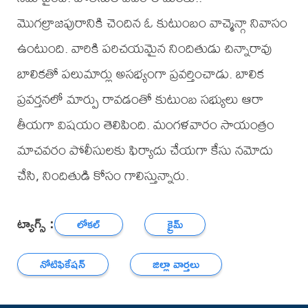
మొగల్రాజపురానికి చెందిన ఓ కుటుంబం వాచ్మెన్గా నివాసం
ఉంటుంది. వారికి పరిచయమైన నిందితుడు చిన్నారావు
బాలికతో పలుమార్లు అసభ్యంగా ప్రవర్తించాడు. బాలిక
ప్రవర్తనలో మార్పు రావడంతో కుటుంబ సభ్యులు ఆరా
తీయగా విషయం తెలిపింది. మంగళవారం సాయంత్రం
మాచవరం పోలీసులకు ఫిర్యాదు చేయగా కేసు నమోదు
చేసి, నిందితుడి కోసం గాలిస్తున్నారు.
ట్యాగ్స్ :
లోకల్
క్రైమ్
నోటిఫికేషన్
జిల్లా వార్తలు