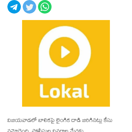
విజయవాడలో బాలికపై లైంగిక దాడి జరిగినట్లు కేసు
నమోదైంది. పోలీసుల వివరాల మేరకు..