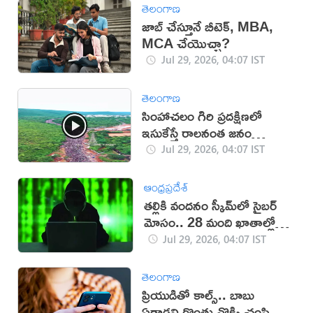
తెలంగాణ
జాబ్ చేస్తూనే బీటెక్, MBA,
MCA చేయొచ్చా?
Jul 29, 2026, 04:07 IST
తెలంగాణ
సింహాచలం గిరి ప్రదక్షిణలో
ఇసుకేస్తే రాలనంత జనం
(వీడియో)
Jul 29, 2026, 04:07 IST
ఆంధ్రప్రదేశ్
తల్లికి వందనం స్కీమ్‌లో సైబర్
మోసం.. 28 మంది ఖాతాల్లో
డబ్బులు మాయం
Jul 29, 2026, 04:07 IST
తెలంగాణ
ప్రియుడితో కాల్స్.. బాబు
ఏడ్చాడని గొంతు నొక్కి చంపిన