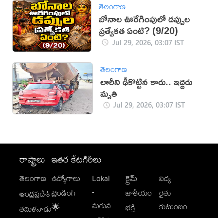
తెలంగాణ
బోనాల ఊరేగింపులో డప్పుల
ప్రత్యేకత ఏంటి? (9/20)
Jul 29, 2026, 03:07 IST
తెలంగాణ
లారీని ఢీకొట్టిన కారు.. ఇద్దరు
మృతి
Jul 29, 2026, 03:07 IST
రాష్ట్రాలు
ఇతర కేటగిరీలు
తెలంగాణ
ఉద్యోగాలు
Lokal
క్రైమ్
విద్య
-
ట్రెండింగ్
జాతీయం
రైతు
ఆంధ్రప్రదేశ్
మగువ
కుటుంబం
🌟
భక్తి
తమిళనాడు