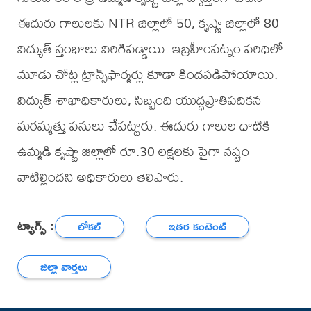
ఈదురు గాలులకు NTR జిల్లాలో 50, కృష్ణా జిల్లాలో 80
విద్యుత్ స్తంభాలు విరిగిపడ్డాయి. ఇబ్రహీంపట్నం పరిధిలో
మూడు చోట్ల ట్రాన్స్‌ఫార్మర్లు కూడా కిందపడిపోయాయి.
విద్యుత్ శాఖాధికారులు, సిబ్బంది యుద్ధప్రాతిపదికన
మరమ్మత్తు పనులు చేపట్టారు. ఈదురు గాలుల ధాటికి
ఉమ్మడి కృష్ణా జిల్లాలో రూ.30 లక్షలకు పైగా నష్టం
వాటిల్లిందని అధికారులు తెలిపారు.
ట్యాగ్స్ :
లోకల్
ఇతర కంటెంట్
జిల్లా వార్తలు