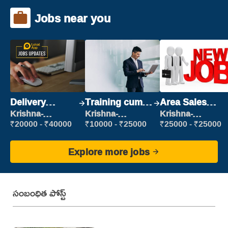
Jobs near you
Delivery
Training cum
Area Sales
Executive
Placement
Manager (Field
Krishna-
Krishna-
Krishna-
vijayawada
vijayawada
vijayawada
Sales)
₹20000 - ₹40000
₹10000 - ₹25000
₹25000 - ₹25000
Explore more jobs
సంబంధిత పోస్ట్