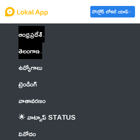
డౌన్లోడ్ లోకల్ యాప్
ఆంధ్రప్రదేశ్
తెలంగాణ
ఉద్యోగాలు
ట్రెండింగ్
వాతావరణం
🌟 వాట్సాప్ STATUS
వినోదం