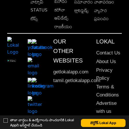
వినోదం
వాట్సాప్
సమాచారం
వాతావరణం
STATUS
కరోనా
క్లాసిఫైడ్స్
వ్యాపార
అప్‌డేట్స్
టిప్స్
ప్రపంచం
రాజకీయం
OUR
LOKAL
OTHER
Contact Us
WEBSITES
About Us
Privacy
getlokalapp.com
Policy
tamil.getlokalapp.com
Terms &
Conditions
Advertise
with us
Sitemap
తాజా వార్తలు & ఉద్యోగాలను పొందడానికి Lokal
డౌన్లోడ్ Lokal App
Appని ఇన్‌స్టాల్ చేయండి
This material may not be published, transmitted, rewritten or redistributed. © 2020 Lokal App. All rights reserved.