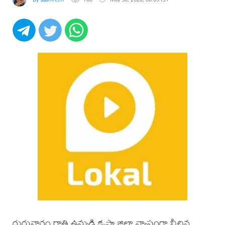
గురువారం రాత్రి ఉమ్మడి కృష్ణా జిల్లా వ్యాప్తంగా వీచిన