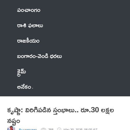
పంచాంగం
రాశి ఫలాలు
రాజకీయం
బంగారం-వెండి ధరలు
క్రైమ్
అనేకం
కృష్ణా: విరిగిపడిన స్తంభాలు.. రూ.30 లక్షల
నష్టం
By saamreen
768
May 30, 2026, 06:05 IST