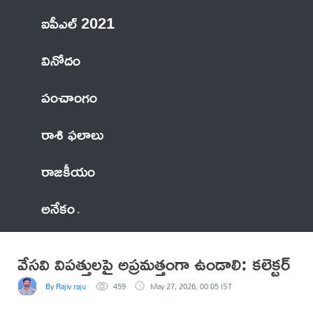
ఐపీఎల్ 2021
వినోదం
పంచాంగం
రాశి ఫలాలు
రాజకీయం
అనేకం
వేసవి విపత్తులపై అప్రమత్తంగా ఉండాలి: కలెక్టర్
By Rajiv raju
459
May 27, 2026, 00:05 IST