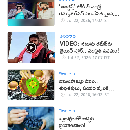
‘జబర్దస్త్’ లోకి రీ ఎంట్రీ..
రెమ్యునరేషన్ పెంచేసిన హైపర్
ఆది!
Jul 22, 2026, 17:07 IST
తెలంగాణ
VIDEO: నటుడు రమేష్‌‌కు
బ్రెయిన్ స్ట్రోక్.. పరిస్థితి విషమం!
Jul 22, 2026, 17:07 IST
తెలంగాణ
తమలపాకుపై దీపం..
శుభశక్తులు, సంపద వృద్ధికి
విశ్వాసం!
Jul 22, 2026, 16:07 IST
తెలంగాణ
బ్లూబెర్రీలతో అద్భుత
ప్రయోజనాలు!