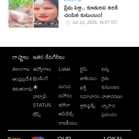
ప్రేమ పెళ్లి.. కూతురిని నరికి
చంపిన కుటుంబం!
Jul 22, 2026, 16:07 IST
రాష్ట్రాలు
ఇతర కేటగిరీలు
తెలంగాణ
ఉద్యోగాలు
Lokal
క్రైమ్
విద్య
-
ట్రెండింగ్
జాతీయం
రైతు
ఆంధ్రప్రదేశ్
మగువ
కుటుంబం
🌟
భక్తి
తమిళనాడు
వినోదం
వాట్సాప్
సమాచారం
వాతావరణం
STATUS
కరోనా
క్లాసిఫైడ్స్
వ్యాపార
అప్‌డేట్స్
టిప్స్
ప్రపంచం
రాజకీయం