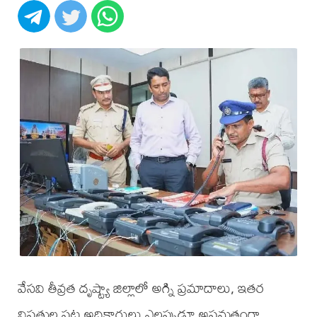
వేసవి తీవ్రత దృష్ట్యా జిల్లాలో అగ్ని ప్రమాదాలు, ఇతర
విపత్తుల పట్ల అధికారులు ఎల్లప్పుడూ అప్రమత్తంగా