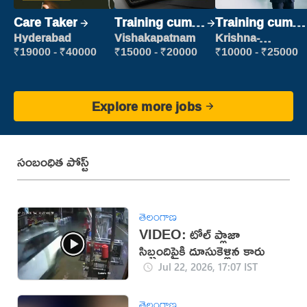
Care Taker
Training cum
Training cum
Placement
Placement
Hyderabad
Vishakapatnam
Krishna-
vijayawada
₹19000 - ₹40000
₹15000 - ₹20000
₹10000 - ₹25000
Explore more jobs
సంబంధిత పోస్ట్
తెలంగాణ
VIDEO: టోల్ ప్లాజా
సిబ్బందిపైకి దూసుకెళ్లిన కారు
Jul 22, 2026, 17:07 IST
తెలంగాణ