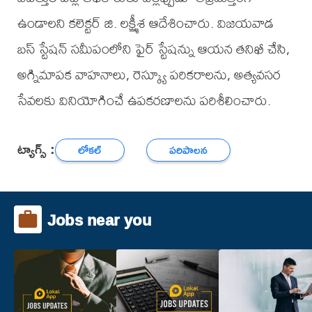
ఉండాలని కలెక్టర్ జి. లక్ష్మీశ ఆదేశించారు. విజయవాడ
బస్ స్టేషన్ సమీపంలోని ఫైర్ స్టేషన్ను ఆయన తనిఖీ చేసి,
అగ్నిమాపక వాహనాలు, రెస్క్యూ పరికరాలను, అత్యవసర
సేవలకు వినియోగించే ఉపకరణాలను పరిశీలించారు.
ట్యాగ్స్ :
లోకల్
పరిపాలన
Jobs near you