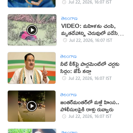
Jul 22, 2026, 16:07 IST
తెలంగాణ
VIDEO: మహిళను చంపి,
మృతదేహాన్ని చెరువులో పడేసిన
దుండగులు!
Jul 22, 2026, 16:07 IST
తెలంగాణ
నీట్ లీక్‌పై పార్లమెంట్‌లో చర్చకు
సిద్ధం: జేపీ నడ్డా
Jul 22, 2026, 16:07 IST
తెలంగాణ
జంతర్‌మంతర్‌లో మళ్లీ హింస..
పోలీసులపైకి రాళ్లు రువ్వారు
Jul 22, 2026, 16:07 IST
తెలంగాణ