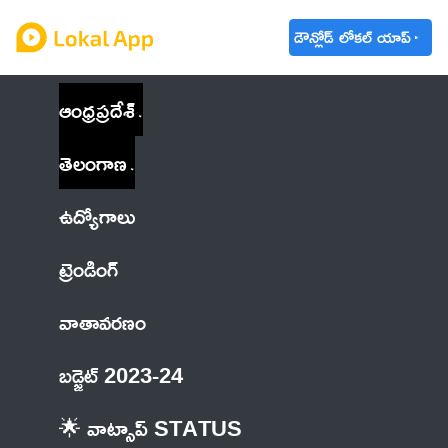
డౌన్లోడ్ లోకల్ యాప్
ఆంధ్రప్రదేశ్
తెలంగాణ
ఉద్యోగాలు
ట్రెండింగ్
వాతావరణం
బడ్జెట్ 2023-24
🌟 వాట్సాప్ STATUS