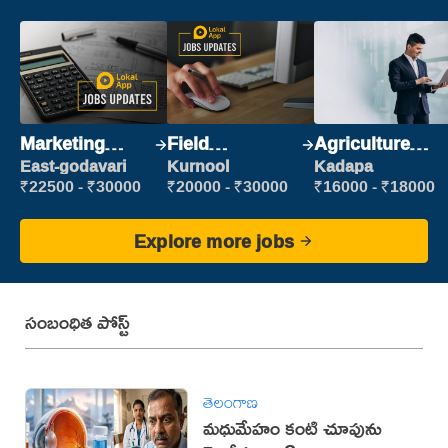
Marketing
Field
Agriculture
Executive
Marketing
Labour
East-godavari
Kurnool
Kadapa
Executive
₹22500 - ₹30000
₹20000 - ₹30000
₹16000 - ₹18000
Explore more jobs
సంబంధిత పోస్ట్
తెలంగాణ
మధుమేహం కంటి చూపును