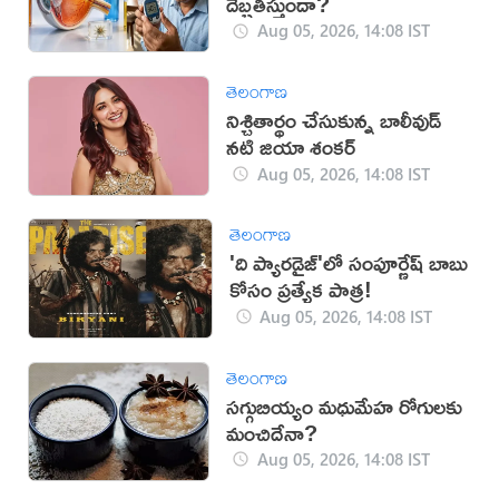
దెబ్బతీస్తుందా?
Aug 05, 2026, 14:08 IST
తెలంగాణ
నిశ్చితార్థం చేసుకున్న బాలీవుడ్
నటి జియా శంకర్
Aug 05, 2026, 14:08 IST
తెలంగాణ
'ది ప్యారడైజ్'లో సంపూర్ణేష్ బాబు
కోసం ప్రత్యేక పాత్ర!
Aug 05, 2026, 14:08 IST
తెలంగాణ
సగ్గుబియ్యం మధుమేహ రోగులకు
మంచిదేనా?
Aug 05, 2026, 14:08 IST