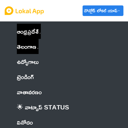
డౌన్లోడ్ లోకల్ యాప్
ఆంధ్రప్రదేశ్
తెలంగాణ
ఉద్యోగాలు
ట్రెండింగ్
వాతావరణం
🌟 వాట్సాప్ STATUS
వినోదం