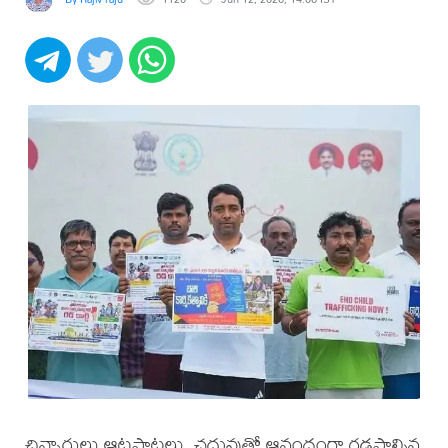
చిన్నారులు ఆటపాటలు, చదువుతో ఆనందంగా గడపాల్సిన