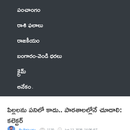
పంచాంగం
రాశి ఫలాలు
రాజకీయం
బంగారం-వెండి ధరలు
క్రైమ్
అనేకం
పిల్లలను పనిలో కాదు.. పాఠశాలల్లోనే చూడాలి:
కలెక్టర్
By Rajiv raju
1120
Jun 12, 2026, 14:06 IST