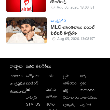
తొలగింపు
Aug 05, 2026, 13:08 IST
ఆంధ్రప్రదేశ్
MLC అనంతబాబు బెయిల్
పిటిషన్ కొట్టివేత
Aug 05, 2026, 13:08 IST
రాష్ట్రాలు
ఇతర కేటగిరీలు
తెలంగాణ
ఉద్యోగాలు
Lokal
క్రైమ్
విద్య
-
ట్రెండింగ్
జాతీయం
రైతు
ఆంధ్రప్రదేశ్
మగువ
కుటుంబం
🌟
భక్తి
తమిళనాడు
వినోదం
వాట్సాప్
సమాచారం
వాతావరణం
STATUS
కరోనా
క్లాసిఫైడ్స్
వ్యాపార