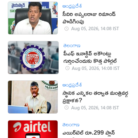
ఆంధ్రప్రదేశ్
సీదిరి అప్పలరాజు రిమాండ్
పొడిగింపు
Aug 05, 2026, 14:08 IST
తెలంగాణ
పీఎఫ్ ఇనాక్టివ్ అకౌంట్లు
గుర్తించేందుకు కొత్త పోర్టల్
Aug 05, 2026, 14:08 IST
ఆంధ్రప్రదేశ్
స్థానిక ఎన్నికల తర్వాత మంత్రివర్గ
ప్రక్షాళన?
Aug 05, 2026, 14:08 IST
తెలంగాణ
ఎయిర్‌టెల్ రూ.299 ప్లాన్