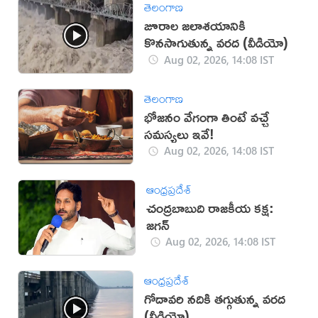
తెలంగాణ
జూరాల జలాశయానికి
కొనసాగుతున్న వరద (వీడియో)
Aug 02, 2026, 14:08 IST
తెలంగాణ
భోజనం వేగంగా తింటే వచ్చే
సమస్యలు ఇవే!
Aug 02, 2026, 14:08 IST
ఆంధ్రప్రదేశ్
చంద్రబాబుది రాజకీయ కక్ష:
జగన్
Aug 02, 2026, 14:08 IST
ఆంధ్రప్రదేశ్
గోదావరి నదికి తగ్గుతున్న వరద
(వీడియో)