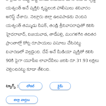
యశ్వంత్‌ అనే వ్యక్తిని కృష్ణలంక పోలీసులు శనివారం
అరెస్ట్‌ చేశారు. నెల్లూరు జిల్లా ఉలవపాడకు చెందిన
యశ్వంత్‌ తమ్ముడు దీపక్‌, తండ్రి శ్రీనివాసరావుతో కలిసి
హైదరాబాద్‌, విజయవాడ, తాడేపల్లి, మంగళగిరి తదితర
ప్రాంతాల్లో కోట్ల రూపాయలు వసూలు చేసినట్టు
విచారణలో వెల్లడైంది. దేవ్‌ అనే మీడియా వ్యక్తితో కలిసి
90కి పైగా యూపీఐ లావాదేవీలు జరిపి రూ.31.93 లక్షలు
చెల్లించినట్టు కూడా తేలింది.
ట్యాగ్స్ :
లోకల్
క్రైమ్
జిల్లా వార్తలు