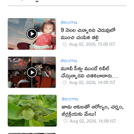
తెలంగాణ
9 నెలల చిన్నారిని చెరువులో
ముంచి చంపిన తల్లి
Aug 02, 2026, 15:08 IST
తెలంగాణ
మూవీ సీన్లు ముందే రివీల్
చేస్తున్నాడని చితకబాదారు
(వీడియో)
Aug 02, 2026, 14:08 IST
తెలంగాణ
జామ ఆకులతో ఆరోగ్యం, చర్మం,
జీర్ణక్రియకు మేలు!
Aug 02, 2026, 14:08 IST