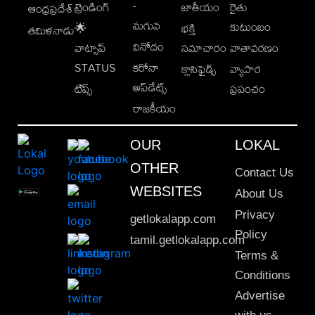
-
ట్రెండింగ్
జాతీయం
రైతు
ఆంధ్రప్రదేశ్
మగువ
కుటుంబం
🌟
భక్తి
తమిళనాడు
వినోదం
వాట్సాప్
సమాచారం
వాతావరణం
STATUS
కరోనా
క్లాసిఫైడ్స్
వ్యాపార
అప్‌డేట్స్
టిప్స్
ప్రపంచం
రాజకీయం
OUR
LOKAL
OTHER
Contact Us
WEBSITES
About Us
Privacy
getlokalapp.com
Policy
tamil.getlokalapp.com
Terms &
Conditions
Advertise