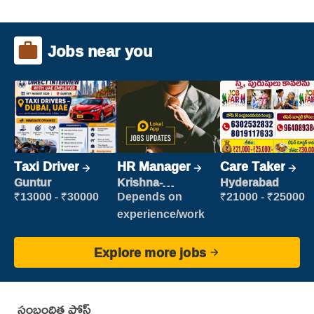
Jobs near you
Taxi Driver
HR Manager
Care Taker
Guntur
Krishna-
Hyderabad
vijayawada
₹13000 - ₹30000
Depends on
₹21000 - ₹25000
experience/work
Explore more jobs
సంబంధిత పోస్ట్