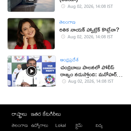
Aug 02, 2026, 14:08 IST
తెలంగాణ
రితిక నాయక్ హ్యాట్రిక్ కొట్టేనా?
Aug 02, 2026, 14:08 IST
ఆంధ్రప్రదేశ్
చంద్రబాబు పాలనలో పోలీస్
రాజ్యం నడుస్తోంది: మనోహర్
రెడ్డి
Aug 02, 2026, 14:08 IST
రాష్ట్రాలు
ఇతర కేటగిరీలు
తెలంగాణ
ఉద్యోగాలు
Lokal
క్రైమ్
విద్య