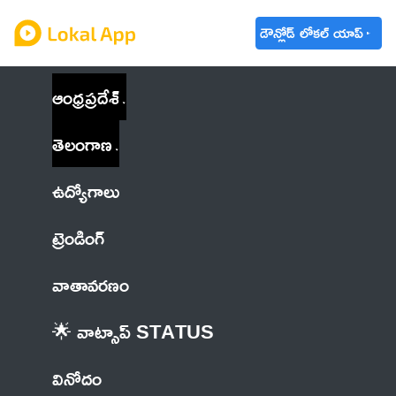
డౌన్లోడ్ లోకల్ యాప్
ఆంధ్రప్రదేశ్
తెలంగాణ
ఉద్యోగాలు
ట్రెండింగ్
వాతావరణం
🌟 వాట్సాప్ STATUS
వినోదం