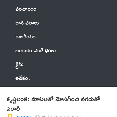
పంచాంగం
రాశి ఫలాలు
రాజకీయం
బంగారం-వెండి ధరలు
క్రైమ్
అనేకం
కృష్ణలంక: మాటలతో మోసగించి నగదుతో
పరారీ
By Sandhya
79
Jul 13, 2025, 00:07 IST