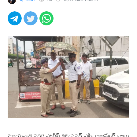
విజయవాడ నగర పోలీస్ కమిషనర్ ఎస్వీ రాజశేఖర్ బాబు