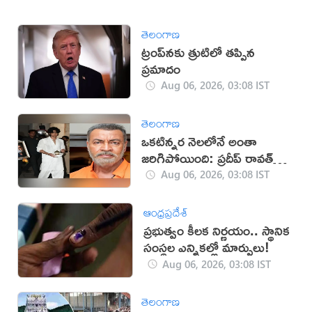
తెలంగాణ
ట్రంప్‌నకు త్రుటిలో తప్పిన
ప్రమాదం
Aug 06, 2026, 03:08 IST
తెలంగాణ
ఒకటిన్నర నెలలోనే అంతా
జరిగిపోయింది: ప్రదీప్ రావత్
కుమారుడు
Aug 06, 2026, 03:08 IST
ఆంధ్రప్రదేశ్
ప్రభుత్వం కీలక నిర్ణయం.. స్థానిక
సంస్థల ఎన్నికల్లో మార్పులు!
Aug 06, 2026, 03:08 IST
తెలంగాణ