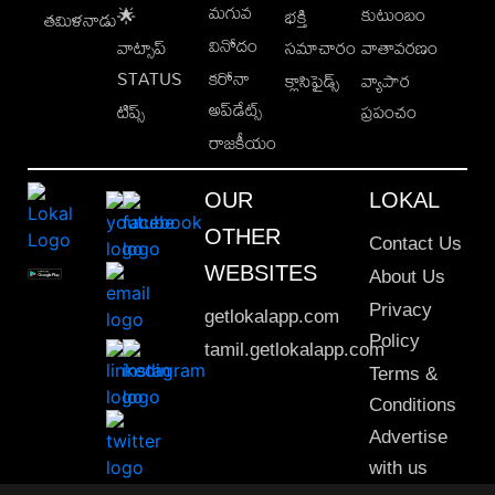
మగువ
కుటుంబం
🌟
భక్తి
తమిళనాడు
వినోదం
వాట్సాప్
సమాచారం
వాతావరణం
STATUS
కరోనా
క్లాసిఫైడ్స్
వ్యాపార
అప్‌డేట్స్
టిప్స్
ప్రపంచం
రాజకీయం
OUR
LOKAL
OTHER
Contact Us
WEBSITES
About Us
Privacy
getlokalapp.com
Policy
tamil.getlokalapp.com
Terms &
Conditions
Advertise
with us