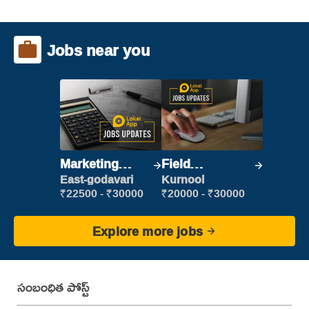
Jobs near you
Marketing
Field
Executive
Marketing
East-godavari
Kurnool
Executive
₹22500 - ₹30000
₹20000 - ₹30000
Explore more jobs
సంబంధిత పోస్ట్