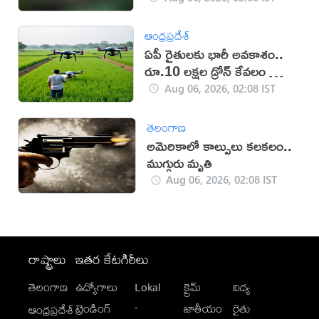
ఆంధ్రప్రదేశ్
ఏపీ రైతులకు భారీ అవకాశం..
రూ.10 లక్షల డ్రోన్ కేవలం రూ.2
లక్షలకే!
Aug 06, 2026, 02:08 IST
తెలంగాణ
అమెరికాలో కాల్పులు కలకలం..
ముగ్గురు మృతి
Aug 06, 2026, 02:08 IST
రాష్ట్రాలు
ఇతర కేటగిరీలు
తెలంగాణ
ఉద్యోగాలు
Lokal
క్రైమ్
విద్య
-
ట్రెండింగ్
జాతీయం
రైతు
ఆంధ్రప్రదేశ్