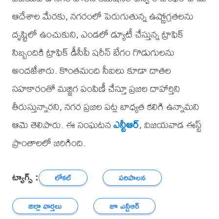
ఆదేశాల మేరకు, నగరంలో పెరుగుతున్న ఉష్ణోగ్రతలను
దృష్టిలో ఉంచుకుని, ఎండలో డ్యూటీ చేస్తున్న ట్రాఫిక్
సిబ్బందికి ట్రాఫిక్ డీసీపీ షరీన్ బేగం గొడుగులను
అందజేశారు. కొంతమంది సీఐలు కూడా దాతల
సహకారంతో మజ్జిగ పంపిణీ చేస్తూ ప్రజల దాహార్తిని
తీరుస్తున్నారని, నగర ప్రజల పట్ల బాధ్యత కలిగి ఉన్నామని
ఆమె తెలిపారు. ఈ సంఘటన
ఎన్టీఆర్
, విజయవాడ ఈస్ట్
ప్రాంతాలలో జరిగింది.
ట్యాగ్స్ :
లోకల్
పరిపాలన
జిల్లా వార్తలు
జూ ఎన్టీఆర్