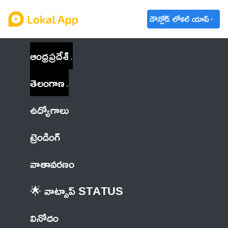
డౌన్లోడ్ లోకల్ యాప్
ఆంధ్రప్రదేశ్
తెలంగాణ
ఉద్యోగాలు
ట్రెండింగ్
వాతావరణం
🌟 వాట్సాప్ STATUS
వినోదం