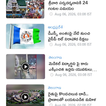
శ్రీవారి సర్వదర్శనానికి 24
గంటల సమయం
Aug 06, 2026, 03:08 IST
ఆంధ్రప్రదేశ్
డీఎస్సీ అంశంపై నేటి నుంచి
వైసీపీ రిలే నిరాహార దీక్షలు
Aug 06, 2026, 03:08 IST
తెలంగాణ
మెడికల్ విద్యార్థిని పై కారు
ఎక్కించిన ఇద్దరు యువకులు
(వీడియో)
Aug 06, 2026, 03:08 IST
తెలంగాణ
రైతుపై కొండచిలువ దాడి..
ప్రాణాలతో బయటపడిన మహిళ
Aug 06, 2026, 02:08 IST