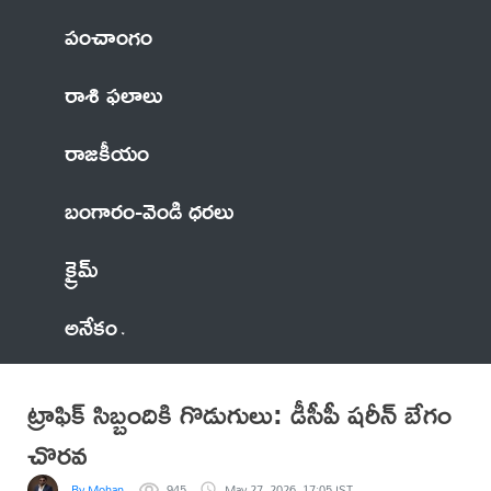
పంచాంగం
రాశి ఫలాలు
రాజకీయం
బంగారం-వెండి ధరలు
క్రైమ్
అనేకం
ట్రాఫిక్ సిబ్బందికి గొడుగులు: డీసీపీ షరీన్ బేగం
చొరవ
By Mohan
945
May 27, 2026, 17:05 IST