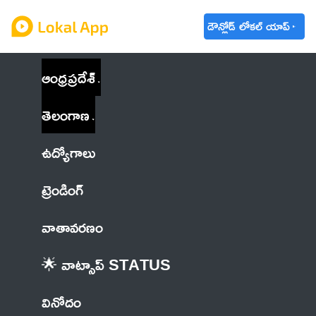
డౌన్లోడ్ లోకల్ యాప్
ఆంధ్రప్రదేశ్
తెలంగాణ
ఉద్యోగాలు
ట్రెండింగ్
వాతావరణం
🌟 వాట్సాప్ STATUS
వినోదం