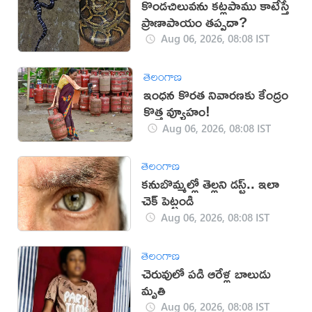
కొండచిలువను కట్లపాము కాటేస్తే
ప్రాణాపాయం తప్పదా?
Aug 06, 2026, 08:08 IST
తెలంగాణ
ఇంధన కొరత నివారణకు కేంద్రం
కొత్త వ్యూహం!
Aug 06, 2026, 08:08 IST
తెలంగాణ
కనుబొమ్మల్లో తెల్లని డస్ట్.. ఇలా
చెక్ పెట్టండి
Aug 06, 2026, 08:08 IST
తెలంగాణ
చెరువులో పడి ఆరేళ్ల బాలుడు
మృతి
Aug 06, 2026, 08:08 IST