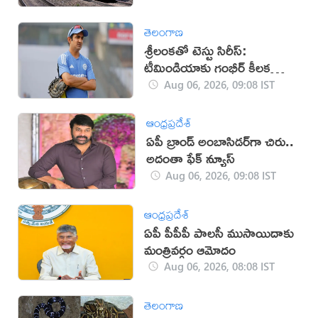
తెలంగాణ
శ్రీలంకతో టెస్టు సిరీస్:
టీమిండియాకు గంభీర్ కీలక
సూచనలు
Aug 06, 2026, 09:08 IST
ఆంధ్రప్రదేశ్
ఏపీ బ్రాండ్‌ అంబాసిడర్‌గా చిరు..
అదంతా ఫేక్‌ న్యూస్‌
Aug 06, 2026, 09:08 IST
ఆంధ్రప్రదేశ్
ఏపీ పీపీపీ పాలసీ ముసాయిదాకు
మంత్రివర్గం ఆమోదం
Aug 06, 2026, 08:08 IST
తెలంగాణ