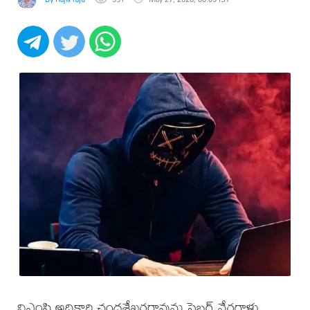
విఎంసి అధికారి చంద్రశేఖరరావును సైబర్ నేరగాళ్లు