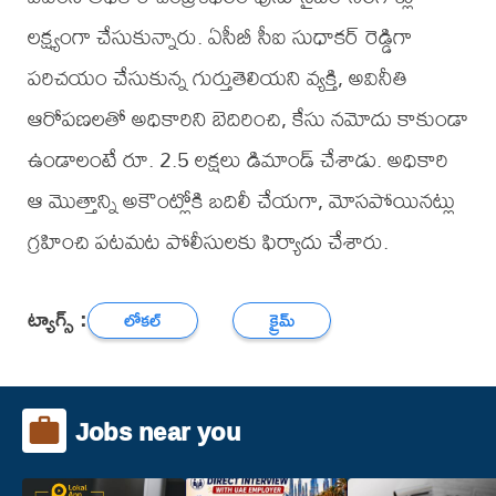
లక్ష్యంగా చేసుకున్నారు. ఏసీబీ సీఐ సుధాకర్ రెడ్డిగా
పరిచయం చేసుకున్న గుర్తుతెలియని వ్యక్తి, అవినీతి
ఆరోపణలతో అధికారిని బెదిరించి, కేసు నమోదు కాకుండా
ఉండాలంటే రూ. 2.5 లక్షలు డిమాండ్ చేశాడు. అధికారి
ఆ మొత్తాన్ని అకౌంట్లోకి బదిలీ చేయగా, మోసపోయినట్లు
గ్రహించి పటమట పోలీసులకు ఫిర్యాదు చేశారు.
ట్యాగ్స్ :
లోకల్
క్రైమ్
Jobs near you