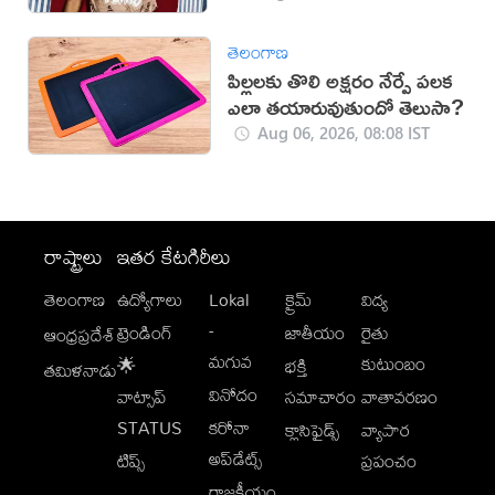
తెలంగాణ
పిల్లలకు తొలి అక్షరం నేర్పే పలక
ఎలా తయారువుతుందో తెలుసా?
Aug 06, 2026, 08:08 IST
రాష్ట్రాలు
ఇతర కేటగిరీలు
తెలంగాణ
ఉద్యోగాలు
Lokal
క్రైమ్
విద్య
-
ట్రెండింగ్
జాతీయం
రైతు
ఆంధ్రప్రదేశ్
మగువ
కుటుంబం
🌟
భక్తి
తమిళనాడు
వినోదం
వాట్సాప్
సమాచారం
వాతావరణం
STATUS
కరోనా
క్లాసిఫైడ్స్
వ్యాపార
అప్‌డేట్స్
టిప్స్
ప్రపంచం
రాజకీయం