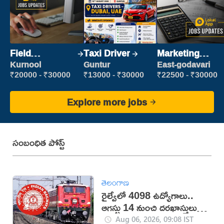
Field
Taxi Driver
Marketing
Marketing
Executive
Kurnool
Guntur
East-godavari
Executive
₹20000 - ₹30000
₹13000 - ₹30000
₹22500 - ₹30000
Explore more jobs
సంబంధిత పోస్ట్
తెలంగాణ
రైల్వేలో 4098 ఉద్యోగాలు..
ఆగస్టు 14 నుంచి దరఖాస్తులు
స్టార్ట్
Aug 06, 2026, 09:08 IST