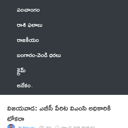
పంచాంగం
రాశి ఫలాలు
రాజకీయం
బంగారం-వెండి ధరలు
క్రైమ్
అనేకం
విజయవాడ: ఎబీసీ పేరిట విఎంసి అధికారికి
టోకరా
By Rajiv raju
531
May 27, 2026, 00:05 IST