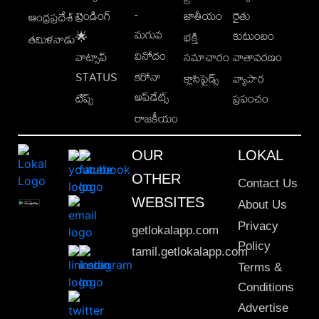
-
ట్రెండింగ్
జాతీయం
రైతు
ఆంధ్రప్రదేశ్
మగువ
కుటుంబం
🌟
భక్తి
తమిళనాడు
వినోదం
వాట్సాప్
సమాచారం
వాతావరణం
STATUS
కరోనా
క్లాసిఫైడ్స్
వ్యాపార
అప్‌డేట్స్
టిప్స్
ప్రపంచం
రాజకీయం
OUR
LOKAL
OTHER
Contact Us
WEBSITES
About Us
Privacy
getlokalapp.com
Policy
tamil.getlokalapp.com
Terms &
Conditions
Advertise