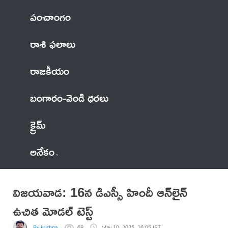
పంచాంగం
రాశి ఫలాలు
రాజకీయం
బంగారం-వెండి ధరలు
క్రైమ్
అనేకం
విజయవాడ: 16న డిఎస్సీ హిందీ ఆన్‌లైన్‌
ఉచిత మోడల్‌ టెస్ట్‌
By krishna
68
May 10, 2025, 16:05 IST