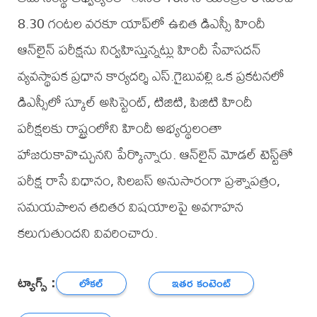
8.30 గంటల వరకూ యాప్‌లో ఉచిత డిఎస్సీ హిందీ
ఆన్‌లైన్‌ పరీక్షను నిర్వహిస్తున్నట్లు హిందీ సేవాసదన్‌
వ్యవస్థాపక ప్రధాన కార్యదర్శి ఎస్‌.గైబువల్లి ఒక ప్రకటనలో
డిఎస్సీలో స్కూల్‌ అసిస్టెంట్‌, టిజిటి, పిజిటి హిందీ
పరీక్షలకు రాష్ట్రంలోని హిందీ అభ్యర్థులంతా
హాజరుకావొచ్చునని పేర్కొన్నారు. ఆన్‌లైన్‌ మోడల్‌ టెస్ట్‌తో
పరీక్ష రాసే విధానం, సిలబస్‌ అనుసారంగా ప్రశ్నాపత్రం,
సమయపాలన తదితర విషయాలపై అవగాహన
కలుగుతుందని వివరించారు.
ట్యాగ్స్ :
లోకల్
ఇతర కంటెంట్