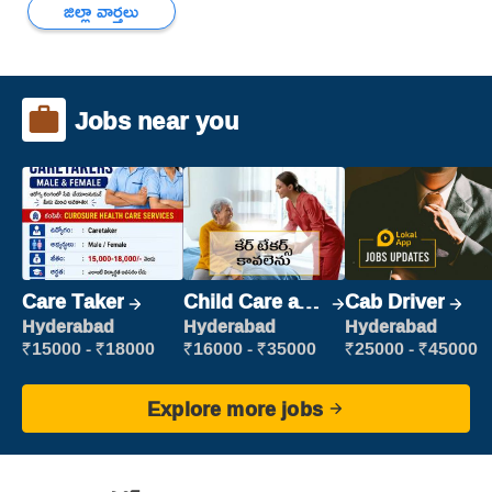
జిల్లా వార్తలు
Jobs near you
Care Taker
Child Care and
Cab Driver
Patient care
Hyderabad
Hyderabad
Hyderabad
₹15000 - ₹18000
₹16000 - ₹35000
₹25000 - ₹45000
Explore more jobs