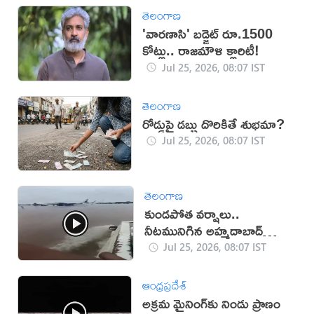
తెలంగాణ
'వారణాసి' బడ్జెట్ రూ.1500
కోట్లు.. రాజమౌళి క్లారిటీ!
Jul 25, 2026, 08:07 IST
తెలంగాణ
రోడ్డుపై డబ్బు దొరికితే శుభమా?
Jul 25, 2026, 08:07 IST
తెలంగాణ
కుండపోత వర్షాలు..
నీటమునిగిన అహ్మదాబాద్
ఎయిర్‌పోర్ట్ (వీడియో)
Jul 25, 2026, 08:07 IST
ఆంధ్రప్రదేశ్
అక్రమ మైనింగ్‌కు నిండు ప్రాణం