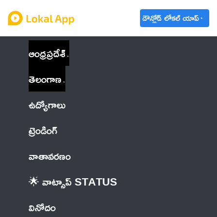
డౌన్లోడ్ లోకల్ యాప్
ఆంధ్రప్రదేశ్
తెలంగాణ
ఉద్యోగాలు
ట్రెండింగ్
వాతావరణం
🌟 వాట్సాప్ STATUS
వినోదం