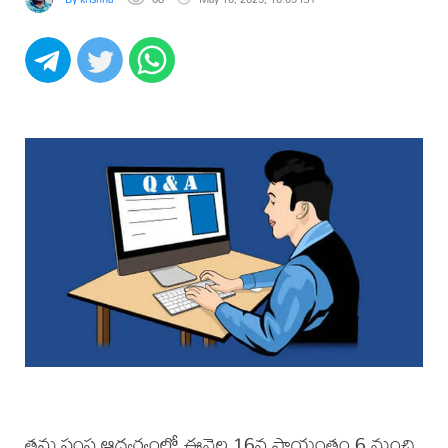
తమ సంస్థ ఆధ్వర్యంలో ఈనెల 16న సాయంత్రం 6 నుంచి