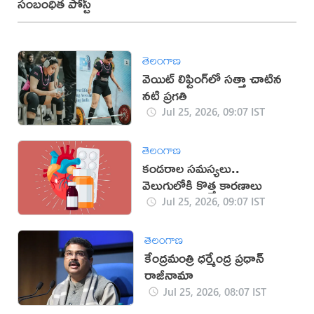
సంబంధిత పోస్ట్
తెలంగాణ
వెయిట్ లిఫ్టింగ్‌లో సత్తా చాటిన
నటి ప్రగతి
Jul 25, 2026, 09:07 IST
తెలంగాణ
కండరాల సమస్యలు..
వెలుగులోకి కొత్త కారణాలు
Jul 25, 2026, 09:07 IST
తెలంగాణ
కేంద్రమంత్రి ధర్మేంద్ర ప్రధాన్
రాజీనామా
Jul 25, 2026, 08:07 IST