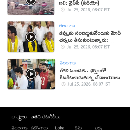
బలి: వైసీపీ (వీడియో)
Jul 25, 2026, 08:07 IST
తెలంగాణ
తప్పును సరిదిద్దుకునేందుకు మోదీ
చర్యలు తీసుకుంటున్నారు:
మురళీమోహన్
Jul 25, 2026, 08:07 IST
తెలంగాణ
తొలి ఏకాదశి.. భక్తులతో
కిటకిటలాడుతున్న దేవాలయాలు
Jul 25, 2026, 08:07 IST
రాష్ట్రాలు
ఇతర కేటగిరీలు
తెలంగాణ
ఉద్యోగాలు
Lokal
క్రైమ్
విద్య