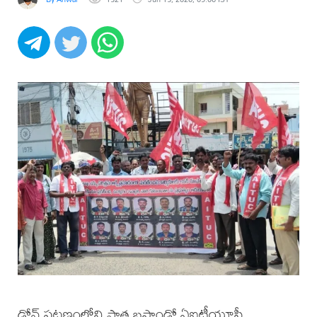
డోన్ పట్టణంలోని పాత బస్టాండ్లో ఏఐటీయూసీ