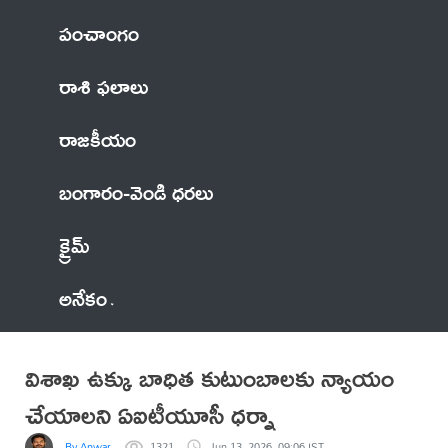
పంచాంగం
రాశి ఫలాలు
రాజకీయం
బంగారం-వెండి ధరలు
క్రైమ్
అనేకం
విశాఖ ఉక్కు బాధిత కుటుంబాలకు న్యాయం
చేయాలని ఏఐటీయూసీ ధర్నా
By Anwar
1321
Jun 13, 2026, 09:06 IST