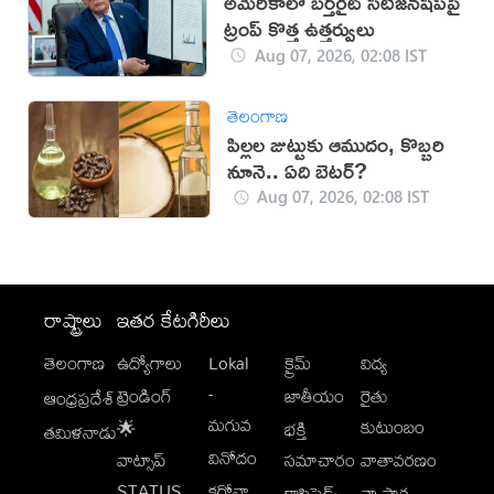
అమెరికాలో బర్త్‌రైట్ సిటిజన్‌షిప్‌పై
ట్రంప్ కొత్త ఉత్తర్వులు
Aug 07, 2026, 02:08 IST
తెలంగాణ
పిల్లల జుట్టుకు ఆముదం, కొబ్బరి
నూనె.. ఏది బెటర్?
Aug 07, 2026, 02:08 IST
రాష్ట్రాలు
ఇతర కేటగిరీలు
తెలంగాణ
ఉద్యోగాలు
Lokal
క్రైమ్
విద్య
-
ట్రెండింగ్
జాతీయం
రైతు
ఆంధ్రప్రదేశ్
మగువ
కుటుంబం
🌟
భక్తి
తమిళనాడు
వినోదం
వాట్సాప్
సమాచారం
వాతావరణం
STATUS
కరోనా
క్లాసిఫైడ్స్
వ్యాపార