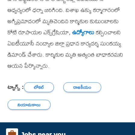
ఆధ్వర్యంలో ధర్నా జరిగింది. విశాఖ ఉక్కు కర్మాగారంలో
అగ్నిప్రమాదంలో మృతిచెందిన కార్మికుల కుటుంబాలకు
కోటి రూపాయల ఎక్స్‌గ్రేషియా,
ఉద్యోగాలు
కల్పించాలని
ఏఐటీయూసీ నంద్యాల జిల్లా ప్రధాన కార్యదర్శి సుంకయ్య
డిమాండ్ చేశారు. కార్మికుల మృతి అత్యంత బాధాకరమని
ఆయన పేర్కొన్నారు.
ట్యాగ్స్ :
లోకల్
రాజకీయం
నియామకాలు
Jobs near you