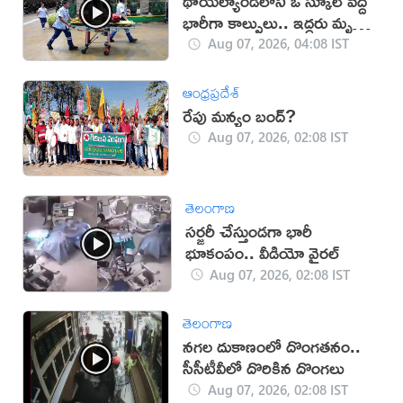
థాయ్‌ల్యాండ్‌లోని ఓ స్కూల్‌ వద్ద
భారీగా కాల్పులు.. ఇద్దరు మృతి
(వీడియో)
Aug 07, 2026, 04:08 IST
ఆంధ్రప్రదేశ్
రేపు మన్యం బంద్‌?
Aug 07, 2026, 02:08 IST
తెలంగాణ
సర్జరీ చేస్తుండగా భారీ
భూకంపం.. వీడియో వైరల్
Aug 07, 2026, 02:08 IST
తెలంగాణ
నగల దుకాణంలో దొంగతనం..
సీసీటీవీలో దొరికిన దొంగలు
Aug 07, 2026, 02:08 IST