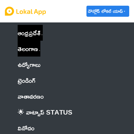
డౌన్లోడ్ లోకల్ యాప్
ఆంధ్రప్రదేశ్
తెలంగాణ
ఉద్యోగాలు
ట్రెండింగ్
వాతావరణం
🌟 వాట్సాప్ STATUS
వినోదం