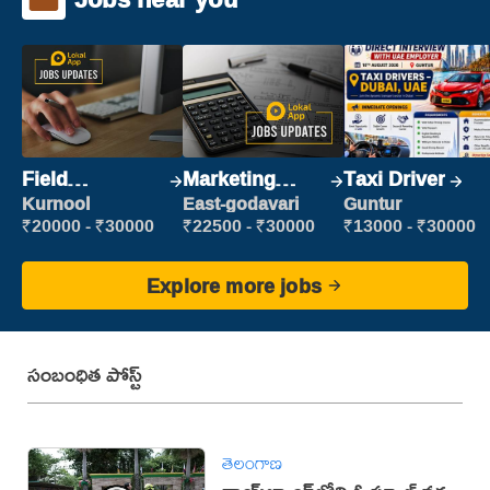
Field
Marketing
Taxi Driver
Marketing
Executive
Kurnool
East-godavari
Guntur
Executive
₹20000 - ₹30000
₹22500 - ₹30000
₹13000 - ₹30000
Explore more jobs
సంబంధిత పోస్ట్
తెలంగాణ