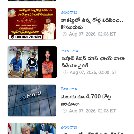
తెలంగాణ
తాకట్టులో ఉన్న గోల్డ్ విడిపించి..
కొనబడును
Aug 07, 2026, 02:08 IST
తెలంగాణ
ఇషాన్ కిషన్ డూప్ ఛాయ్ వాలా
వీడియో వైరల్
Aug 07, 2026, 02:08 IST
తెలంగాణ
మెటాకు రూ.4,700 కోట్ల
జరిమానా
Aug 07, 2026, 02:08 IST
తెలంగాణ