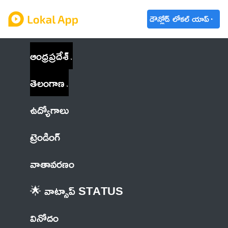
డౌన్లోడ్ లోకల్ యాప్
ఆంధ్రప్రదేశ్
తెలంగాణ
ఉద్యోగాలు
ట్రెండింగ్
వాతావరణం
🌟 వాట్సాప్ STATUS
వినోదం