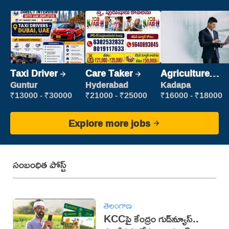
Taxi Driver
Care Taker
Agriculture
Labour
Guntur
Hyderabad
Kadapa
₹13000 - ₹30000
₹21000 - ₹25000
₹16000 - ₹18000
Explore more jobs
సంబంధిత పోస్ట్
తెలంగాణ
KCCపై కేంద్రం గుడ్‌న్యూస్..