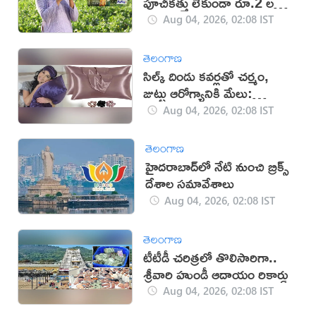
పూచీకత్తు లేకుండా రూ.2 లక్షల
వరకు రుణం
Aug 04, 2026, 02:08 IST
తెలంగాణ
సిల్క్ దిండు కవర్లతో చర్మం,
జుట్టు ఆరోగ్యానికి మేలు:
నిపుణులు
Aug 04, 2026, 02:08 IST
తెలంగాణ
హైదరాబాద్‌లో నేటి నుంచి బ్రిక్స్
దేశాల సమావేశాలు
Aug 04, 2026, 02:08 IST
తెలంగాణ
టీటీడీ చరిత్రలో తొలిసారిగా..
శ్రీవారి హుండీ ఆదాయం రికార్డు
Aug 04, 2026, 02:08 IST