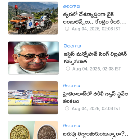
తెలంగాణ
త్వరలో దేశవ్యాప్తంగా బైక్
అంబులెన్స్‌లు.. కేంద్రం కీలక
నిర్ణయం!
Aug 04, 2026, 02:08 IST
తెలంగాణ
జస్టిస్ మన్మోహన్ సింగ్ లిబ్రహాన్
కన్నుమూత
Aug 04, 2026, 02:08 IST
తెలంగాణ
హైదరాబాద్‌లో నకిలీ గ్యాస్ స్టవ్‌ల
కలకలం
Aug 04, 2026, 02:08 IST
తెలంగాణ
బరువు తగ్గాలనుకుంటున్నారా?..