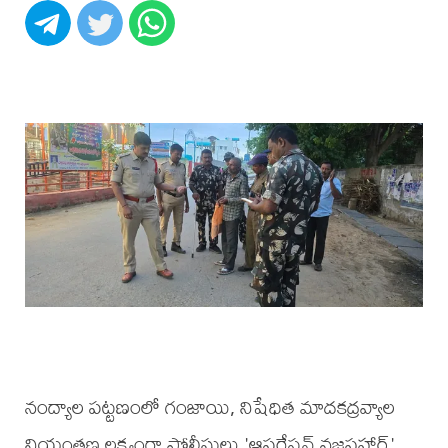
నంద్యాల పట్టణంలో గంజాయి, నిషేధిత మాదకద్రవ్యాల
నియంత్రణ లక్ష్యంగా పోలీసులు 'ఆపరేషన్ వజ్రప్రహార్'