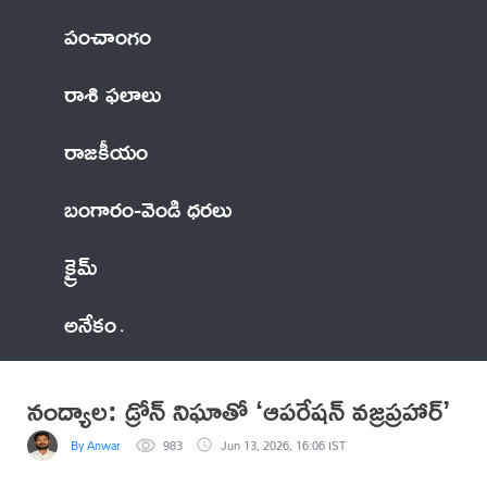
పంచాంగం
రాశి ఫలాలు
రాజకీయం
బంగారం-వెండి ధరలు
క్రైమ్
అనేకం
నంద్యాల: డ్రోన్ నిఘాతో ‘ఆపరేషన్ వజ్రప్రహార్’
By Anwar
983
Jun 13, 2026, 16:06 IST