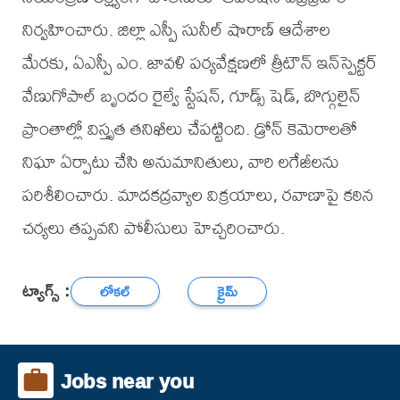
నిర్వహించారు. జిల్లా ఎస్పీ సునీల్ షొరాణ్ ఆదేశాల
మేరకు, ఏఎస్పీ ఎం. జావళి పర్యవేక్షణలో త్రీటౌన్ ఇన్‌స్పెక్టర్
వేణుగోపాల్ బృందం రైల్వే స్టేషన్, గూడ్స్ షెడ్, బొగ్గులైన్
ప్రాంతాల్లో విస్తృత తనిఖీలు చేపట్టింది. డ్రోన్ కెమెరాలతో
నిఘా ఏర్పాటు చేసి అనుమానితులు, వారి లగేజీలను
పరిశీలించారు. మాదకద్రవ్యాల విక్రయాలు, రవాణాపై కఠిన
చర్యలు తప్పవని పోలీసులు హెచ్చరించారు.
ట్యాగ్స్ :
లోకల్
క్రైమ్
Jobs near you