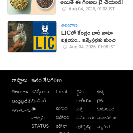
అయితే ఈ గింజలు ట్రై చేయండి!
Aug 04, 2026, 01:08 IST
తెలంగాణ
LICలో కేంద్రం భారీ వాటా
విక్రయం.. ఇన్వెస్టర్లకు మంచి
ఛాన్స్
Aug 04, 2026, 01:08 IST
రాష్ట్రాలు
ఇతర కేటగిరీలు
తెలంగాణ
ఉద్యోగాలు
Lokal
క్రైమ్
విద్య
-
ట్రెండింగ్
జాతీయం
రైతు
ఆంధ్రప్రదేశ్
మగువ
కుటుంబం
🌟
భక్తి
తమిళనాడు
వినోదం
వాట్సాప్
సమాచారం
వాతావరణం
STATUS
కరోనా
క్లాసిఫైడ్స్
వ్యాపార