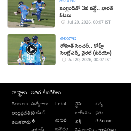
తెలంగాణ
ఇంగ్లండ్‌తో 3వ వన్డే.. భారత్
ఓటమి
Jul 20, 2026, 00:07 IST
తెలంగాణ
రోహిత్ సెంచరీ.. కోహ్లీ
సెలబ్రేషన్స్ వైరల్ (వీడియో)
Jul 20, 2026, 00:07 IST
రాష్ట్రాలు
ఇతర కేటగిరీలు
తెలంగాణ
ఉద్యోగాలు
Lokal
క్రైమ్
విద్య
-
ట్రెండింగ్
జాతీయం
రైతు
ఆంధ్రప్రదేశ్
మగువ
కుటుంబం
🌟
భక్తి
తమిళనాడు
వినోదం
వాట్సాప్
సమాచారం
వాతావరణం