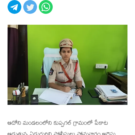
ఆదోని మండలంలోని కుప్పగల్ గ్రామంలో పేకాట
ఆడుతున్న ఏడుగురిని పోలీసులు సోమవారం అరెస్టు