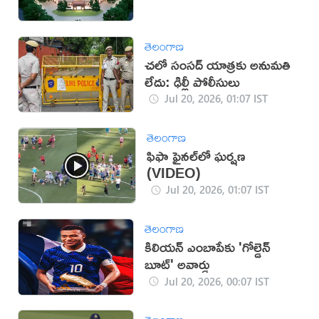
తెలంగాణ
చలో సంసద్‌ యాత్రకు అనుమతి
లేదు: ఢిల్లీ పోలీసులు
Jul 20, 2026, 01:07 IST
తెలంగాణ
ఫిఫా ఫైనల్‌లో ఘర్షణ
(VIDEO)
Jul 20, 2026, 01:07 IST
తెలంగాణ
కిలియన్ ఎంబాపేకు 'గోల్డెన్
బూట్' అవార్డు
Jul 20, 2026, 00:07 IST