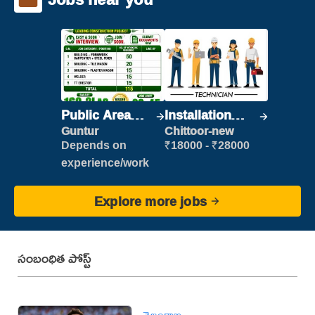
Public Area
Installation
Cleaner
Engineer/
Guntur
Chittoor-new
Helper
Depends on
₹18000 - ₹28000
experience/work
Explore more jobs
సంబంధిత పోస్ట్
తెలంగాణ