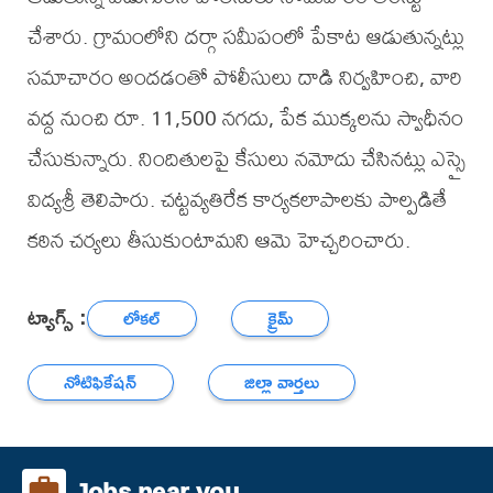
చేశారు. గ్రామంలోని దర్గా సమీపంలో పేకాట ఆడుతున్నట్లు
సమాచారం అందడంతో పోలీసులు దాడి నిర్వహించి, వారి
వద్ద నుంచి రూ. 11,500 నగదు, పేక ముక్కలను స్వాధీనం
చేసుకున్నారు. నిందితులపై కేసులు నమోదు చేసినట్లు ఎస్సై
విద్యశ్రీ తెలిపారు. చట్టవ్యతిరేక కార్యకలాపాలకు పాల్పడితే
కఠిన చర్యలు తీసుకుంటామని ఆమె హెచ్చరించారు.
ట్యాగ్స్ :
లోకల్
క్రైమ్
నోటిఫికేషన్
జిల్లా వార్తలు
Jobs near you