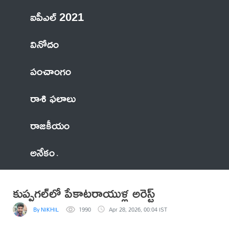
ఐపీఎల్ 2021
వినోదం
పంచాంగం
రాశి ఫలాలు
రాజకీయం
అనేకం
కుప్పగల్‌లో పేకాటరాయుళ్ల అరెస్ట్
By NIKHIL
1990
Apr 28, 2026, 00:04 IST