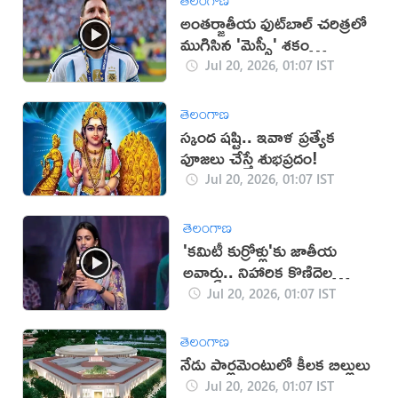
అంతర్జాతీయ ఫుట్‌బాల్‌ చరిత్రలో
ముగిసిన 'మెస్సీ' శకం
(VIDEO)
Jul 20, 2026, 01:07 IST
తెలంగాణ
స్కంద షష్టి.. ఇవాళ ప్రత్యేక
పూజలు చేస్తే శుభప్రదం!
Jul 20, 2026, 01:07 IST
తెలంగాణ
'కమిటీ కుర్రోళ్లు'కు జాతీయ
అవార్డు.. నిహారిక కొణిదెల
ఏమన్నారంటే? (వీడియో)
Jul 20, 2026, 01:07 IST
తెలంగాణ
నేడు పార్లమెంటులో కీలక బిల్లులు
Jul 20, 2026, 01:07 IST