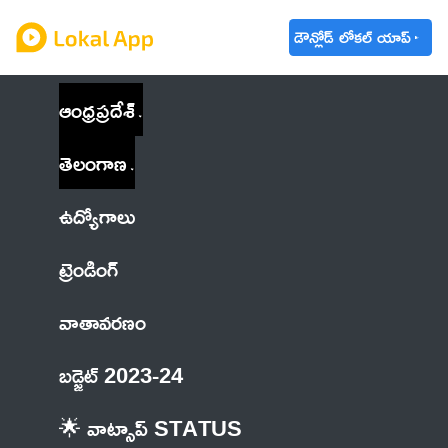
డౌన్లోడ్ లోకల్ యాప్
ఆంధ్రప్రదేశ్
తెలంగాణ
ఉద్యోగాలు
ట్రెండింగ్
వాతావరణం
బడ్జెట్ 2023-24
🌟 వాట్సాప్ STATUS