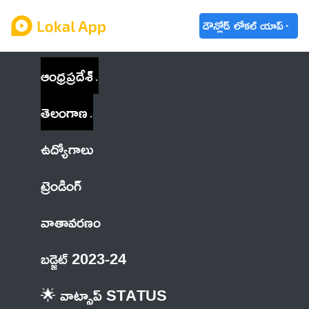
డౌన్లోడ్ లోకల్ యాప్
ఆంధ్రప్రదేశ్
తెలంగాణ
ఉద్యోగాలు
ట్రెండింగ్
వాతావరణం
బడ్జెట్ 2023-24
🌟 వాట్సాప్ STATUS