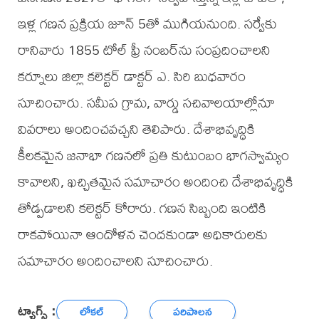
ఇళ్ల గణన ప్రక్రియ జూన్ 5తో ముగియనుంది. సర్వేకు
రానివారు 1855 టోల్ ఫ్రీ నంబర్‌ను సంప్రదించాలని
కర్నూలు జిల్లా కలెక్టర్ డాక్టర్ ఎ. సిరి బుధవారం
సూచించారు. సమీప గ్రామ, వార్డు సచివాలయాల్లోనూ
వివరాలు అందించవచ్చని తెలిపారు. దేశాభివృద్ధికి
కీలకమైన జనాభా గణనలో ప్రతి కుటుంబం భాగస్వామ్యం
కావాలని, ఖచ్చితమైన సమాచారం అందించి దేశాభివృద్ధికి
తోడ్పడాలని కలెక్టర్ కోరారు. గణన సిబ్బంది ఇంటికి
రాకపోయినా ఆందోళన చెందకుండా అధికారులకు
సమాచారం అందించాలని సూచించారు.
ట్యాగ్స్ :
లోకల్
పరిపాలన