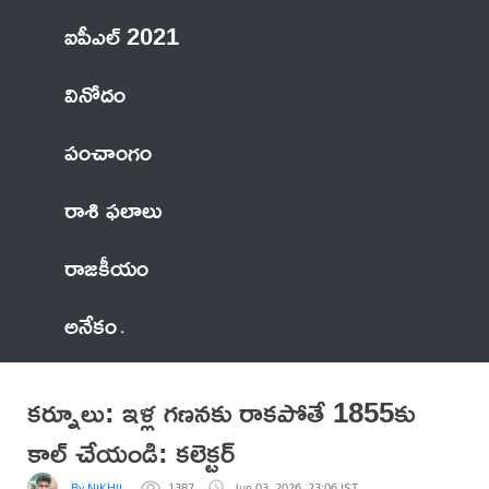
ఐపీఎల్ 2021
వినోదం
పంచాంగం
రాశి ఫలాలు
రాజకీయం
అనేకం
కర్నూలు: ఇళ్ల గణనకు రాకపోతే 1855కు
కాల్ చేయండి: కలెక్టర్
By NIKHIL
1387
Jun 03, 2026, 23:06 IST