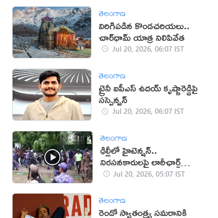
తెలంగాణ
విరిగిపడిన కొండచరియలు..
చార్‌ధామ్ యాత్ర నిలిపివేత
Jul 20, 2026, 06:07 IST
తెలంగాణ
ట్రైనీ ఐపీఎస్ ఉదయ్ కృష్ణారెడ్డిపై
సస్పెన్షన్
Jul 20, 2026, 06:07 IST
తెలంగాణ
ఢిల్లీలో హైటెన్షన్..
నిరసనకారులపై లాఠీఛార్జ్
(వీడియో)
Jul 20, 2026, 05:07 IST
తెలంగాణ
రెండో స్వాతంత్ర్య సమరానికి