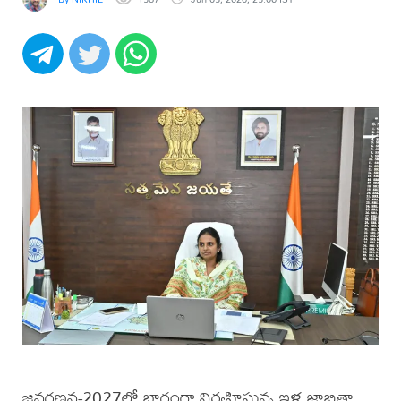
జనగణన-2027లో భాగంగా నిర్వహిస్తున్న ఇళ్ల జాబితా,