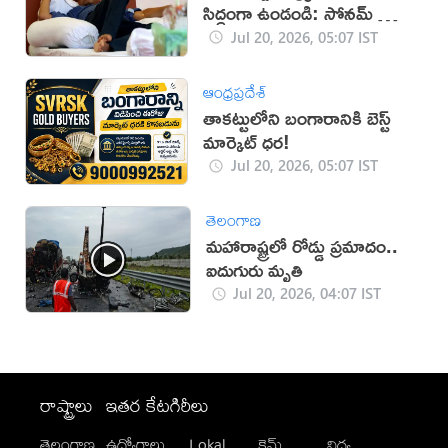
సిద్ధంగా ఉండండి: సోనమ్ వాంగ్
చుక్ పిలుపు
Jul 20, 2026, 05:07 IST
ఆంధ్రప్రదేశ్
తాకట్టులోని బంగారానికి బెస్ట్
మార్కెట్ ధర!
Jul 20, 2026, 05:07 IST
తెలంగాణ
మహారాష్ట్రలో రోడ్డు ప్రమాదం..
ఐదుగురు మృతి
Jul 20, 2026, 04:07 IST
రాష్ట్రాలు
ఇతర కేటగిరీలు
తెలంగాణ
ఉద్యోగాలు
Lokal
క్రైమ్
విద్య