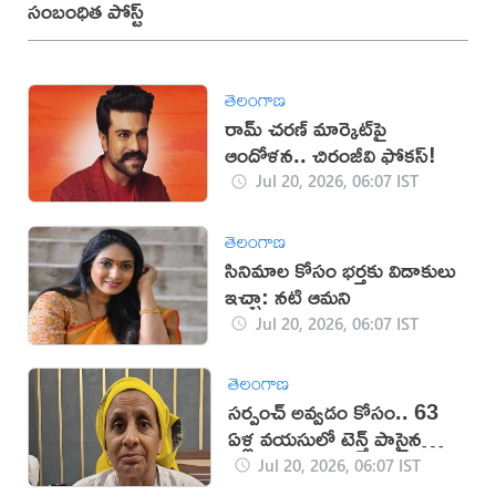
సంబంధిత పోస్ట్
తెలంగాణ
రామ్ చరణ్ మార్కెట్‌పై
ఆందోళన.. చిరంజీవి ఫోకస్!
Jul 20, 2026, 06:07 IST
తెలంగాణ
సినిమాల కోసం భర్తకు విడాకులు
ఇచ్చా: నటి ఆమని
Jul 20, 2026, 06:07 IST
తెలంగాణ
సర్పంచ్ అవ్వడం కోసం.. 63
ఏళ్ల వయసులో టెన్త్ పాసైన
వృద్ధురాలు
Jul 20, 2026, 06:07 IST