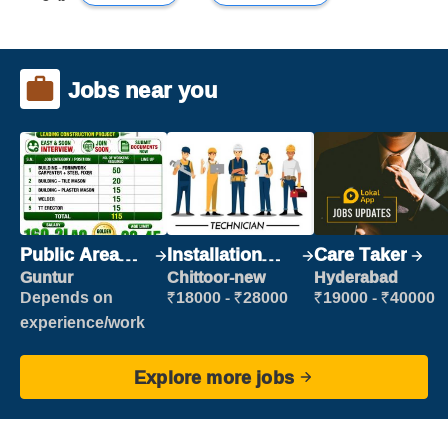
Jobs near you
Public Area
Installation
Care Taker
Cleaner
Engineer/
Guntur
Chittoor-new
Hyderabad
Helper
Depends on
₹18000 - ₹28000
₹19000 - ₹40000
experience/work
Explore more jobs