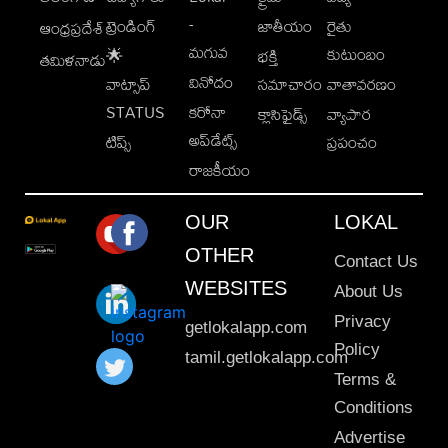
-
ట్రెండింగ్
జాతీయం
రైతు
ఆంధ్రప్రదేశ్
మగువ
కుటుంబం
🌟
భక్తి
తమిళనాడు
వినోదం
వాట్సాప్
సమాచారం
వాతావరణం
STATUS
కరోనా
క్లాసిఫైడ్స్
వ్యాపార
అప్‌డేట్స్
టిప్స్
ప్రపంచం
రాజకీయం
OUR
LOKAL
OTHER
Contact Us
WEBSITES
About Us
Privacy
getlokalapp.com
Policy
tamil.getlokalapp.com
Terms &
Conditions
Advertise