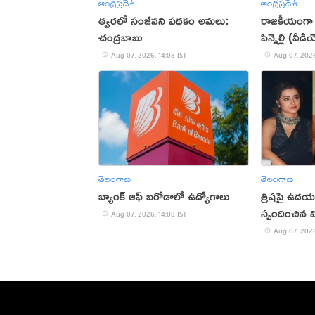
ఆంధ్రప్రదేశ్
ఆంధ్రప్రదేశ్
త్వరలో సంజీవని పథకం అమలు:
రాజకీయంగా 
చంద్రబాబు
పిన్నెల్లి (వీడ
Aug 07, 2026, 14:08 IST
Aug 07, 2026
తెలంగాణ
తెలంగాణ
బ్యాంక్ ఆఫ్ బరోడాలో ఉద్యోగాలు
త్రిషపై ఉదయన
స్పందించిన వ
Aug 07, 2026, 14:08 IST
Aug 07, 2026