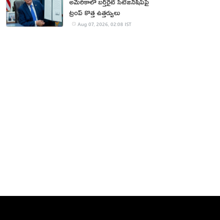
అమెరికాలో బర్త్‌రైట్ సిటిజన్‌షిప్‌పై
ట్రంప్ కొత్త ఉత్తర్వులు
Aug 07, 2026, 02:08 IST