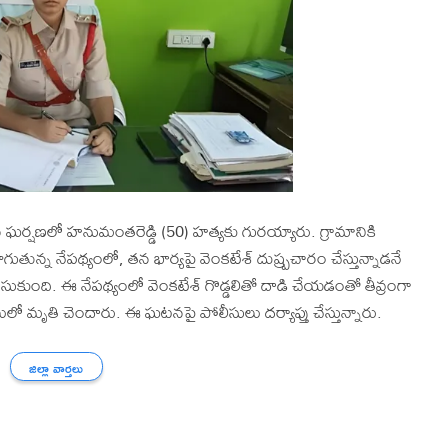
ఘర్షణలో హనుమంతరెడ్డి (50) హత్యకు గురయ్యారు. గ్రామానికి
గుతున్న నేపథ్యంలో, తన భార్యపై వెంకటేశ్ దుష్ప్రచారం చేస్తున్నాడనే
ుంది. ఈ నేపథ్యంలో వెంకటేశ్ గొడ్డలితో దాడి చేయడంతో తీవ్రంగా
ో మృతి చెందారు. ఈ ఘటనపై పోలీసులు దర్యాప్తు చేస్తున్నారు.
జిల్లా వార్తలు