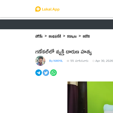
ఆంధ్రప్రదేశ్
తెలంగాణ
ఉద్యోగాలు
ట్రెండింగ్
హోమ్
ఆంధ్రప్రదేశ్
కర్నూలు
ఆదోని
గణేకల్‌లో వ్యక్తి దారుణ హత్య
By NIKHIL
55
చూసినవారు
Apr 30, 2026