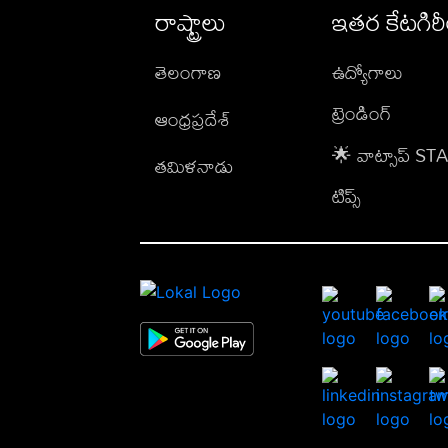
రాష్ట్రాలు
ఇతర కేటగిర
తెలంగాణ
ఉద్యోగాలు
ట్రెండింగ్
ఆంధ్రప్రదేశ్
🌟 వాట్సాప్ S
తమిళనాడు
టిప్స్