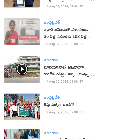
ఉమెన్
Aug 07, 2026, 08:08 IST
ఆంధ్రప్రదేశ్
ఆధార్‌ నమోదులో పొరపాటు..
36 ఏళ్ల మహిళకు 102 ఏళ్ల
వయసు!
Aug 07, 2026, 08:08 IST
తెలంగాణ
లూధియానాలో ఒక్కసారిగా
కుంగిన రోడ్డు.. తప్పిన ముప్పు
(వీడియో)
Aug 07, 2026, 08:08 IST
ఆంధ్రప్రదేశ్
రేపు మన్యం బంద్‌?
Aug 07, 2026, 02:08 IST
తెలంగాణ