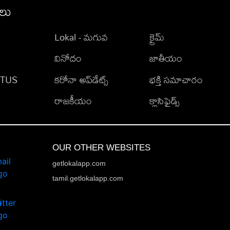
ీలు
Lokal - మగువ
క్రైమ్
వినోదం
జాతీయం
TATUS
కరోనా అప్‌డేట్స్
భక్తి సమాచారం
రాజకీయం
క్లాసిఫైడ్స్
OUR OTHER WEBSITES
getlokalapp.com
tamil.getlokalapp.com