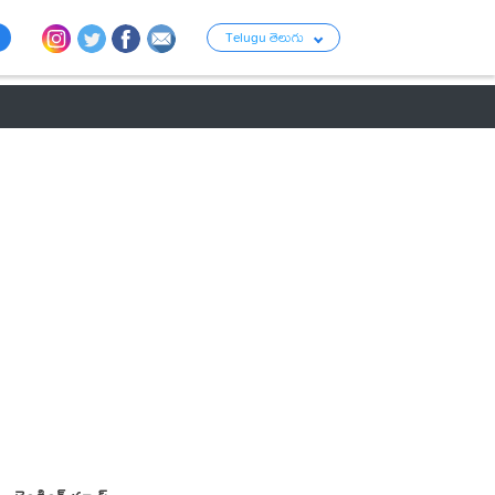
Telugu తెలుగు
ు
రాజకీయం
బంగారం-వెండి ధరలు
క్రైమ్
వ్యాపార ప్రపంచం
టాలీవుడ్ న్య