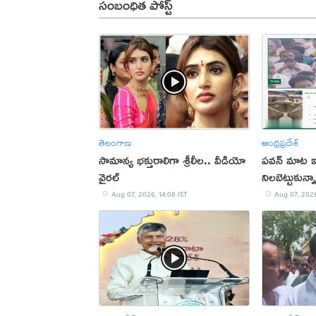
సంబంధిత పోస్ట్
తెలంగాణ
ఆంధ్రప్రదేశ్
సామాన్య భక్తురాలిగా శ్రీలీల.. వీడియో
పవన్ మాట ఇచ
వైరల్
నిలబెట్టుకున
Aug 07, 2026, 14:08 IST
Aug 07, 2026