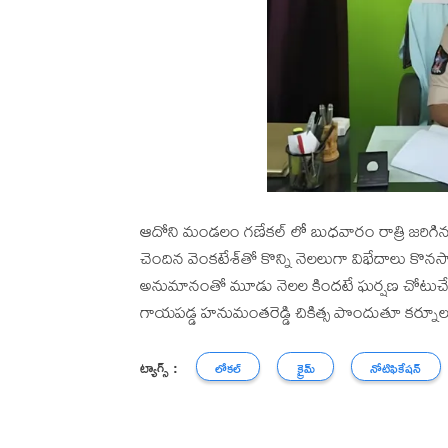
ఆదోని మండలం గణేకల్ లో బుధవారం రాత్రి జరిగిన 
చెందిన వెంకటేశ్‌తో కొన్ని నెలలుగా విభేదాలు కొనసా
అనుమానంతో మూడు నెలల కిందటే ఘర్షణ చోటుచేసుక
గాయపడ్డ హనుమంతరెడ్డి చికిత్స పొందుతూ కర్నూలుల
ట్యాగ్స్ :
లోకల్
క్రైమ్
నోటిఫికేషన్