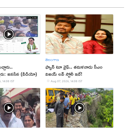
తెలంగాణ
్చారు..
ఫ్యాన్ టూ వైఫ్.. తమిళనాడు సీఎం
్నారు: జనసేన (వీడియో)
విజయ్ లవ్ స్టోరీ ఇదే!
, 14:08 IST
Aug 07, 2026, 14:08 IST