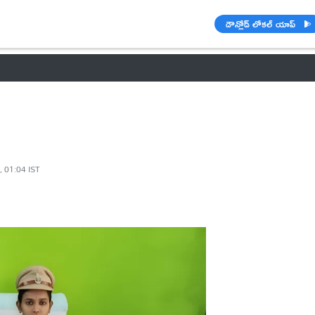
డౌన్లోడ్ లోకల్ యాప్
వాతావరణం
🌟 వాట్సాప్ STATUS
వినోదం
పంచాంగం
రాశి ఫలాల
, 01:04 IST