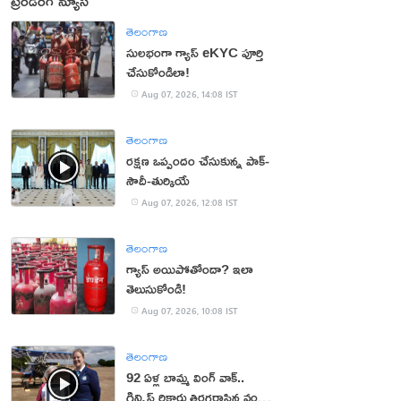
ట్రెండింగ్ న్యూస్
తెలంగాణ
సులభంగా గ్యాస్ eKYC పూర్తి
చేసుకోండిలా!
Aug 07, 2026, 14:08 IST
తెలంగాణ
రక్షణ ఒప్పందం చేసుకున్న పాక్‌-
సౌదీ-తుర్కియే
Aug 07, 2026, 12:08 IST
తెలంగాణ
గ్యాస్ అయిపోతోందా? ఇలా
తెలుసుకోండి!
Aug 07, 2026, 10:08 IST
తెలంగాణ
92 ఏళ్ల బామ్మ వింగ్ వాక్..
గిన్నిస్ రికార్డు తిరగరాసిన వండర్