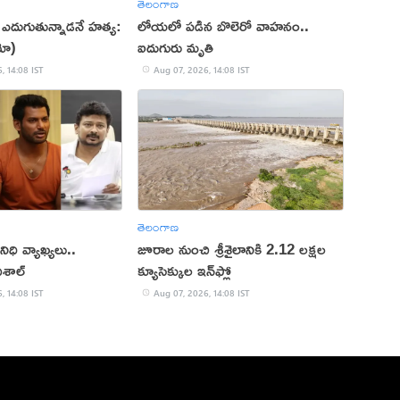
తెలంగాణ
ఎదుగుతున్నాడనే హత్య:
లోయలో పడిన బొలెరో వాహనం..
ియో)
ఐదుగురు మృతి
, 14:08 IST
Aug 07, 2026, 14:08 IST
తెలంగాణ
ిధి వ్యాఖ్యలు..
జూరాల నుంచి శ్రీశైలానికి 2.12 లక్షల
ిశాల్
క్యూసెక్కుల ఇన్‌ఫ్లో
, 14:08 IST
Aug 07, 2026, 14:08 IST