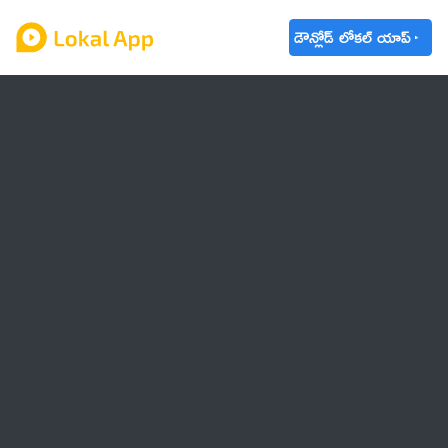
డౌన్లోడ్ లోకల్ యాప్
ఆంధ్రప్రదేశ్
తెలంగాణ
ఉద్యోగాలు
ట్రెండింగ్
వాతావరణం
బడ్జెట్ 2023-24
🌟 వాట్సాప్ STATUS