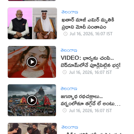
తెలంగాణ
ఖతార్ మాజీ ఎమిర్ మృతికి
ప్రధాని మోదీ సంతాపం
Jul 16, 2026, 16:07 IST
తెలంగాణ
VIDEO: భార్యను చంపి..
బెడ్‌రూమ్‌లోనే పూడ్చిపెట్టిన భర్త!
Jul 16, 2026, 16:07 IST
తెలంగాణ
జగన్నాథ రథచక్రాలు..
వర్షంలోనూ తగ్గేదే లే అంటున్న
భక్తులు
Jul 16, 2026, 16:07 IST
తెలంగాణ