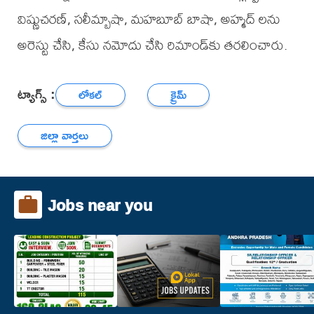
విష్ణుచరణ్, సలీమ్బాషా, మహబూబ్ బాషా, అహ్మద్ లను
అరెస్టు చేసి, కేసు నమోదు చేసి రిమాండ్‌కు తరలించారు.
ట్యాగ్స్ :
లోకల్
క్రైమ్
జిల్లా వార్తలు
Jobs near you