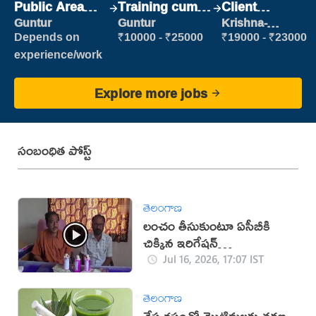
Public Area
Training cum
Client
Cleaner
Placement
Relationship
Guntur
Guntur
Krishna-
vijayawada
Executive
Depends on
₹10000 - ₹25000
₹19000 - ₹23000
experience/work
Explore more jobs
సంబంధిత పోస్ట్
తెలంగాణ
లంచం తీసుకుంటూ ఏసీబీకి
చిక్కిన ఇరిగేషన్
అధికారులు(వీడియో)
Jul 16, 2026, 17:07 IST
తెలంగాణ
వేప రసంతో మొటిమలకు తక్షణ