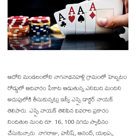
ఆదోని మండలంలోని నాగనాథనహళ్లి గ్రామంలో హెబ్బటం
రోడ్డులో ఆదివారం పేకాట ఆడుతున్న ఎనిమిది మందిని
అదుపులోకి తీసుకున్నట్లు ఇస్వీ ఎస్సై డాక్టర్ నాయక్
తెలిపారు. ఎస్సై నాయక్ తెలిపిన వివరాల ప్రకారం
నిందితుల నుంచి రూ. 16, 100 నగదు స్వాధీనం
చేసుకున్నారు. నాగరాజు, హనీష్, ఆనంద్, యల్లప్ప,