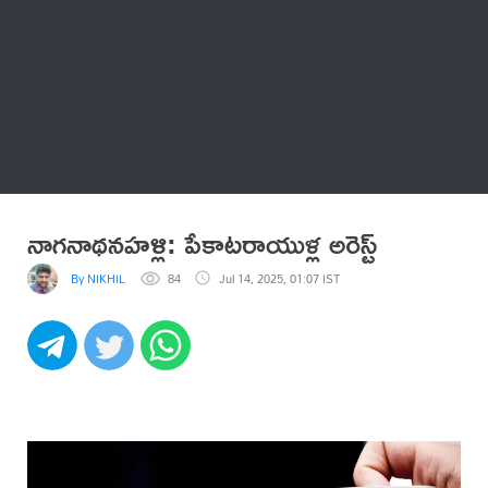
Thatstelugu
బిగ్ బాస్
అనేకం
నాగనాథనహళ్లి: పేకాటరాయుళ్ల అరెస్ట్
By NIKHIL
84
Jul 14, 2025, 01:07 IST