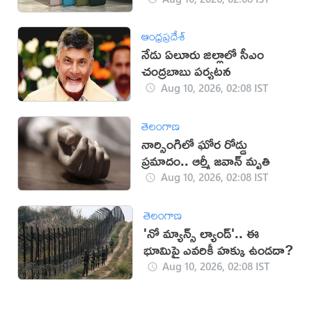
ఆంధ్రప్రదేశ్
నేడు ఏలూరు జిల్లాలో సీఎం
చంద్రబాబు పర్యటన
Aug 10, 2026, 02:08 IST
తెలంగాణ
నార్సింగిలో ఘోర రోడ్డు
ప్రమాదం.. ఆర్మీ జవాన్ మృతి
Aug 10, 2026, 02:08 IST
తెలంగాణ
'నో మ్యాన్స్ ల్యాండ్'.. ఈ
భూమిపై ఎవరికీ హక్కు ఉండదా?
Aug 10, 2026, 02:08 IST