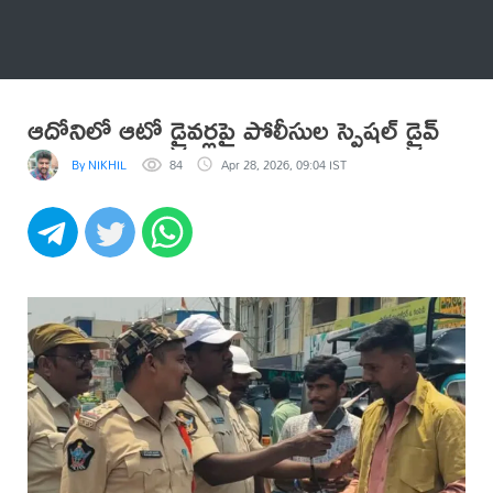
అనేకం
ఆదోనిలో ఆటో డ్రైవర్లపై పోలీసుల స్పెషల్ డ్రైవ్
By NIKHIL
84
Apr 28, 2026, 09:04 IST