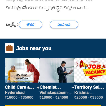
నియంత్రించేందుకు ఈ స్పెషల్ డ్రైవ్ నిర్వహించారు.
ట్యాగ్స్ :
లోకల్
పరిపాలన
Jobs near you
Child Care and
Chemist
Territory Sales
Patient care
Production
Manager
Hyderabad
Vishakapatnam-
Krishna-
new
vijayawada
Executive
₹16000 - ₹35000
₹18000 - ₹24000
₹25000 - ₹33000