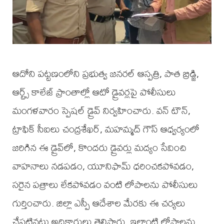
ఆదోని పట్టణంలోని ప్రభుత్వ జనరల్ ఆస్పత్రి, పాత బ్రిడ్జి,
ఆర్ట్స్ కాలేజ్ ప్రాంతాల్లో ఆటో డ్రైవర్లపై పోలీసులు
మంగళవారం స్పెషల్ డ్రైవ్ నిర్వహించారు. వన్ టౌన్,
ట్రాఫిక్ సీఐలు చంద్రశేఖర్, మహమ్మద్ గౌస్ ఆధ్వర్యంలో
జరిగిన ఈ డ్రైవ్‌లో, కొందరు డ్రైవర్లు మద్యం సేవించి
వాహనాలు నడపడం, యూనిఫామ్ ధరించకపోవడం,
సరైన పత్రాలు లేకపోవడం వంటి లోపాలను పోలీసులు
గుర్తించారు. జిల్లా ఎస్పీ ఆదేశాల మేరకు ఈ చర్యలు
చేపట్టినట్లు అధికారులు తెలిపారు. ఇలాంటి లోపాలను