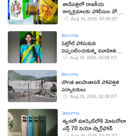
తాడిపత్రిలో రాజకీయ
కార్యక్రమాలకు పోలీసుల నో
ఎంట్రీ
Aug 10, 2026, 02:08 IST
తెలంగాణ
పెట్రోల్ పోసుకుని
నిప్పంటించుకున్న వివాహిత
మృతి
Aug 10, 2026, 02:08 IST
తెలంగాణ
బొగత జలపాతానికి పోటెత్తిన
పర్యాటకులు
Aug 10, 2026, 02:08 IST
తెలంగాణ
త్వరలో మార్కెట్‌లోకి మోటరోలా
ఎడ్జ్ 70 నియో స్మార్ట్‌ఫోన్
Aug 10, 2026, 02:08 IST