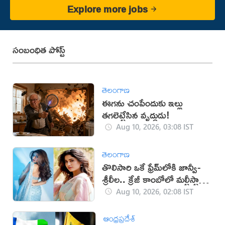
Explore more jobs
సంబంధిత పోస్ట్
తెలంగాణ
ఈగను చంపేందుకు ఇల్లు
తగలెట్టేసిన వృద్ధుడు!
Aug 10, 2026, 03:08 IST
తెలంగాణ
తొలిసారి ఒకే ఫ్రేమ్‌లోకి జాన్వీ-
శ్రీలీల.. క్రేజీ కాంబోలో మల్టీస్టారర్
సినిమా?
Aug 10, 2026, 02:08 IST
ఆంధ్రప్రదేశ్