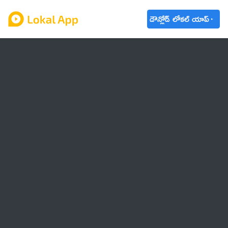
డౌన్లోడ్ లోకల్ యాప్
ఆంధ్రప్రదేశ్
తెలంగాణ
ఉద్యోగాలు
ట్రెండింగ్
వాతావరణం
🌟 వాట్సాప్ STATUS
వినోదం