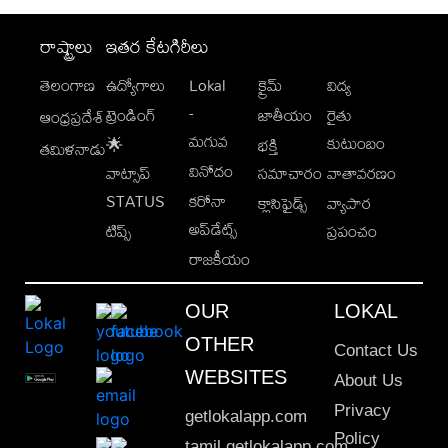
రాష్ట్రాలు
ఇతర కేటగిరీలు
తెలంగాణ
ఉద్యోగాలు
Lokal
క్రైమ్
విద్య
-
ట్రెండింగ్
జాతీయం
రైతు
ఆంధ్రప్రదేశ్
మగువ
కుటుంబం
🌟
భక్తి
తమిళనాడు
వినోదం
వాట్సాప్
సమాచారం
వాతావరణం
STATUS
కరోనా
క్లాసిఫైడ్స్
వ్యాపార
అప్‌డేట్స్
టిప్స్
ప్రపంచం
రాజకీయం
OUR
LOKAL
OTHER
Contact Us
WEBSITES
About Us
Privacy
getlokalapp.com
Policy
tamil.getlokalapp.com