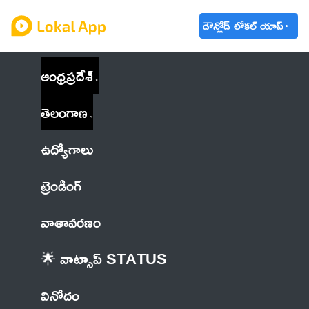
డౌన్లోడ్ లోకల్ యాప్
ఆంధ్రప్రదేశ్
తెలంగాణ
ఉద్యోగాలు
ట్రెండింగ్
వాతావరణం
🌟 వాట్సాప్ STATUS
వినోదం