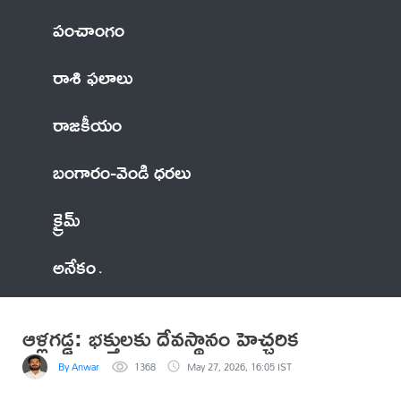
పంచాంగం
రాశి ఫలాలు
రాజకీయం
బంగారం-వెండి ధరలు
క్రైమ్
అనేకం
ఆళ్లగడ్డ: భక్తులకు దేవస్థానం హెచ్చరిక
By Anwar
1368
May 27, 2026, 16:05 IST