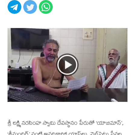
శ్రీ లక్ష్మి నరసింహ స్వామి దేవస్థానం పేరుతో ‘యాజమాన్’,
‘శ్రీమందిర్’ వంటి అనధికారిక యాప్‌లు, వెబ్‌సైట్లు సేవల