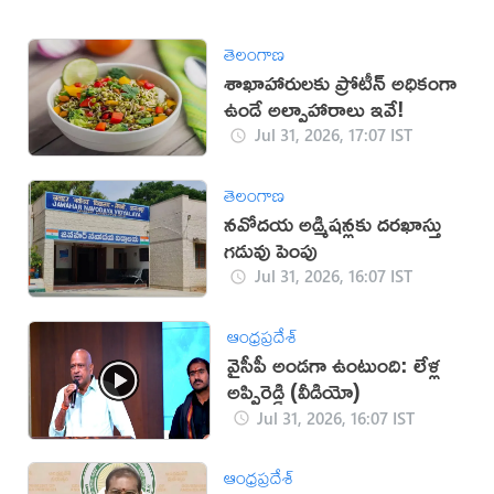
తెలంగాణ
శాఖాహారులకు ప్రోటీన్ అధికంగా
ఉండే అల్పాహారాలు ఇవే!
Jul 31, 2026, 17:07 IST
తెలంగాణ
నవోదయ అడ్మిషన్లకు దరఖాస్తు
గడువు పెంపు
Jul 31, 2026, 16:07 IST
ఆంధ్రప్రదేశ్
వైసీపీ అండగా ఉంటుంది: లేళ్ల
అప్పిరెడ్డి (వీడియో)
Jul 31, 2026, 16:07 IST
ఆంధ్రప్రదేశ్