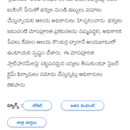
బుకింగ్ పేరుతో భక్తుల నుండి డబ్బులు వసూలు
చేస్తున్నాయని ఆలయ అధికారులు హెచ్చరించారు. భక్తులు
ఇటువంటి మోసపూరిత ప్రకటనలను నమ్మవద్దని, అధికారిక
సేవలు కేవలం ఆలయ కౌంటర్ల ద్వారానే అందుబాటులో
ఉంటాయని స్పష్టం చేశారు. ఈ మోసపూరిత
ప్లాట్‌ఫారమ్‌లపై చట్టపరమైన చర్యలు తీసుకుంటూ సైబర్
క్రైమ్ ఫిర్యాదులు నమోదు చేస్తున్నట్లు అధికారులు
తెలిపారు.
ట్యాగ్స్ :
లోకల్
ఇతర కంటెంట్
జిల్లా వార్తలు