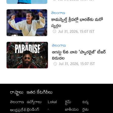
తెలంగాణ
కామన్వెల్త్ క్రీడల్లో భారత్‌కు మరో
స్వర్ణం
Jul 31, 2026, 15:07 IST
తెలంగాణ
ఆగస్టు 6న నాని 'ప్యారడైజ్' టీజర్
విడుదల
Jul 31, 2026, 15:07 IST
రాష్ట్రాలు
ఇతర కేటగిరీలు
తెలంగాణ
ఉద్యోగాలు
Lokal
క్రైమ్
విద్య
-
ట్రెండింగ్
జాతీయం
రైతు
ఆంధ్రప్రదేశ్