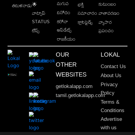
మగువ
కుటుంబం
🌟
భక్తి
తమిళనాడు
వినోదం
వాట్సాప్
సమాచారం
వాతావరణం
STATUS
కరోనా
క్లాసిఫైడ్స్
వ్యాపార
అప్‌డేట్స్
టిప్స్
ప్రపంచం
రాజకీయం
OUR
LOKAL
OTHER
Contact Us
WEBSITES
About Us
Privacy
getlokalapp.com
Policy
tamil.getlokalapp.com
Terms &
Conditions
Advertise
with us