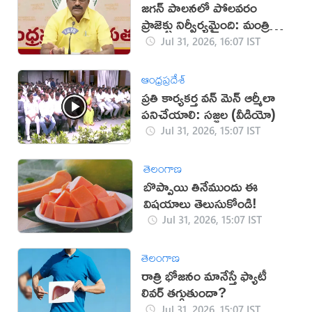
జగన్‌ పాలనలో పోలవరం
ప్రాజెక్టు నిర్వీర్యమైంది: మంత్రి
నిమ్మల
Jul 31, 2026, 16:07 IST
ఆంధ్రప్రదేశ్
ప్రతి కార్యకర్త వన్ మెన్ ఆర్మీలా
పనిచేయాలి: సజ్జల (వీడియో)
Jul 31, 2026, 15:07 IST
తెలంగాణ
బొప్పాయి తినేముందు ఈ
విషయాలు తెలుసుకోండి!
Jul 31, 2026, 15:07 IST
తెలంగాణ
రాత్రి భోజనం మానేస్తే ఫ్యాటీ
లివర్ తగ్గుతుందా?
Jul 31, 2026, 15:07 IST