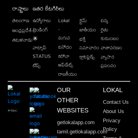
రాష్ట్రాలు
ఇతర కేటగిరీలు
తెలంగాణ
ఉద్యోగాలు
Lokal
క్రైమ్
విద్య
-
ట్రెండింగ్
జాతీయం
రైతు
ఆంధ్రప్రదేశ్
మగువ
కుటుంబం
🌟
భక్తి
తమిళనాడు
వినోదం
వాట్సాప్
సమాచారం
వాతావరణం
STATUS
కరోనా
క్లాసిఫైడ్స్
వ్యాపార
అప్‌డేట్స్
టిప్స్
ప్రపంచం
రాజకీయం
OUR
LOKAL
OTHER
Contact Us
WEBSITES
About Us
Privacy
getlokalapp.com
Policy
tamil.getlokalapp.com