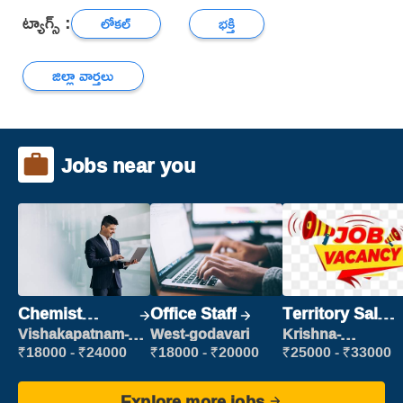
ట్యాగ్స్ :
లోకల్
భక్తి
జిల్లా వార్తలు
Jobs near you
Chemist
Office Staff
Territory Sales
Production
Manager
Vishakapatnam-
West-godavari
Krishna-
new
vijayawada
Executive
₹18000 - ₹24000
₹18000 - ₹20000
₹25000 - ₹33000
Explore more jobs