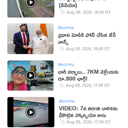
(వీడియో)
Aug 08, 2026, 18:08 IST
తెలంగాణ
ప్రధాని మోదీకి ఫోన్ చేసిన జేడీ
వాన్స్
Aug 08, 2026, 18:08 IST
తెలంగాణ
భారీ వర్షాలు.. 7KM వెళ్లేందుకు
రూ.800 ఛార్జ్!
Aug 08, 2026, 17:08 IST
తెలంగాణ
VIDEO: 7వ తరగతి బాలికను
ఢీకొట్టిన స్కోర్పియో కారు
Aug 08, 2026, 17:08 IST