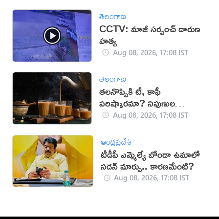
తెలంగాణ
CCTV: మాజీ సర్పంచ్ దారుణ
హత్య
Aug 08, 2026, 17:08 IST
తెలంగాణ
తలనొప్పికి టీ, కాఫీ
పరిష్కారమా? నిపుణుల
సూచనలు ఇవే!
Aug 08, 2026, 17:08 IST
ఆంధ్రప్రదేశ్
టీడీపీ ఎమ్మెల్యే బోండా ఉమాలో
సడన్‌ మార్పు.. కారణమేంటి?
Aug 08, 2026, 17:08 IST