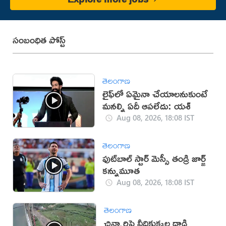
సంబంధిత పోస్ట్
తెలంగాణ
లైఫ్‌లో ఏమైనా చేయాలనుకుంటే
మనల్ని ఏదీ ఆపలేదు: యశ్
Aug 08, 2026, 18:08 IST
తెలంగాణ
ఫుట్‌బాల్ స్టార్ మెస్సీ తండ్రి జార్జ్
కన్నుమూత
Aug 08, 2026, 18:08 IST
తెలంగాణ
చిన్నారిపై వీధికుక్కల దాడి