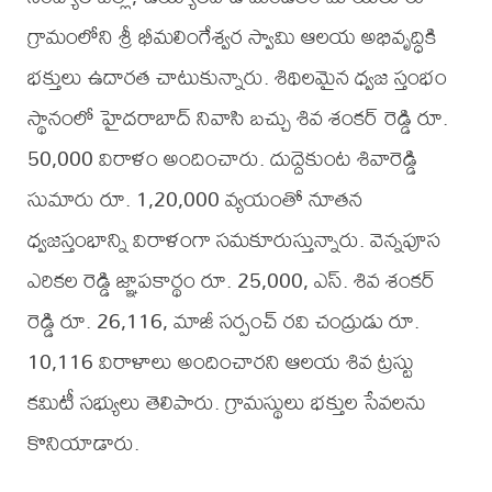
గ్రామంలోని శ్రీ భీమలింగేశ్వర స్వామి ఆలయ అభివృద్ధికి
భక్తులు ఉదారత చాటుకున్నారు. శిథిలమైన ధ్వజ స్తంభం
స్థానంలో హైదరాబాద్ నివాసి బచ్చు శివ శంకర్ రెడ్డి రూ.
50,000 విరాళం అందించారు. దుద్దెకుంట శివారెడ్డి
సుమారు రూ. 1,20,000 వ్యయంతో నూతన
ధ్వజస్తంభాన్ని విరాళంగా సమకూరుస్తున్నారు. వెన్నపూస
ఎరికల రెడ్డి జ్ఞాపకార్థం రూ. 25,000, ఎస్. శివ శంకర్
రెడ్డి రూ. 26,116, మాజీ సర్పంచ్ రవి చంద్రుడు రూ.
10,116 విరాళాలు అందించారని ఆలయ శివ ట్రస్టు
కమిటీ సభ్యులు తెలిపారు. గ్రామస్థులు భక్తుల సేవలను
కొనియాడారు.