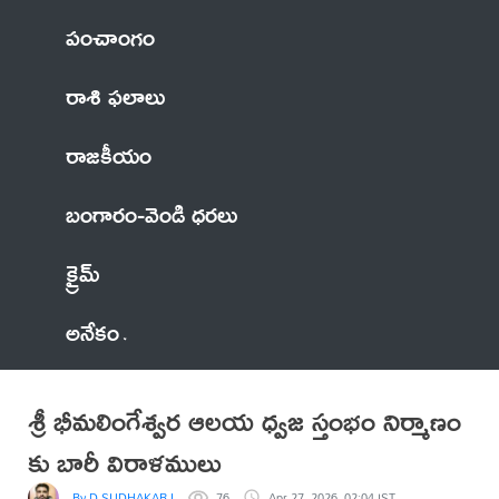
పంచాంగం
రాశి ఫలాలు
రాజకీయం
బంగారం-వెండి ధరలు
క్రైమ్
అనేకం
శ్రీ భీమలింగేశ్వర ఆలయ ధ్వజ స్తంభం నిర్మాణం
కు బారీ విరాళములు
By D.SUDHAKAR REDDY
76
Apr 27, 2026, 02:04 IST