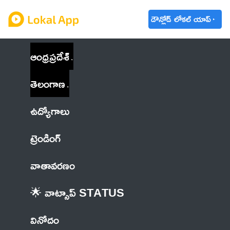
డౌన్లోడ్ లోకల్ యాప్
ఆంధ్రప్రదేశ్
తెలంగాణ
ఉద్యోగాలు
ట్రెండింగ్
వాతావరణం
🌟 వాట్సాప్ STATUS
వినోదం