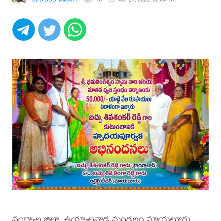
నంద్యాల జిల్లా, ఉయ్యాలవాడ మండలం మాయలూరు