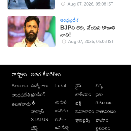
Aug 07, 2026, 05:08 IST
ఆంధ్రప్రదేశ్
BJPని లెక్క చేయని కొడాలి
నాని!
Aug 07, 2026, 05:08 IST
రాష్ట్రాలు
ఇతర కేటగిరీలు
తెలంగాణ
ఉద్యోగాలు
Lokal
క్రైమ్
విద్య
-
ట్రెండింగ్
జాతీయం
రైతు
ఆంధ్రప్రదేశ్
మగువ
కుటుంబం
🌟
భక్తి
తమిళనాడు
వినోదం
వాట్సాప్
సమాచారం
వాతావరణం
STATUS
కరోనా
క్లాసిఫైడ్స్
వ్యాపార
అప్‌డేట్స్
టిప్స్
ప్రపంచం