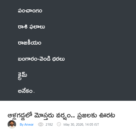
పంచాంగం
రాశి ఫలాలు
రాజకీయం
బంగారం-వెండి ధరలు
క్రైమ్
అనేకం
ఆళ్లగడ్డలో మోస్తరు వర్షం.. ప్రజలకు ఊరట
By Anwar
2182
May 30, 2026, 14:05 IST