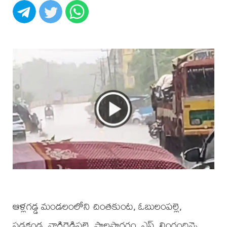
ఆళ్లగడ్డ మండలంలోని చింతకుంట, ఓబులంపల్లె,
పడకండ్ల, నాగిరెడ్డిపల్లె, పాలసాగరం, ఎస్. లింగందిన్నె