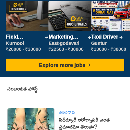
Field
Marketing
Taxi Driver
Marketing
Executive
Kurnool
East-godavari
Guntur
Executive
₹20000 - ₹30000
₹22500 - ₹30000
₹13000 - ₹30000
Explore more jobs
సంబంధిత పోస్ట్
తెలంగాణ
పెడిక్యూర్ ఆరోగ్యానికి ఎంత
ప్రమాదమో తెలుసా?