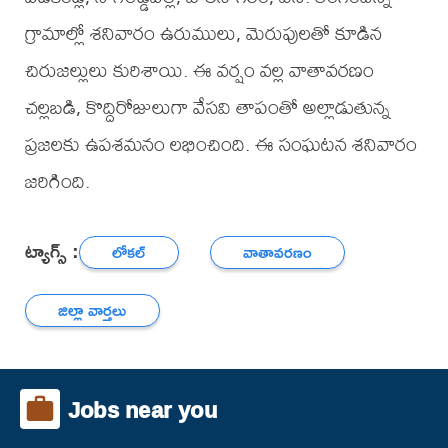
గ్రామాల్లో శనివారం ఉరుములు, మెరుపులతో కూడిన
చిరుజల్లులు కురిశాయి. ఈ వర్షం వల్ల వాతావరణం
చల్లబడి, కొద్దిరోజులుగా వేసవి తాపంతో అల్లాడుతున్న
ప్రజలకు ఉపశమనం లభించింది. ఈ సంఘటన శనివారం
జరిగింది.
ట్యాగ్స్ :
లోకల్
వాతావరణం
జిల్లా వార్తలు
Jobs near you