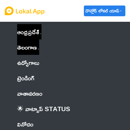
డౌన్లోడ్ లోకల్ యాప్
ఆంధ్రప్రదేశ్
తెలంగాణ
ఉద్యోగాలు
ట్రెండింగ్
వాతావరణం
🌟 వాట్సాప్ STATUS
వినోదం