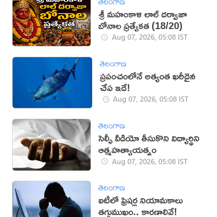
తెలంగాణ
శ్రీ మహంకాళి లాల్ దర్వాజా
బోనాల ప్రత్యేకత (18/20)
Aug 07, 2026, 05:08 IST
తెలంగాణ
ప్రపంచంలోనే అత్యంత ఖరీదైన
చేప ఇదే!
Aug 07, 2026, 05:08 IST
తెలంగాణ
సెల్ఫీ వీడియో తీసుకొని విద్యార్థిని
ఆత్మహత్యాయత్నం
Aug 07, 2026, 05:08 IST
తెలంగాణ
ఐటీలో ఫ్రెషర్ల నియామకాలు
తగ్గుముఖం.. కారణాలివే!