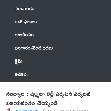
పంచాంగం
రాశి ఫలాలు
రాజకీయం
బంగారం-వెండి ధరలు
క్రైమ్
అనేకం
నంద్యాల : షర్మిలా రెడ్డి పర్యటన పర్యటన
విజయవంతం చెయ్యండి
By SYED FASEEHULLAH KHADRI
63
Jun 10, 2025, 14:06 IST