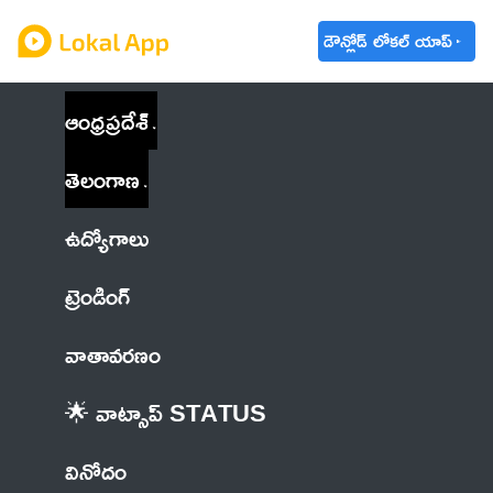
డౌన్లోడ్ లోకల్ యాప్
ఆంధ్రప్రదేశ్
తెలంగాణ
ఉద్యోగాలు
ట్రెండింగ్
వాతావరణం
🌟 వాట్సాప్ STATUS
వినోదం