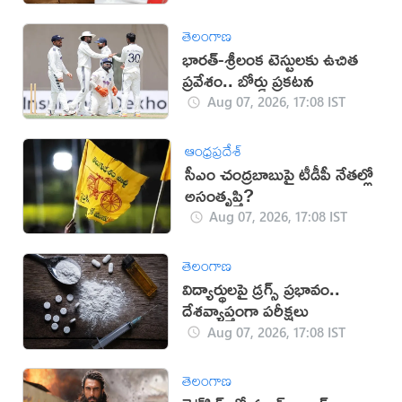
తెలంగాణ
భారత్-శ్రీలంక టెస్టులకు ఉచిత
ప్రవేశం.. బోర్డు ప్రకటన
Aug 07, 2026, 17:08 IST
ఆంధ్రప్రదేశ్
సీఎం చంద్రబాబుపై టీడీపీ నేతల్లో
అసంతృప్తి?
Aug 07, 2026, 17:08 IST
తెలంగాణ
విద్యార్థులపై డ్రగ్స్ ప్రభావం..
దేశవ్యాప్తంగా పరీక్షలు
Aug 07, 2026, 17:08 IST
తెలంగాణ