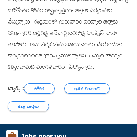
బలోపేతం కోసం రాష్ట్రవ్యాప్తంగా జిల్లాల పర్యటనలు
చేస్తున్నారు. ఈక్రమంలో గురువారం నంద్యాల జిల్లాకు
వస్తున్నారని ఆర్లగడ్డ ఇన్‌చార్జి బరగొడ్ల హుస్సేన్ బాషా
తెలిపారు. ఆమె పర్యటనను విజయవంతం చేయేందుకు
కార్యకర్తలందరూ భాగస్వాములవ్వాలని, బస్సుల సౌకర్యం
కల్పించామని మంగళవారం పేర్కొన్నారు.
ట్యాగ్స్ :
లోకల్
ఇతర కంటెంట్
జిల్లా వార్తలు
Jobs near you