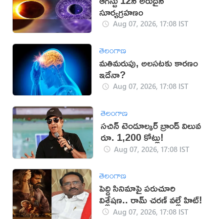
ఆగస్టు 12న అరుదైన
సూర్యగ్రహణం
Aug 07, 2026, 17:08 IST
తెలంగాణ
మతిమరుపు, అలసటకు కారణం
ఇదేనా?
Aug 07, 2026, 17:08 IST
తెలంగాణ
సచిన్ టెండూల్కర్ బ్రాండ్ విలువ
రూ. 1,200 కోట్లు!
Aug 07, 2026, 17:08 IST
తెలంగాణ
పెద్ది సినిమాపై పరుచూరి
విశ్లేషణ.. రామ్ చరణ్ వల్లే హిట్!
Aug 07, 2026, 17:08 IST