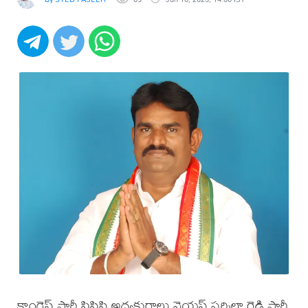
కాంగ్రెస్ పార్టీ పిసిసి అధ్యక్షురాలు వైయస్ షర్మిలా రెడ్డి పార్టీ