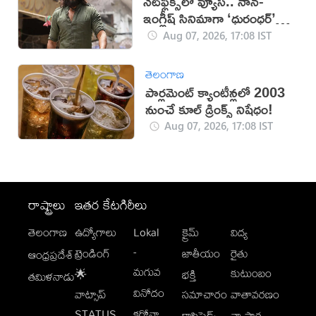
నెట్‌ఫ్లిక్స్‌లో వ్యూస్.. నాన్-
ఇంగ్లీష్ సినిమాగా ‘ధురంధర్’
రికార్డు
Aug 07, 2026, 17:08 IST
తెలంగాణ
పార్లమెంట్ క్యాంటీన్లలో 2003
నుంచే కూల్ డ్రింక్స్ నిషేధం!
Aug 07, 2026, 17:08 IST
రాష్ట్రాలు
ఇతర కేటగిరీలు
తెలంగాణ
ఉద్యోగాలు
Lokal
క్రైమ్
విద్య
-
ట్రెండింగ్
జాతీయం
రైతు
ఆంధ్రప్రదేశ్
మగువ
కుటుంబం
🌟
భక్తి
తమిళనాడు
వినోదం
వాట్సాప్
సమాచారం
వాతావరణం
STATUS
కరోనా
క్లాసిఫైడ్స్
వ్యాపార