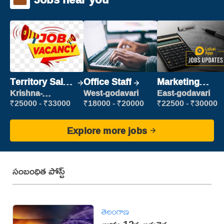
Territory Sales
Office Staff
Marketing
Manager
Executive
Krishna-
West-godavari
East-godavari
vijayawada
₹25000 - ₹33000
₹18000 - ₹20000
₹22500 - ₹30000
Explore more jobs
సంబంధిత పోస్ట్
తెలంగాణ