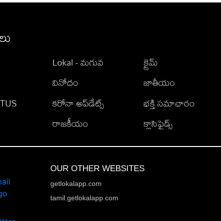
ీలు
Lokal - మగువ
క్రైమ్
వినోదం
జాతీయం
TATUS
కరోనా అప్‌డేట్స్
భక్తి సమాచారం
రాజకీయం
క్లాసిఫైడ్స్
OUR OTHER WEBSITES
getlokalapp.com
tamil.getlokalapp.com