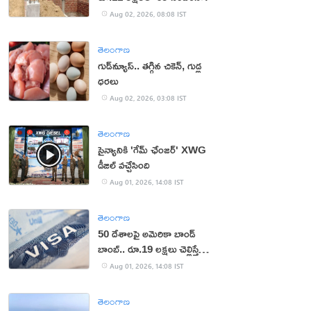
Aug 02, 2026, 08:08 IST
తెలంగాణ
గుడ్‌న్యూస్.. తగ్గిన చికెన్, గుడ్ల
ధరలు
Aug 02, 2026, 03:08 IST
తెలంగాణ
సైన్యానికి 'గేమ్ ఛేంజర్' XWG
డీజిల్ వచ్చేసింది
Aug 01, 2026, 14:08 IST
తెలంగాణ
50 దేశాలపై అమెరికా బాండ్
బాంబ్.. రూ.19 లక్షలు చెల్లిస్తేనే
వీసా!
Aug 01, 2026, 14:08 IST
తెలంగాణ