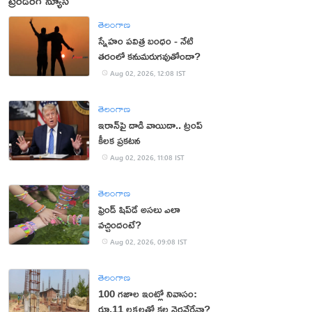
ట్రెండింగ్ న్యూస్
తెలంగాణ
స్నేహం పవిత్ర బంధం - నేటి
తరంలో కనుమరుగవుతోందా?
Aug 02, 2026, 12:08 IST
తెలంగాణ
ఇరాన్‌పై దాడి వాయిదా.. ట్రంప్
కీలక ప్రకటన
Aug 02, 2026, 11:08 IST
తెలంగాణ
ఫ్రెండ్ షిప్‌డే అసలు ఎలా
వచ్చిందంటే?
Aug 02, 2026, 09:08 IST
తెలంగాణ
100 గజాల ఇంట్లో నివాసం:
రూ.11 లక్షలతో కల నెరవేరేనా?