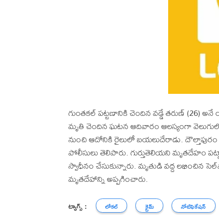
గుంతకల్ పట్టణానికి చెందిన వడ్డే తరుణ్ (26) అనే
మృతి చెందిన ఘటన ఆదివారం ఆలస్యంగా వెలుగులోకి
నుంచి ఆదోనికి రైలులో బయలుదేరాడు. దౌల్తాపురం సమ
పోలీసులు తెలిపారు. గుర్తుతెలియని మృతదేహం పట
స్వాధీనం చేసుకున్నారు. మృతుడి వద్ద లభించిన సె
మృతదేహాన్ని అప్పగించారు.
ట్యాగ్స్ :
లోకల్
క్రైమ్
నోటిఫికేషన్