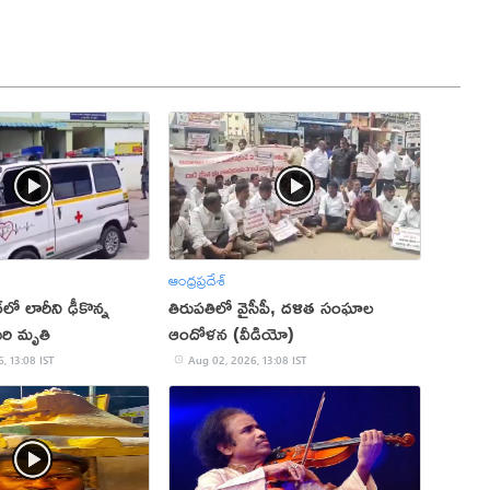
ఆంధ్రప్రదేశ్
లో లారీని ఢీకొన్న
తిరుపతిలో వైసీపీ, దళిత సంఘాల
ురి మృతి
ఆందోళన (వీడియో)
, 13:08 IST
Aug 02, 2026, 13:08 IST