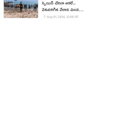
స్పెయిన్ చేరినా ఆకలే..
వెనుదిరిగిన వేలాది మంది
వలసదారులు
Aug 01, 2026, 12:08 IST