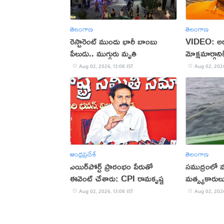
తెలంగాణ
తెలంగాణ
రెస్టారెంట్ ముందు భారీ బాంబు
VIDEO: అ
పేలుడు.. ముగ్గురు మృతి
మోక్షమార్గాన
Aug 02, 2026, 13:08 IST
Aug 02, 2026
ఆంధ్రప్రదేశ్
తెలంగాణ
ఎయిర్‌పోర్ట్ ప్రారంభం పేరుతో
సముద్రంలో 
ఈవెంట్ చేశారు: CPI రామకృష్ణ
మత్స్యకారులు
Aug 02, 2026, 13:08 IST
Aug 02, 2026