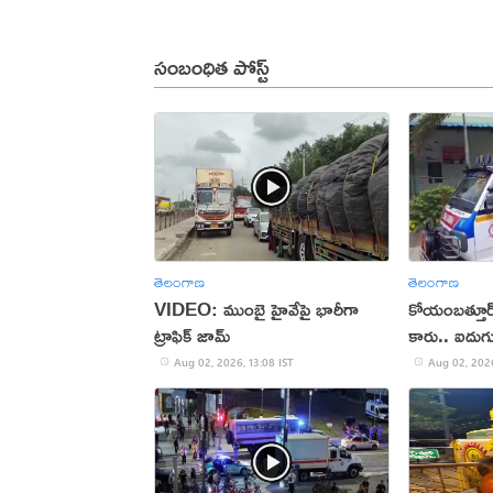
సంబంధిత పోస్ట్
తెలంగాణ
తెలంగాణ
VIDEO: ముంబై హైవేపై భారీగా
కోయంబత్తూర్‌
ట్రాఫిక్ జామ్
కారు.. ఐదుగ
Aug 02, 2026, 13:08 IST
Aug 02, 2026