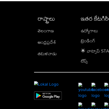
రాష్ట్రాలు
ఇతర కేటగిర
తెలంగాణ
ఉద్యోగాలు
ట్రెండింగ్
ఆంధ్రప్రదేశ్
🌟 వాట్సాప్ S
తమిళనాడు
టిప్స్