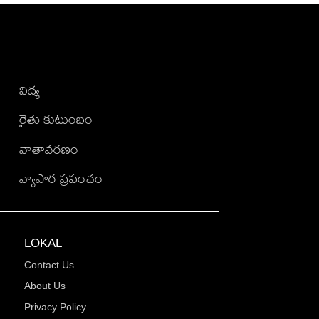
విద్య
రైతు కుటుంబం
వాతావరణం
వ్యాపార ప్రపంచం
LOKAL
Contact Us
About Us
Privacy Policy