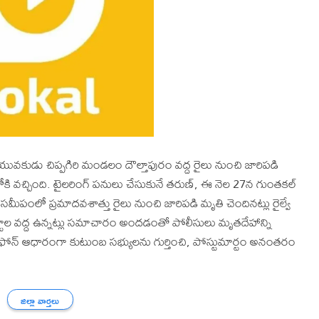
 యువకుడు చిప్పగిరి మండలం దౌల్తాపురం వద్ద రైలు నుంచి జారిపడి
 వచ్చింది. టైలరింగ్ పనులు చేసుకునే తరుణ్, ఈ నెల 27న గుంతకల్
ీపంలో ప్రమాదవశాత్తు రైలు నుంచి జారిపడి మృతి చెందినట్లు రైల్వే
్టాల వద్ద ఉన్నట్లు సమాచారం అందడంతో పోలీసులు మృతదేహాన్ని
ల్‌ఫోన్ ఆధారంగా కుటుంబ సభ్యులను గుర్తించి, పోస్టుమార్టం అనంతరం
జిల్లా వార్తలు