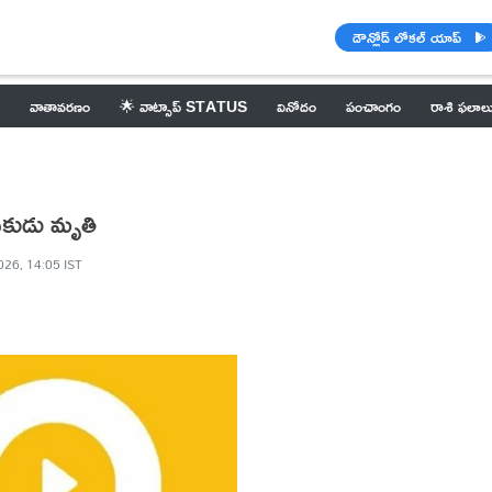
డౌన్లోడ్ లోకల్ యాప్
వాతావరణం
🌟 వాట్సాప్ STATUS
వినోదం
పంచాంగం
రాశి ఫలాల
వకుడు మృతి
026, 14:05 IST