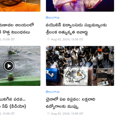
తెలంగాణ
రుణాచల ఆలయంలో
వయొలిన్‌ విద్వాంసుడు సుబ్రమణ్యంకు
ికి కొత్త నిబంధనలు
శ్రీలంక అత్యున్నత అవార్డు
, 13:08 IST
Aug 02, 2026, 13:08 IST
తెలంగాణ
మునిగిన పడవ..
చైనాలో ఏఐ విప్లవం: లక్షలాది
 సేఫ్ (వీడియో)
ఉద్యోగాలకు ముప్పు
, 13:08 IST
Aug 02, 2026, 13:08 IST