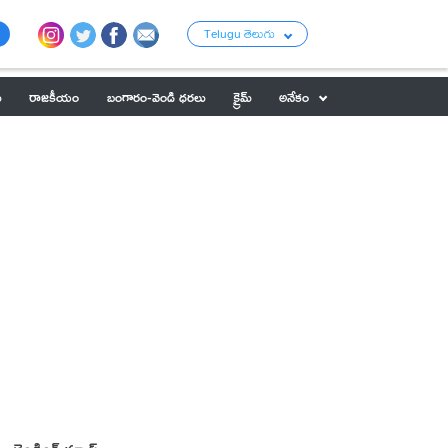
Telugu తెలుగు
ు
రాజకీయం
బంగారం-వెండి ధరలు
క్రైమ్
అనేకం