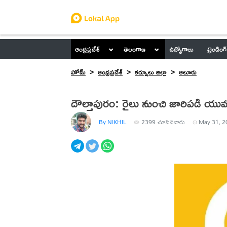
ఆంధ్రప్రదేశ్
తెలంగాణ
ఉద్యోగాలు
ట్రెండింగ్
హోమ్
ఆంధ్రప్రదేశ్
కర్నూలు జిల్లా
ఆలూరు
దౌల్తాపురం: రైలు నుంచి జారిపడి యు
By NIKHIL
2399
చూసినవారు
May 31, 2