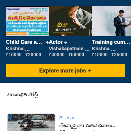
Child Care and
Actor
Training cum
Patient care
Placement
Krishna-
Vishakapatnam-
Krishna-
vijayawada
new
vijayawada
₹16000 - ₹20000
₹40000 - ₹50000
₹10000 - ₹25000
Explore more jobs
సంబంధిత పోస్ట్
తెలంగాణ
దేశవ్యాప్తంగా రుతుపవనాలు..