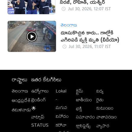
నీరజ్‌, రోహిత్‌, యశ్వీర్‌
Jul 30, 2026, 12:07 IST
తెలంగాణ
దూసుకొచ్చిన కారు.. గాల్లోకి
ఎగిరిపడి వ్యక్తి మృతి (వీడియో)
Jul 30, 2026, 11:07 IST
రాష్ట్రాలు
ఇతర కేటగిరీలు
తెలంగాణ
ఉద్యోగాలు
Lokal
క్రైమ్
విద్య
-
ట్రెండింగ్
జాతీయం
రైతు
ఆంధ్రప్రదేశ్
మగువ
కుటుంబం
🌟
భక్తి
తమిళనాడు
వినోదం
వాట్సాప్
సమాచారం
వాతావరణం
STATUS
కరోనా
క్లాసిఫైడ్స్
వ్యాపార