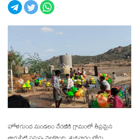
హోళగుంద మండలం నేరణికి గ్రామంలో తీవ్రమైన
తాగునీటి సమస్య నెలకొంది. శుక్రవారం బోర్లు