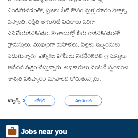
ఎండిపోవడంతో, ప్రజలు నీటి కోసం మైళ్ల దూరం వెళ్లాల్సి
వస్తోంది. రక్షిత తాగునీటి పథకాలు సరిగా
పనిచేయకపోవడం, కొళాయిల్లో నీరు రాకపోవడంతో
గ్రామస్తులు, ముఖ్యంగా మహిళలు, పిల్లలు ఇబ్బందులు
పడుతున్నారు. ఎన్నికల హామీలు నెరవేరలేదని గ్రామస్తులు
ఆవేదన వ్యక్తం చేస్తున్నారు. అధికారులు వెంటనే స్పందించి
శాశ్వత పరిష్కారం చూపాలని కోరుతున్నారు.
ట్యాగ్స్ :
లోకల్
పరిపాలన
Jobs near you