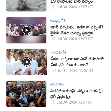
19 రాష్ట్రాలకు భారీ వర్షాల
హెచ్చరిక
Jul 30, 2026, 13:07 IST
ఆంధ్రప్రదేశ్
జగన్‌ పర్యటన.. మహిళా ఎస్సైతో
వైసీపీ నేతల అసభ్య ప్రవర్తన
Jul 30, 2026, 13:07 IST
ఆంధ్రప్రదేశ్
సీదిరి అప్పలరాజు పదో తరగతిలో
స్టేట్ ఫస్ట్ వచ్చారు: జగన్
Jul 30, 2026, 12:07 IST
తెలంగాణ
నిరసనకారులపై చర్యలు ఉండవు:
ఢిల్లీ ప్రభుత్వం
Jul 30, 2026, 12:07 IST