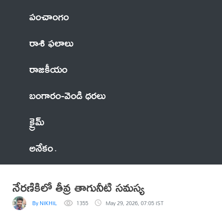
పంచాంగం
రాశి ఫలాలు
రాజకీయం
బంగారం-వెండి ధరలు
క్రైమ్
అనేకం
నేరణికిలో తీవ్ర తాగునీటి సమస్య
By NIKHIL
1355
May 29, 2026, 07:05 IST