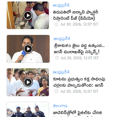
ఆంధ్రప్రదేశ్
తిరుపతిలో బిర్యానీ ఫ్యాక్ట‌రీ
రెస్టారెంట్ సీజ్‌ (వీడియో)
Jul 30, 2026, 12:07 IST
ఆంధ్రప్రదేశ్
శ్రీకాకుళం జైలు వద్ద ఉత్కంఠ..
జగన్ ములాఖత్‌పై సస్పెన్స్!
Jul 30, 2026, 12:07 IST
ఆంధ్రప్రదేశ్
కూటమి ప్రభుత్వం కక్ష సాధింపు
చర్చలకు పాల్పడుతోంది: జగన్
Jul 30, 2026, 12:07 IST
తెలంగాణ
జావెలిన్‌త్రోలో ఫైనల్‌కు చేరిన