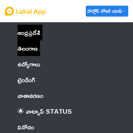
డౌన్లోడ్ లోకల్ యాప్
ఆంధ్రప్రదేశ్
తెలంగాణ
ఉద్యోగాలు
ట్రెండింగ్
వాతావరణం
🌟 వాట్సాప్ STATUS
వినోదం