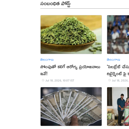
సంబంధిత పోస్ట్
తెలంగాణ
తెలంగాణ
సోంపుతో కలిగే ఆరోగ్య ప్రయోజనాలు
'సెలబ్రేట్ చే
ఇవే!
రిటైర్మెంట్ పై
Jul 18, 2026, 10:07 IST
Jul 18, 2026,