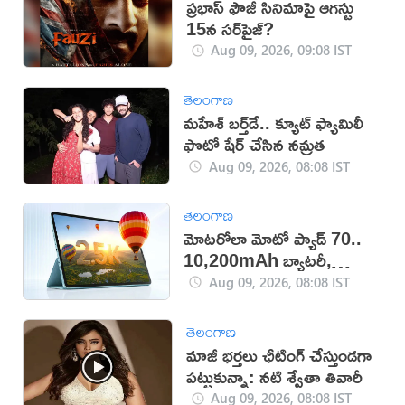
ప్రభాస్ ఫౌజీ సినిమాపై ఆగస్టు
15న సర్‌ప్రైజ్?
Aug 09, 2026, 09:08 IST
తెలంగాణ
మహేశ్‌ బర్త్‌డే.. క్యూట్‌ ఫ్యామిలీ
ఫొటో షేర్ చేసిన నమ్రత
Aug 09, 2026, 08:08 IST
తెలంగాణ
మోటరోలా మోటో ప్యాడ్ 70..
10,200mAh బ్యాటరీ,
5Gతో కొత్త టాబ్లెట్ విడుదల
Aug 09, 2026, 08:08 IST
తెలంగాణ
మాజీ భర్తలు ఛీటింగ్ చేస్తుండగా
పట్టుకున్నా: నటి శ్వేతా తివారీ
Aug 09, 2026, 08:08 IST