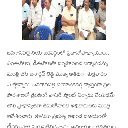
బనగానపల్లె నియోజకవర్గంలో ప్రధానోపాధ్యాయులు,
ఎంఈవోలు, డీఈవోలతో నిర్వహించిన విద్యాసదస్సు
మంత్రి బీసీ జనార్థన్ రెడ్డి ముఖ్య అతిథిగా శుక్రవారం
పాల్గొన్నారు. బనగానపల్లె నియోజకవర్గ వ్యాప్తంగా ప్రతి
పాఠశాలలో డ్రింకింగ్ వాటర్ ప్లాంట్ ఏర్పాటు చేయడమే
తొలి ప్రాధాన్యతగా తీసుకోవాలని అధికారులకు మంత్రి
ఆదేశించారు. కూటమి ప్రభుత్వ అఖండ విజయంలో
టీచర్లు పాత్ర మరువలేనిదన్నారు. అధికారులు తదితరులు