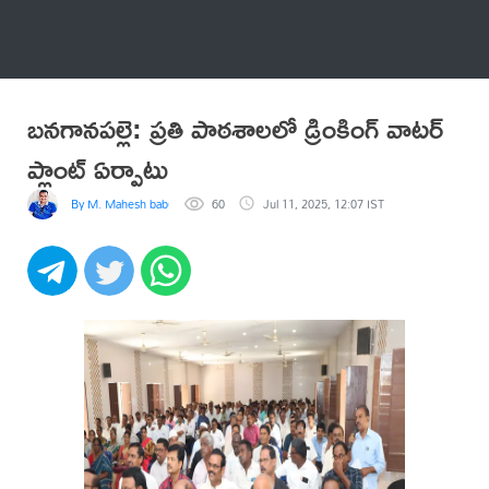
అనేకం
బనగానపల్లె: ప్రతి పాఠశాలలో డ్రింకింగ్ వాటర్
ప్లాంట్ ఏర్పాటు
By M. Mahesh babu
60
Jul 11, 2025, 12:07 IST