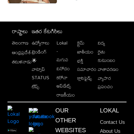
రాష్ట్రాలు
ఇతర కేటగిరీలు
తెలంగాణ
ఉద్యోగాలు
Lokal
క్రైమ్
విద్య
-
ట్రెండింగ్
జాతీయం
రైతు
ఆంధ్రప్రదేశ్
మగువ
కుటుంబం
🌟
భక్తి
తమిళనాడు
వినోదం
వాట్సాప్
సమాచారం
వాతావరణం
STATUS
కరోనా
క్లాసిఫైడ్స్
వ్యాపార
అప్‌డేట్స్
టిప్స్
ప్రపంచం
రాజకీయం
OUR
LOKAL
OTHER
Contact Us
WEBSITES
About Us