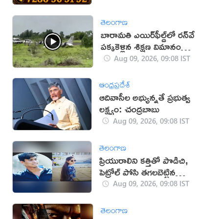
తెలంగాణ
బారామతి ఎయిర్‌ఫీల్డ్‌లో రన్‌వే
పక్కకెళ్లిన శిక్షణ విమానం
(వీడియో)
Aug 09, 2026, 09:08 IST
ఆంధ్రప్రదేశ్
ఆదివాసీల అభ్యున్నతే ప్రభుత్వ
లక్ష్యం: చంద్రబాబు
Aug 09, 2026, 09:08 IST
తెలంగాణ
ప్రియురాలిని కత్తితో పొడిచి,
పెట్రోల్ పోసి తగలబెట్టిన
ప్రియుడు!
Aug 09, 2026, 09:08 IST
తెలంగాణ