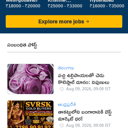
West-godavari
Krishna-
Hyderabad
vijayawada
₹18000 - ₹20000
₹25000 - ₹33000
₹16000 - ₹35000
Explore more jobs
సంబంధిత పోస్ట్
తెలంగాణ
పచ్చి ఉల్లిపాయలతో చెడు
కొలెస్ట్రాల్ దూరం: నిపుణులు
Aug 09, 2026, 09:08 IST
ఆంధ్రప్రదేశ్
తాకట్టులోని బంగారానికి బెస్ట్
మార్కెట్ ధర!
Aug 09, 2026, 09:08 IST