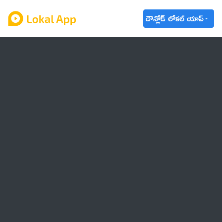
డౌన్లోడ్ లోకల్ యాప్
ఆంధ్రప్రదేశ్
తెలంగాణ
ఉద్యోగాలు
ట్రెండింగ్
వాతావరణం
🌟 వాట్సాప్ STATUS
వినోదం