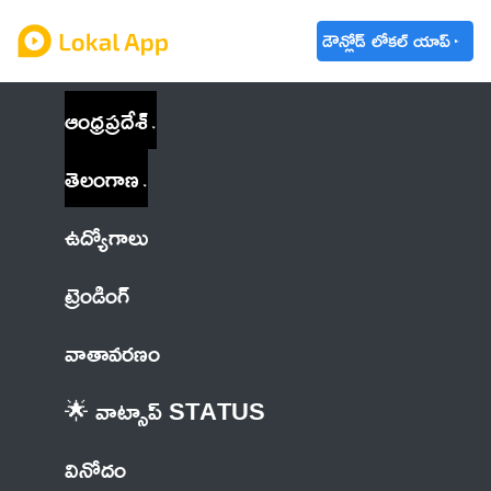
డౌన్లోడ్ లోకల్ యాప్
ఆంధ్రప్రదేశ్
తెలంగాణ
ఉద్యోగాలు
ట్రెండింగ్
వాతావరణం
🌟 వాట్సాప్ STATUS
వినోదం