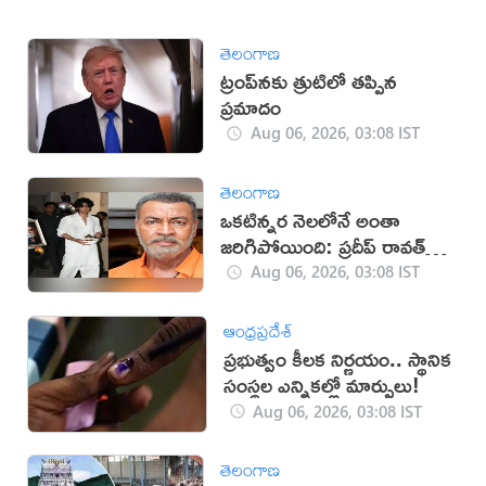
తెలంగాణ
ట్రంప్‌నకు త్రుటిలో తప్పిన
ప్రమాదం
Aug 06, 2026, 03:08 IST
తెలంగాణ
ఒకటిన్నర నెలలోనే అంతా
జరిగిపోయింది: ప్రదీప్ రావత్
కుమారుడు
Aug 06, 2026, 03:08 IST
ఆంధ్రప్రదేశ్
ప్రభుత్వం కీలక నిర్ణయం.. స్థానిక
సంస్థల ఎన్నికల్లో మార్పులు!
Aug 06, 2026, 03:08 IST
తెలంగాణ