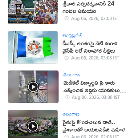
శ్రీవారి సర్వదర్శనానికి 24
గంటల సమయం
Aug 06, 2026, 03:08 IST
ఆంధ్రప్రదేశ్
డీఎస్సీ అంశంపై నేటి నుంచి
వైసీపీ రిలే నిరాహార దీక్షలు
Aug 06, 2026, 03:08 IST
తెలంగాణ
మెడికల్ విద్యార్థిని పై కారు
ఎక్కించిన ఇద్దరు యువకులు
(వీడియో)
Aug 06, 2026, 03:08 IST
తెలంగాణ
రైతుపై కొండచిలువ దాడి..
ప్రాణాలతో బయటపడిన మహిళ
Aug 06, 2026, 02:08 IST