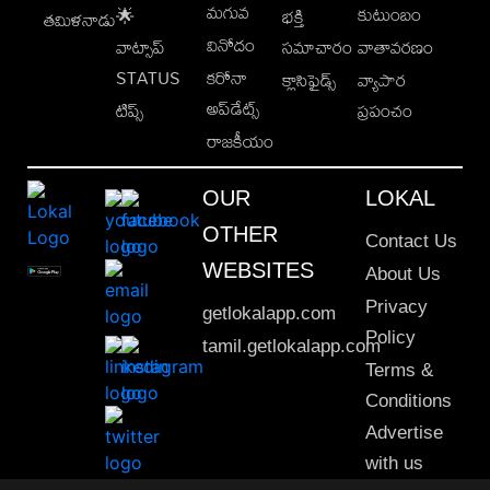
మగువ
కుటుంబం
🌟
భక్తి
తమిళనాడు
వినోదం
వాట్సాప్
సమాచారం
వాతావరణం
STATUS
కరోనా
క్లాసిఫైడ్స్
వ్యాపార
అప్‌డేట్స్
టిప్స్
ప్రపంచం
రాజకీయం
OUR
LOKAL
OTHER
Contact Us
WEBSITES
About Us
Privacy
getlokalapp.com
Policy
tamil.getlokalapp.com
Terms &
Conditions
Advertise
with us