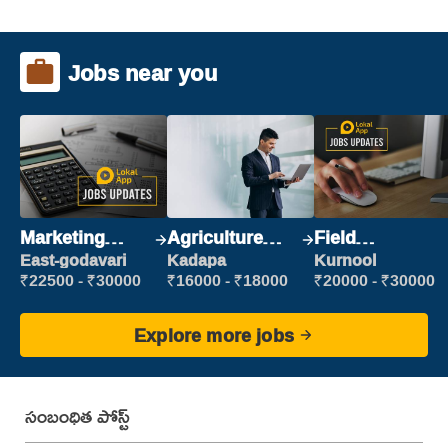
Jobs near you
Marketing
Agriculture
Field
Executive
Labour
Marketing
East-godavari
Kadapa
Kurnool
Executive
₹22500 - ₹30000
₹16000 - ₹18000
₹20000 - ₹30000
Explore more jobs
సంబంధిత పోస్ట్