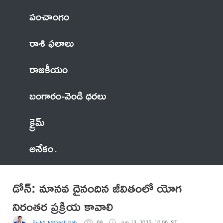
పంచాంగం
రాశి ఫలాలు
రాజకీయం
బంగారం-వెండి ధరలు
క్రైమ్
అనేకం
డోన్: మానవ దైనందిన జీవితంలో యోగ
నిరంతర ప్రక్రియ కావాలి
By M. Mahesh babu
69
Jun 13, 2025, 10:06 IST