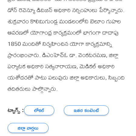
డోన్ రెవెన్యూ డివిజన్ అధికారి నర్సింహులు పేర్కొన్నారు.
శుక్రవారం కొలిమిగుండ్ల మండలంలోని బెలూం గుహల
ఆవరణలో యోగాంధ్ర కార్యక్రమంలో భాగంగా దాదాపు
1850 మందితో నిర్వహించిన యోగా కార్యక్రమాన్ని
ప్రారంభించారు. డిఎంహెచ్ఓ డా. వెంకటరమణ, జిల్లా
పర్యాటక అధికారి సత్యనారాయణ, మెడికల్ అధికారి
యశోదరతో పాటు పలువురు జిల్లా అధికారులు, సిబ్బంది
తదితరులు పాల్గొన్నారు.
ట్యాగ్స్ :
లోకల్
ఇతర కంటెంట్
జిల్లా వార్తలు