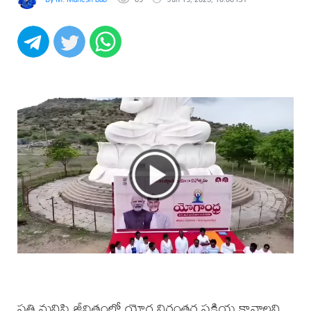
ప్రతి మనిషి జీవితంలో యోగ నిరంతర ప్రక్రియ కావాలని