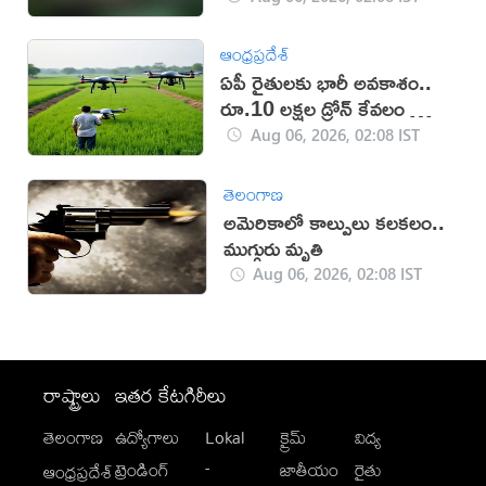
ఆంధ్రప్రదేశ్
ఏపీ రైతులకు భారీ అవకాశం..
రూ.10 లక్షల డ్రోన్ కేవలం రూ.2
లక్షలకే!
Aug 06, 2026, 02:08 IST
తెలంగాణ
అమెరికాలో కాల్పులు కలకలం..
ముగ్గురు మృతి
Aug 06, 2026, 02:08 IST
రాష్ట్రాలు
ఇతర కేటగిరీలు
తెలంగాణ
ఉద్యోగాలు
Lokal
క్రైమ్
విద్య
-
ట్రెండింగ్
జాతీయం
రైతు
ఆంధ్రప్రదేశ్