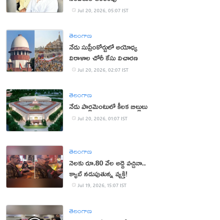
Jul 20, 2026, 05:07 IST
తెలంగాణ
నేడు సుప్రీంకోర్టులో అయోధ్య
విరాళాల చోరీ కేసు విచారణ
Jul 20, 2026, 02:07 IST
తెలంగాణ
నేడు పార్లమెంటులో కీలక బిల్లులు
Jul 20, 2026, 01:07 IST
తెలంగాణ
నెలకు రూ.80 వేల అద్దె వచ్చినా..
క్యాబ్ నడుపుతున్న వ్యక్తి!
Jul 19, 2026, 15:07 IST
తెలంగాణ