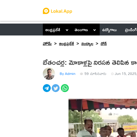
ఆంధ్రప్రదేశ్
తెలంగాణ
ఉద్యోగాలు
ట్రెండింగ్
హోమ్
ఆంధ్రప్రదేశ్
నంద్యాల
డోన్
బేతంచర్ల: మోకాళ్లపై నిరసన తెలిపిన కార
By Admin
59
చూసినవారు
Jun 15, 2025,