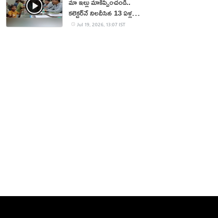
మా ఇల్లు మాకిప్పించండి..
కలెక్టర్‌నే నిలదీసిన 13 ఏళ్ల
బాలుడు!
Jul 19, 2026, 13:07 IST