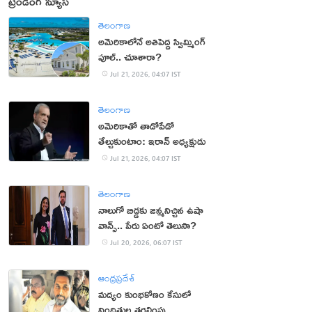
ట్రెండింగ్ న్యూస్
తెలంగాణ
అమెరికాలోనే అతిపెద్ద స్విమ్మింగ్‌
పూల్‌.. చూశారా?
Jul 21, 2026, 04:07 IST
తెలంగాణ
అమెరికాతో తాడోపేడో
తేల్చుకుంటాం: ఇరాన్ అధ్యక్షుడు
Jul 21, 2026, 04:07 IST
తెలంగాణ
నాలుగో బిడ్డకు జన్మనిచ్చిన ఉషా
వాన్స్.. పేరు ఏంటో తెలుసా?
Jul 20, 2026, 06:07 IST
ఆంధ్రప్రదేశ్
మద్యం కుంభకోణం కేసులో
నిందితుల తరలింపు