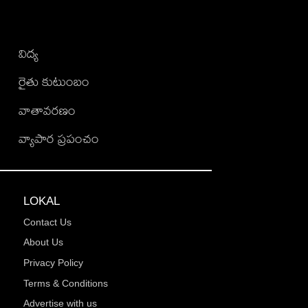
విద్య
రైతు కుటుంబం
వాతావరణం
వ్యాపార ప్రపంచం
LOKAL
Contact Us
About Us
Privacy Policy
Terms & Conditions
Advertise with us