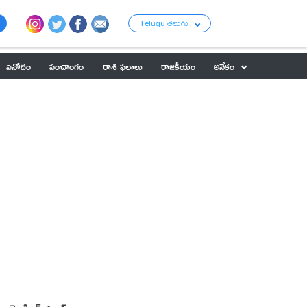
Telugu తెలుగు
వినోదం
పంచాంగం
రాశి ఫలాలు
రాజకీయం
అనేకం