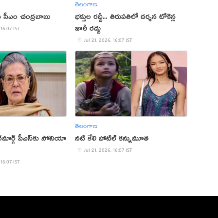
తెలంగాణ
 ఏపీ సీఎం చంద్రబాబు
భక్తుల రద్దీ.. తిరుపతిలో దర్శన టోకెన్ల
జారీ రద్దు
 16:07 IST
Jul 21, 2026, 16:07 IST
తెలంగాణ
్‌మార్గ్‌ పీఎస్‌కు సోనియా
నటి కేలి హాటిల్ కన్నుమూత
Jul 21, 2026, 16:07 IST
 16:07 IST