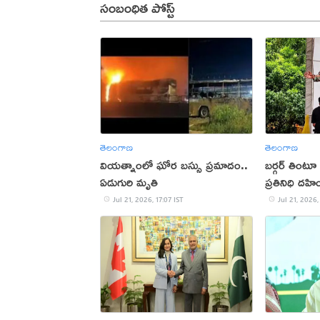
సంబంధిత పోస్ట్
తెలంగాణ
తెలంగాణ
వియత్నాంలో ఘోర బస్సు ప్రమాదం..
బర్గర్ తింటూ
ఏడుగురి మృతి
ప్రతినిధి దహ
Jul 21, 2026, 17:07 IST
Jul 21, 2026,