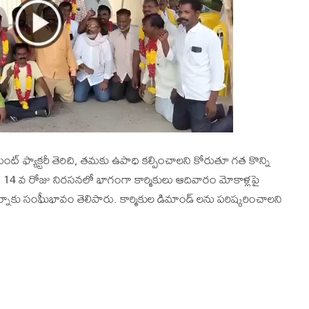
్ ఫ్యాక్టరీ తెరిచి, తమకు ఉపాధి కల్పించాలని కోరుతూ గత కొన్ని
ో 14 వ రోజు నిరసనలో భాగంగా కార్మికులు ఆదివారం మోకాళ్లపై
నాకు సంఘీభావం తెలిపారు. కార్మికుల డిమాండ్ లను పరిష్కరించాలని