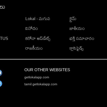
ీలు
Lokal - మగువ
క్రైమ్
వినోదం
జాతీయం
TATUS
కరోనా అప్‌డేట్స్
భక్తి సమాచారం
రాజకీయం
క్లాసిఫైడ్స్
OUR OTHER WEBSITES
getlokalapp.com
tamil.getlokalapp.com