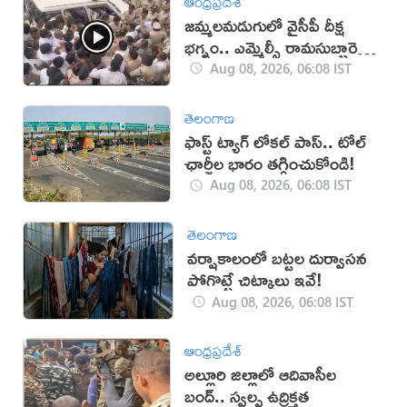
ఆంధ్రప్రదేశ్
జమ్మలమడుగులో వైసీపీ దీక్ష
భగ్నం.. ఎమ్మెల్సీ రామసుబ్బారెడ్డి
అరెస్ట్ (వీడియో)
Aug 08, 2026, 06:08 IST
తెలంగాణ
ఫాస్ట్ ట్యాగ్ లోకల్ పాస్.. టోల్
ఛార్జీల భారం తగ్గించుకోండి!
Aug 08, 2026, 06:08 IST
తెలంగాణ
వర్షాకాలంలో బట్టల దుర్వాసన
పోగొట్టే చిట్కాలు ఇవే!
Aug 08, 2026, 06:08 IST
ఆంధ్రప్రదేశ్
అల్లూరి జిల్లాలో ఆదివాసీల
బంద్.. స్వల్ప ఉద్రిక్తత