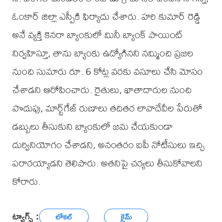
ఓంకార్ జిల్లా ఎస్పీకి ఫిర్యాదు చేశారు. హరి కుమార్ రెడ్డి
అనే వ్యక్తి కెనరా బ్యాంకులో మినీ బ్యాంక్ పాయింట్
నిర్వహిస్తూ, తాను బ్యాంకు ఉద్యోగినని నమ్మించి ప్రజల
నుంచి సుమారు రూ. 6 కోట్ల వరకు వసూలు చేసి మోసం
చేశాడని ఆరోపించారు. రైతులు, ఖాతాదారుల నుంచి
పొదుపు, మార్ట్‌గేజ్ రుణాలు తదితర లావాదేవీల పేరుతో
డబ్బులు తీసుకుని బ్యాంకులో జమ చేయకుండా
దుర్వినియోగం చేశాడని, అనంతరం ఐపీ నోటీసులు ఇచ్చి
పరారయ్యాడని తెలిపారు. అతనిపై చర్యలు తీసుకోవాలని
కోరారు.
ట్యాగ్స్ :
లోకల్
క్రైమ్