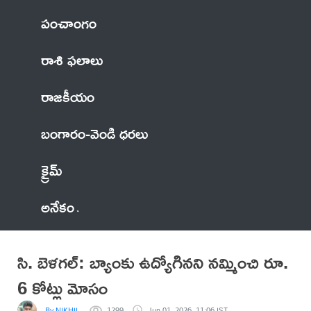
పంచాంగం
రాశి ఫలాలు
రాజకీయం
బంగారం-వెండి ధరలు
క్రైమ్
అనేకం
సి. బెళగల్: బ్యాంకు ఉద్యోగినని నమ్మించి రూ.
6 కోట్లు మోసం
By NIKHIL
1299
Jun 01, 2026, 11:06 IST