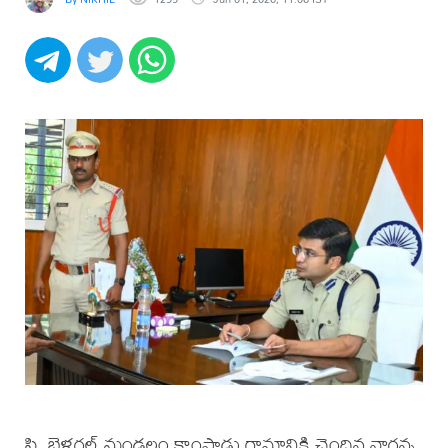
సి. బెళగల్ మండలం కాంపాడు గ్రామానికి చెందిన నాగన్న,