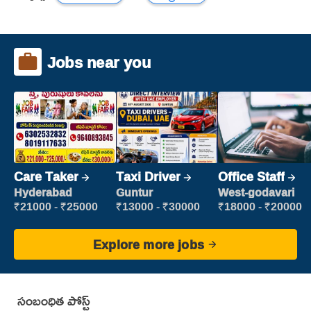
Jobs near you
Care Taker
Taxi Driver
Office Staff
Hyderabad
Guntur
West-godavari
₹21000 - ₹25000
₹13000 - ₹30000
₹18000 - ₹20000
Explore more jobs
సంబంధిత పోస్ట్