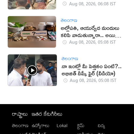
Aug 08, 2026, 06:08 IST
తెలంగాణ
అల్లోపతి, ఆయుర్వేద మందులు
కలిపి వాడుతున్నారా.. అయితే
జాగ్రత్త!
Aug 08, 2026, 05:08 IST
తెలంగాణ
నా ఇంట్లో మీ పెత్తనం ఏంటి?..
అభిజిత్‌ దీప్కే ఫైర్‌ (వీడియో)
Aug 08, 2026, 05:08 IST
రాష్ట్రాలు
ఇతర కేటగిరీలు
తెలంగాణ
ఉద్యోగాలు
Lokal
క్రైమ్
విద్య
-