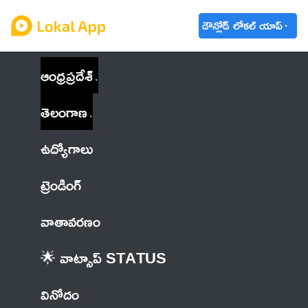
డౌన్లోడ్ లోకల్ యాప్
ఆంధ్రప్రదేశ్
తెలంగాణ
ఉద్యోగాలు
ట్రెండింగ్
వాతావరణం
🌟 వాట్సాప్ STATUS
వినోదం