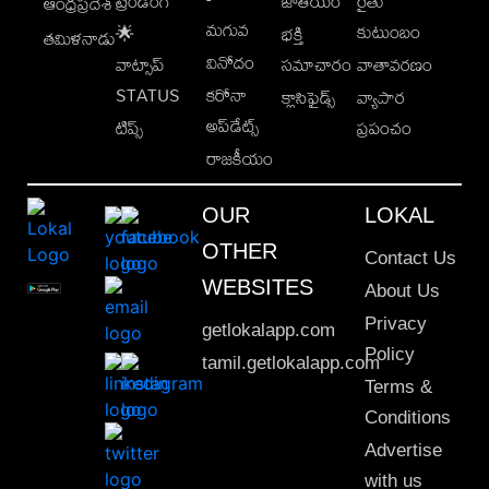
ట్రెండింగ్
జాతీయం
రైతు
ఆంధ్రప్రదేశ్
మగువ
కుటుంబం
🌟
భక్తి
తమిళనాడు
వినోదం
వాట్సాప్
సమాచారం
వాతావరణం
STATUS
కరోనా
క్లాసిఫైడ్స్
వ్యాపార
అప్‌డేట్స్
టిప్స్
ప్రపంచం
రాజకీయం
OUR
LOKAL
OTHER
Contact Us
WEBSITES
About Us
Privacy
getlokalapp.com
Policy
tamil.getlokalapp.com
Terms &
Conditions
Advertise
with us