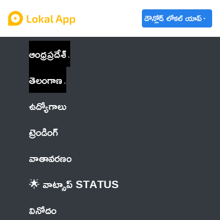
డౌన్లోడ్ లోకల్ యాప్
ఆంధ్రప్రదేశ్
తెలంగాణ
ఉద్యోగాలు
ట్రెండింగ్
వాతావరణం
🌟 వాట్సాప్ STATUS
వినోదం