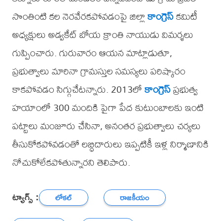
సొంతింటి కల నెరవేరకపోవడంపై జిల్లా
కాంగ్రెస్
కమిటీ
అధ్యక్షులు అడ్వకేట్ బోయ క్రాంతి నాయుడు విమర్శలు
గుప్పించారు. గురువారం ఆయన మాట్లాడుతూ,
ప్రభుత్వాలు మారినా గ్రామస్తుల సమస్యలు పరిష్కారం
కాకపోవడం సిగ్గుచేటన్నారు. 2013లో
కాంగ్రెస్
ప్రభుత్వ
హయాంలో 300 మందికి పైగా పేద కుటుంబాలకు ఇంటి
పట్టాలు మంజూరు చేసినా, అనంతర ప్రభుత్వాలు చర్యలు
తీసుకోకపోవడంతో లబ్ధిదారులు ఇప్పటికీ ఇళ్ల నిర్మాణానికి
నోచుకోలేకపోతున్నారని తెలిపారు.
ట్యాగ్స్ :
లోకల్
రాజకీయం