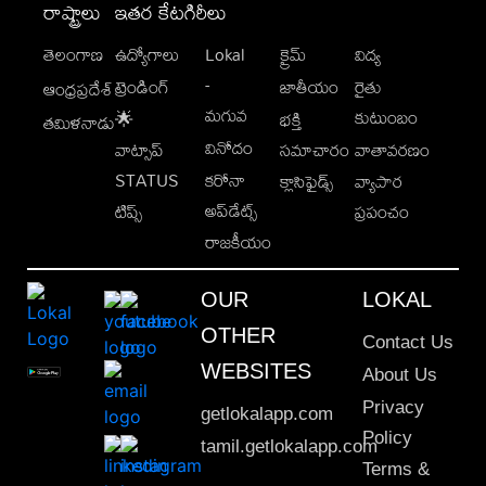
రాష్ట్రాలు
ఇతర కేటగిరీలు
తెలంగాణ
ఉద్యోగాలు
Lokal
క్రైమ్
విద్య
-
ట్రెండింగ్
జాతీయం
రైతు
ఆంధ్రప్రదేశ్
మగువ
కుటుంబం
🌟
భక్తి
తమిళనాడు
వినోదం
వాట్సాప్
సమాచారం
వాతావరణం
STATUS
కరోనా
క్లాసిఫైడ్స్
వ్యాపార
అప్‌డేట్స్
టిప్స్
ప్రపంచం
రాజకీయం
OUR
LOKAL
OTHER
Contact Us
WEBSITES
About Us
Privacy
getlokalapp.com
Policy
tamil.getlokalapp.com
Terms &