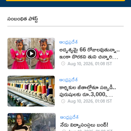
సంబంధిత పోస్ట్
ఆంధ్రప్రదేశ్
అదృశ్యమై 66 రోజులవుతున్నా..
ఇంకా దొరకని తుని చిన్నారి
ఆచూకీ (VIDEO)
Aug 10, 2026, 01:08 IST
ఆంధ్రప్రదేశ్
కార్మికుల జీతాల్లోనూ సబ్సిడీ..
పురుషులకు రూ.3,000,
మహిళలకు రూ.3,500
Aug 10, 2026, 01:08 IST
ఆంధ్రప్రదేశ్
నేడు విద్యాసంస్థలు బంద్!