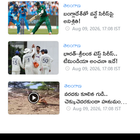
తెలంగాణ
బంగ్లాదేశ్‌తో వన్డే సిరీస్‌పై
అనిశ్చితి!
Aug 09, 2026, 17:08 IST
తెలంగాణ
భారత్-శ్రీలంక టెస్ట్ సిరీస్..
టీమిండియా అంచనా ఇదే!
Aug 09, 2026, 17:08 IST
తెలంగాణ
వరదకు కూలిన గుడి..
చెక్కుచెదరకుండా హనుమంతుని
విగ్రహం!
Aug 09, 2026, 17:08 IST