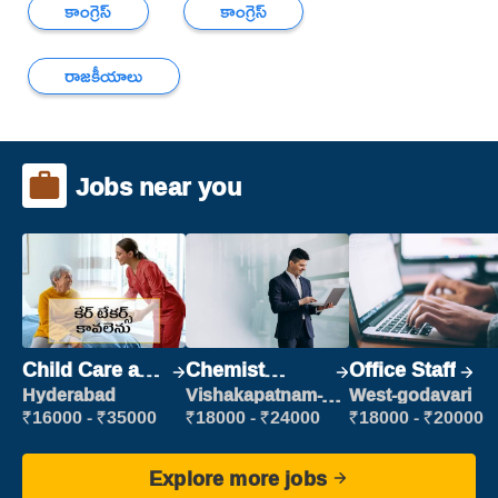
కాంగ్రెస్
కాంగ్రెస్
రాజకీయాలు
Jobs near you
Child Care and
Chemist
Office Staff
Patient care
Production
Hyderabad
Vishakapatnam-
West-godavari
new
Executive
₹16000 - ₹35000
₹18000 - ₹24000
₹18000 - ₹20000
Explore more jobs