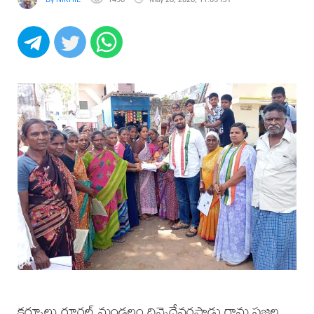
కర్నూలు రూరల్ మండలం దిన్నెదేవరపాడు గ్రామ ప్రజల