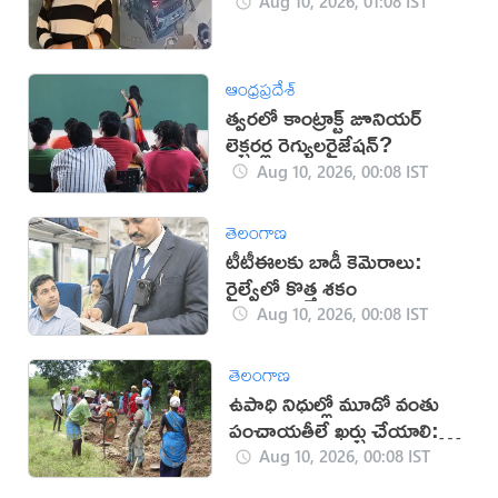
Aug 10, 2026, 01:08 IST
ఆంధ్రప్రదేశ్
త్వరలో కాంట్రాక్ట్‌ జూనియర్
లెక్చరర్ల రెగ్యులరైజేషన్?
Aug 10, 2026, 00:08 IST
తెలంగాణ
టీటీఈలకు బాడీ కెమెరాలు:
రైల్వేలో కొత్త శకం
Aug 10, 2026, 00:08 IST
తెలంగాణ
ఉపాధి నిధుల్లో మూడో వంతు
పంచాయతీలే ఖర్చు చేయాలి:
కేంద్రం
Aug 10, 2026, 00:08 IST