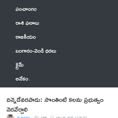
పంచాంగం
రాశి ఫలాలు
రాజకీయం
బంగారం-వెండి ధరలు
క్రైమ్
అనేకం
దిన్నెదేవరపాడు: సొంతింటి కలను ప్రభుత్వం
నెరవేర్చాలి
By NIKHIL
1496
May 28, 2026, 11:05 IST